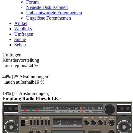
Forum
Neueste Diskussionen
Unbeantwortete Forenthemen
Ungelöste Forenthemen
Artikel
Weblinks
Umfragen
Suche
Sehen
Umfragen
Künstlervorstellung
...nur regional
44 %
44% [25 Abstimmungen]
...auch außerhalb
19 %
19% [11 Abstimmungen]
Empfang Radio Rheydt Live