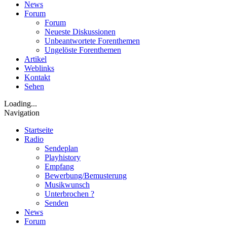
News
Forum
Forum
Neueste Diskussionen
Unbeantwortete Forenthemen
Ungelöste Forenthemen
Artikel
Weblinks
Kontakt
Sehen
Loading...
Navigation
Startseite
Radio
Sendeplan
Playhistory
Empfang
Bewerbung/Bemusterung
Musikwunsch
Unterbrochen ?
Senden
News
Forum