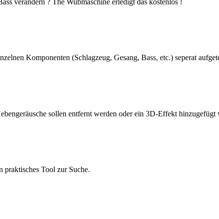
ass verändern ? The Wubmaschine erledigt das kostenlos !
nzelnen Komponenten (Schlagzeug, Gesang, Bass, etc.) seperat aufgete
 Nebengeräusche sollen entfernt werden oder ein 3D-Effekt hinzugefügt
n praktisches Tool zur Suche.