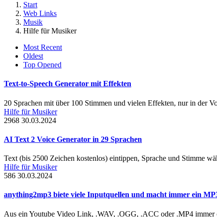
Start
Web Links
Musik
Hilfe für Musiker
Most Recent
Oldest
Top Opened
Text-to-Speech Generator mit Effekten
20 Sprachen mit über 100 Stimmen und vielen Effekten, nur in der V
Hilfe für Musiker
2968
30.03.2024
AI Text 2 Voice Generator in 29 Sprachen
Text (bis 2500 Zeichen kostenlos) eintippen, Sprache und Stimme wäh
Hilfe für Musiker
586
30.03.2024
anything2mp3 biete viele Inputquellen und macht immer ein MP
Aus ein Youtube Video Link, .WAV, .OGG, .ACC oder .MP4 immer ei