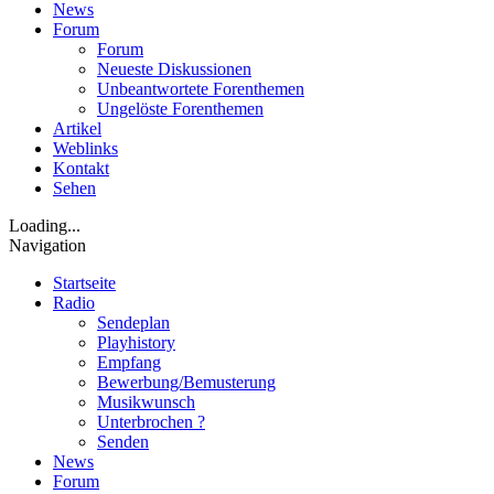
News
Forum
Forum
Neueste Diskussionen
Unbeantwortete Forenthemen
Ungelöste Forenthemen
Artikel
Weblinks
Kontakt
Sehen
Loading...
Navigation
Startseite
Radio
Sendeplan
Playhistory
Empfang
Bewerbung/Bemusterung
Musikwunsch
Unterbrochen ?
Senden
News
Forum