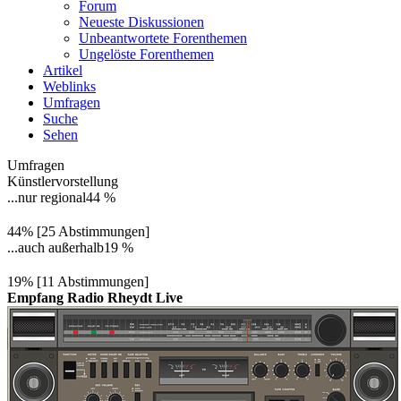
Forum
Neueste Diskussionen
Unbeantwortete Forenthemen
Ungelöste Forenthemen
Artikel
Weblinks
Umfragen
Suche
Sehen
Umfragen
Künstlervorstellung
...nur regional
44 %
44% [25 Abstimmungen]
...auch außerhalb
19 %
19% [11 Abstimmungen]
Empfang Radio Rheydt Live