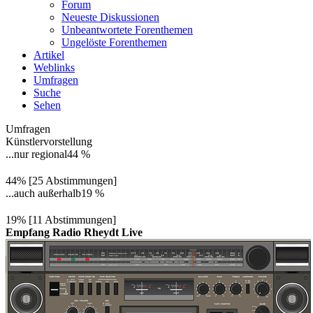
Forum
Neueste Diskussionen
Unbeantwortete Forenthemen
Ungelöste Forenthemen
Artikel
Weblinks
Umfragen
Suche
Sehen
Umfragen
Künstlervorstellung
...nur regional
44 %
44% [25 Abstimmungen]
...auch außerhalb
19 %
19% [11 Abstimmungen]
Empfang Radio Rheydt Live