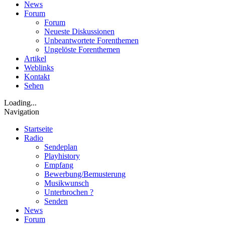
News
Forum
Forum
Neueste Diskussionen
Unbeantwortete Forenthemen
Ungelöste Forenthemen
Artikel
Weblinks
Kontakt
Sehen
Loading...
Navigation
Startseite
Radio
Sendeplan
Playhistory
Empfang
Bewerbung/Bemusterung
Musikwunsch
Unterbrochen ?
Senden
News
Forum