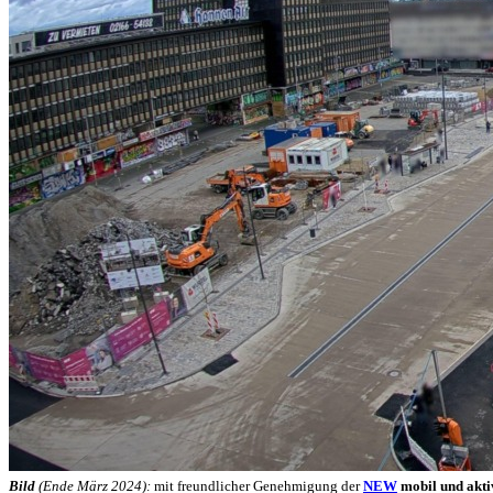
Bild
(Ende März 2024):
mit freundlicher Genehmigung der
NEW
mobil und akt