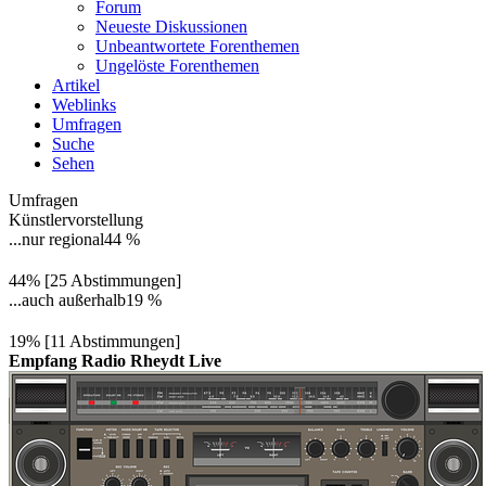
Forum
Neueste Diskussionen
Unbeantwortete Forenthemen
Ungelöste Forenthemen
Artikel
Weblinks
Umfragen
Suche
Sehen
Umfragen
Künstlervorstellung
...nur regional
44 %
44% [25 Abstimmungen]
...auch außerhalb
19 %
19% [11 Abstimmungen]
Empfang Radio Rheydt Live