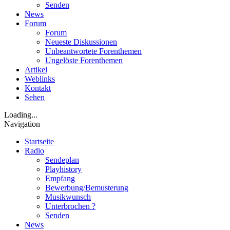
Senden
News
Forum
Forum
Neueste Diskussionen
Unbeantwortete Forenthemen
Ungelöste Forenthemen
Artikel
Weblinks
Kontakt
Sehen
Loading...
Navigation
Startseite
Radio
Sendeplan
Playhistory
Empfang
Bewerbung/Bemusterung
Musikwunsch
Unterbrochen ?
Senden
News