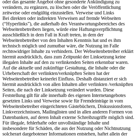
oder das gesamte Angebot ohne gesonderte Ankündigung zu
verändern, zu ergänzen, zu löschen oder die Veröffentlichung
zeitweise oder endgültig einzustellen. Verweise und Links
Bei direkten oder indirekten Verweisen auf fremde Webseiten
(“Hyperlinks”), die außerhalb des Verantwortungsbereiches des
Webseitenbetreibers liegen, würde eine Haftungsverpflichtung
ausschließlich in dem Fall in Kraft treten, in dem der
Webseitenbetreiber von den Inhalten Kenntnis hat und es ihm
technisch möglich und zumutbar wäre, die Nutzung im Falle
rechtswidriger Inhalte zu verhindern. Der Webseitenbetreiber erklärt
hiermit ausdrücklich, dass zum Zeitpunkt der Linksetzung keine
illegalen Inhalte auf den zu verlinkenden Seiten erkennbar waren.
Auf die aktuelle und zukünftige Gestaltung, die Inhalte oder die
Urheberschaft der verlinkten/verknüpften Seiten hat der
Webseitenbetreiber keinerlei Einfluss. Deshalb distanziert er sich
hiermit ausdrücklich von allen Inhalten aller verlinkten /verknüpften
Seiten, die nach der Linksetzung verändert wurden. Diese
Feststellung gilt für alle innerhalb des eigenen Internetangebotes
gesetzten Links und Verweise sowie für Fremdeinträge in vom
Webseitenbetreiber eingerichteten Gästebüchern, Diskussionsforen,
Linkverzeichnissen, Mailinglisten und in allen anderen Formen von
Datenbanken, auf deren Inhalt externe Schreibzugriffe möglich sind.
Für illegale, fehlerhafte oder unvollständige Inhalte und
insbesondere für Schäden, die aus der Nutzung oder Nichtnutzung
solcherart dargebotener Informationen entstehen, haftet allein der