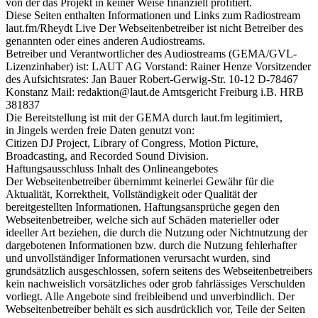
von der das Projekt in keiner Weise finanziell profitiert.
Diese Seiten enthalten Informationen und Links zum Radiostream
laut.fm/Rheydt Live Der Webseitenbetreiber ist nicht Betreiber des
genannten oder eines anderen Audiostreams.
Betreiber und Verantwortlicher des Audiostreams (GEMA/GVL-
Lizenzinhaber) ist: LAUT AG Vorstand: Rainer Henze Vorsitzender
des Aufsichtsrates: Jan Bauer Robert-Gerwig-Str. 10-12 D-78467
Konstanz Mail: redaktion@laut.de Amtsgericht Freiburg i.B. HRB
381837
Die Bereitstellung ist mit der GEMA durch laut.fm legitimiert,
in Jingels werden freie Daten genutzt von:
Citizen DJ Project, Library of Congress, Motion Picture,
Broadcasting, and Recorded Sound Division.
Haftungsausschluss Inhalt des Onlineangebotes
Der Webseitenbetreiber übernimmt keinerlei Gewähr für die
Aktualität, Korrektheit, Vollständigkeit oder Qualität der
bereitgestellten Informationen. Haftungsansprüche gegen den
Webseitenbetreiber, welche sich auf Schäden materieller oder
ideeller Art beziehen, die durch die Nutzung oder Nichtnutzung der
dargebotenen Informationen bzw. durch die Nutzung fehlerhafter
und unvollständiger Informationen verursacht wurden, sind
grundsätzlich ausgeschlossen, sofern seitens des Webseitenbetreibers
kein nachweislich vorsätzliches oder grob fahrlässiges Verschulden
vorliegt. Alle Angebote sind freibleibend und unverbindlich. Der
Webseitenbetreiber behält es sich ausdrücklich vor, Teile der Seiten