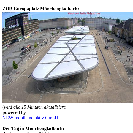
ZOB Europaplatz Mönchengladbach:
(
wird alle 15 Minuten aktualisiert
)
powered
by
NEW mobil und aktiv GmbH
Der Tag in Mönchengladbach: