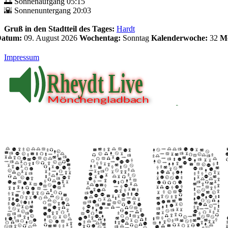
🌅 Sonnenaufgang 05:15
🌇 Sonnenuntergang 20:03
Gruß in den Stadtteil des Tages:
Hardt
 Datum:
09. August 2026
Wochentag:
Sonntag
Kalenderwoche:
32
Mo
Impressum