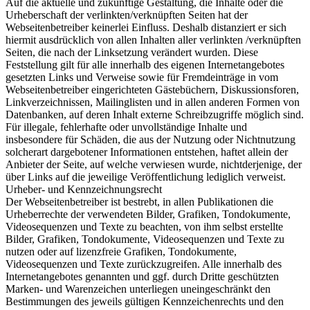
Auf die aktuelle und zukünftige Gestaltung, die Inhalte oder die
Urheberschaft der verlinkten/verknüpften Seiten hat der
Webseitenbetreiber keinerlei Einfluss. Deshalb distanziert er sich
hiermit ausdrücklich von allen Inhalten aller verlinkten /verknüpften
Seiten, die nach der Linksetzung verändert wurden. Diese
Feststellung gilt für alle innerhalb des eigenen Internetangebotes
gesetzten Links und Verweise sowie für Fremdeinträge in vom
Webseitenbetreiber eingerichteten Gästebüchern, Diskussionsforen,
Linkverzeichnissen, Mailinglisten und in allen anderen Formen von
Datenbanken, auf deren Inhalt externe Schreibzugriffe möglich sind.
Für illegale, fehlerhafte oder unvollständige Inhalte und
insbesondere für Schäden, die aus der Nutzung oder Nichtnutzung
solcherart dargebotener Informationen entstehen, haftet allein der
Anbieter der Seite, auf welche verwiesen wurde, nichtderjenige, der
über Links auf die jeweilige Veröffentlichung lediglich verweist.
Urheber- und Kennzeichnungsrecht
Der Webseitenbetreiber ist bestrebt, in allen Publikationen die
Urheberrechte der verwendeten Bilder, Grafiken, Tondokumente,
Videosequenzen und Texte zu beachten, von ihm selbst erstellte
Bilder, Grafiken, Tondokumente, Videosequenzen und Texte zu
nutzen oder auf lizenzfreie Grafiken, Tondokumente,
Videosequenzen und Texte zurückzugreifen. Alle innerhalb des
Internetangebotes genannten und ggf. durch Dritte geschützten
Marken- und Warenzeichen unterliegen uneingeschränkt den
Bestimmungen des jeweils gültigen Kennzeichenrechts und den