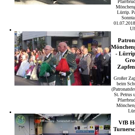
Pfarrbrud
Möncheng
Lürrip. P
Sonnta
01.07.201
Uh
Patron
Mönchen
- Lürri
Gro
Zapfen
Großer Zap
beim Schü
(Patronatsfe
St. Petrus 
Pfarrbrud
Mönchen
Lür
VfB H
Turnersc