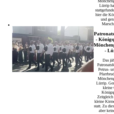
Möncheng
Lürrip ha
stattgefund
hier die Kö
und geni
Marsch
Patronats
- Königs
Mönchen
- Lü
Das jäh
Patronatsfe
Petrus- u
Pfarrbrud
Möncheng
Lürrip. Gen
kleine
Königs
Zeitgleich 
kleine Kirme
statt. Zu di
aber kein