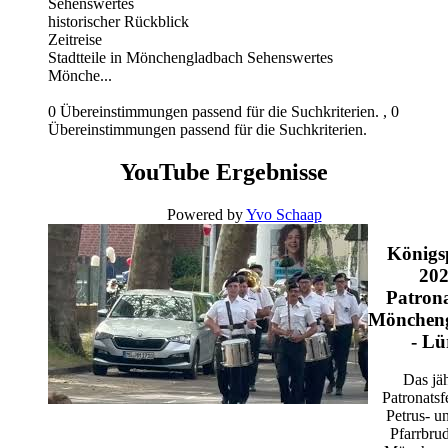
Sehenswertes
historischer Rückblick
Zeitreise
Stadtteile in Mönchengladbach Sehenswertes
Mönche...
0 Übereinstimmungen passend für die Suchkriterien. , 0
Übereinstimmungen passend für die Suchkriterien.
YouTube Ergebnisse
Powered by
Yvo Schaap
Königs
202
Patrona
Mönchen
- Lü
Das jäh
Patronatsfe
Petrus- u
Pfarrbrud