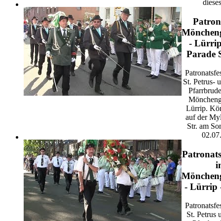
dieses
Patron
Mönchen
- Lürri
Parade 
Patronatsfe
St. Petrus- 
Pfarrbrude
Möncheng
Lürrip. Kö
auf der My
Str. am So
02.07
Patronats
i
Mönchen
- Lürrip
Patronatsfe
St. Petrus 