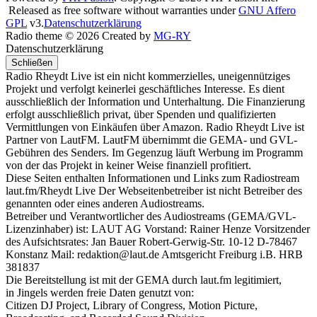
Released as free software without warranties under
GNU Affero
GPL
v3.
Datenschutzerklärung
Radio theme © 2026 Created by
MG-RY
Datenschutzerklärung
Schließen
Radio Rheydt Live ist ein nicht kommerzielles, uneigennütziges
Projekt und verfolgt keinerlei geschäftliches Interesse. Es dient
ausschließlich der Information und Unterhaltung. Die Finanzierung
erfolgt ausschließlich privat, über Spenden und qualifizierten
Vermittlungen von Einkäufen über Amazon. Radio Rheydt Live ist
Partner von LautFM. LautFM übernimmt die GEMA- und GVL-
Gebühren des Senders. Im Gegenzug läuft Werbung im Programm
von der das Projekt in keiner Weise finanziell profitiert.
Diese Seiten enthalten Informationen und Links zum Radiostream
laut.fm/Rheydt Live Der Webseitenbetreiber ist nicht Betreiber des
genannten oder eines anderen Audiostreams.
Betreiber und Verantwortlicher des Audiostreams (GEMA/GVL-
Lizenzinhaber) ist: LAUT AG Vorstand: Rainer Henze Vorsitzender
des Aufsichtsrates: Jan Bauer Robert-Gerwig-Str. 10-12 D-78467
Konstanz Mail: redaktion@laut.de Amtsgericht Freiburg i.B. HRB
381837
Die Bereitstellung ist mit der GEMA durch laut.fm legitimiert,
in Jingels werden freie Daten genutzt von:
Citizen DJ Project, Library of Congress, Motion Picture,