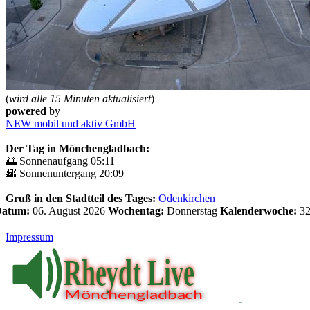
(
wird alle 15 Minuten aktualisiert
)
powered
by
NEW mobil und aktiv GmbH
Der Tag in Mönchengladbach:
🌅 Sonnenaufgang 05:11
🌇 Sonnenuntergang 20:09
Gruß in den Stadtteil des Tages:
Odenkirchen
 Datum:
06. August 2026
Wochentag:
Donnerstag
Kalenderwoche:
3
Impressum