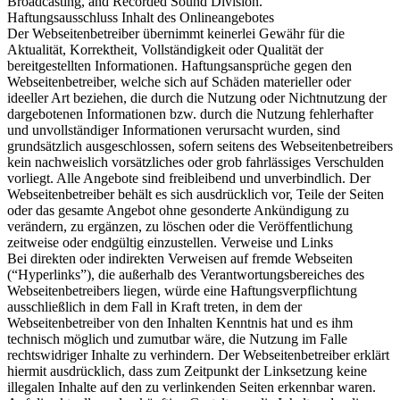
Broadcasting, and Recorded Sound Division.
Haftungsausschluss Inhalt des Onlineangebotes
Der Webseitenbetreiber übernimmt keinerlei Gewähr für die
Aktualität, Korrektheit, Vollständigkeit oder Qualität der
bereitgestellten Informationen. Haftungsansprüche gegen den
Webseitenbetreiber, welche sich auf Schäden materieller oder
ideeller Art beziehen, die durch die Nutzung oder Nichtnutzung der
dargebotenen Informationen bzw. durch die Nutzung fehlerhafter
und unvollständiger Informationen verursacht wurden, sind
grundsätzlich ausgeschlossen, sofern seitens des Webseitenbetreibers
kein nachweislich vorsätzliches oder grob fahrlässiges Verschulden
vorliegt. Alle Angebote sind freibleibend und unverbindlich. Der
Webseitenbetreiber behält es sich ausdrücklich vor, Teile der Seiten
oder das gesamte Angebot ohne gesonderte Ankündigung zu
verändern, zu ergänzen, zu löschen oder die Veröffentlichung
zeitweise oder endgültig einzustellen. Verweise und Links
Bei direkten oder indirekten Verweisen auf fremde Webseiten
(“Hyperlinks”), die außerhalb des Verantwortungsbereiches des
Webseitenbetreibers liegen, würde eine Haftungsverpflichtung
ausschließlich in dem Fall in Kraft treten, in dem der
Webseitenbetreiber von den Inhalten Kenntnis hat und es ihm
technisch möglich und zumutbar wäre, die Nutzung im Falle
rechtswidriger Inhalte zu verhindern. Der Webseitenbetreiber erklärt
hiermit ausdrücklich, dass zum Zeitpunkt der Linksetzung keine
illegalen Inhalte auf den zu verlinkenden Seiten erkennbar waren.