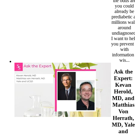
the odds ar
you could
already be
prediabetic 
millions wa
around
undiagnosed
I want to he
you prevent 
with
information 
wis...
Ask the
Expert:
Kevan
Herold,
MD, and
Matthias
Von
Herrath,
MD, Yale
and