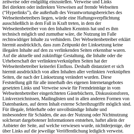
zeitweise oder endgültig einzustellen. Verweise und Links
Bei direkten oder indirekten Verweisen auf fremde Webseiten
(“Hyperlinks”), die außerhalb des Verantwortungsbereiches des
Webseitenbetreibers liegen, würde eine Haftungsverpflichtung
ausschließlich in dem Fall in Kraft treten, in dem der
Webseitenbetreiber von den Inhalten Kenntnis hat und es ihm
technisch möglich und zumutbar wäre, die Nutzung im Falle
rechtswidriger Inhalte zu verhindern. Der Webseitenbetreiber erklärt
hiermit ausdrücklich, dass zum Zeitpunkt der Linksetzung keine
illegalen Inhalte auf den zu verlinkenden Seiten erkennbar waren.
Auf die aktuelle und zukünftige Gestaltung, die Inhalte oder die
Urheberschaft der verlinkten/verknüpften Seiten hat der
Webseitenbetreiber keinerlei Einfluss. Deshalb distanziert er sich
hiermit ausdrücklich von allen Inhalten aller verlinkten /verknüpften
Seiten, die nach der Linksetzung verändert wurden. Diese
Feststellung gilt für alle innerhalb des eigenen Internetangebotes
gesetzten Links und Verweise sowie für Fremdeinträge in vom
Webseitenbetreiber eingerichteten Gästebüchern, Diskussionsforen,
Linkverzeichnissen, Mailinglisten und in allen anderen Formen von
Datenbanken, auf deren Inhalt externe Schreibzugriffe möglich sind.
Für illegale, fehlerhafte oder unvollständige Inhalte und
insbesondere für Schäden, die aus der Nutzung oder Nichtnutzung
solcherart dargebotener Informationen entstehen, haftet allein der
Anbieter der Seite, auf welche verwiesen wurde, nichtderjenige, der
über Links auf die jeweilige Veröffentlichung lediglich verweist.