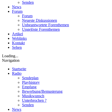
Senden
News
Forum
Forum
Neueste Diskussionen
Unbeantwortete Forenthemen
Ungelöste Forenthemen
Artikel
Weblinks
Kontakt
Sehen
Loading...
Navigation
Startseite
Radio
Sendeplan
Playhistory
Empfang
Bewerbung/Bemusterung
Musikwunsch
Unterbrochen ?
Senden
News