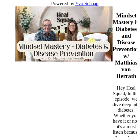
Powered by
Yvo Schaap
Mindset
Mastery i
Diabetes
and
Disease
Preventi
w/
Matthia
von
Herrath
Hey Heal
Squad, In th
episode, w
dive deep in
diabetes.
Whether yo
have it or no
it's a must
listen becau