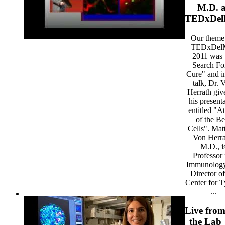
M.D. a
TEDxDel
Our theme
TEDxDel
2011 was
Search Fo
Cure" and in
talk, Dr. 
Herrath giv
his present
entitled "A
of the Be
Cells". Mat
Von Herra
M.D., i
Professor 
Immunology
Director of
Center for T
...
Live fro
the Lab