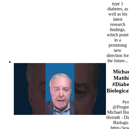
type 1
diabetes, as
well as his
latest
research
findings,
which point
in a
promising
new
direction for
the future...
Michae
Matthi
#Diabet
Biologica
#yo
@Progress
Michael Bur
Herrath - Di
Biologic
https://w