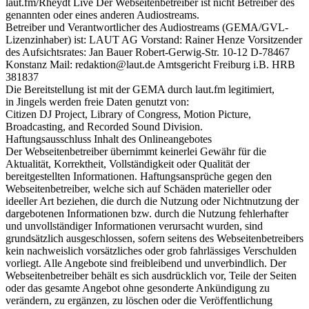
laut.fm/Rheydt Live Der Webseitenbetreiber ist nicht Betreiber des
genannten oder eines anderen Audiostreams.
Betreiber und Verantwortlicher des Audiostreams (GEMA/GVL-
Lizenzinhaber) ist: LAUT AG Vorstand: Rainer Henze Vorsitzender
des Aufsichtsrates: Jan Bauer Robert-Gerwig-Str. 10-12 D-78467
Konstanz Mail: redaktion@laut.de Amtsgericht Freiburg i.B. HRB
381837
Die Bereitstellung ist mit der GEMA durch laut.fm legitimiert,
in Jingels werden freie Daten genutzt von:
Citizen DJ Project, Library of Congress, Motion Picture,
Broadcasting, and Recorded Sound Division.
Haftungsausschluss Inhalt des Onlineangebotes
Der Webseitenbetreiber übernimmt keinerlei Gewähr für die
Aktualität, Korrektheit, Vollständigkeit oder Qualität der
bereitgestellten Informationen. Haftungsansprüche gegen den
Webseitenbetreiber, welche sich auf Schäden materieller oder
ideeller Art beziehen, die durch die Nutzung oder Nichtnutzung der
dargebotenen Informationen bzw. durch die Nutzung fehlerhafter
und unvollständiger Informationen verursacht wurden, sind
grundsätzlich ausgeschlossen, sofern seitens des Webseitenbetreibers
kein nachweislich vorsätzliches oder grob fahrlässiges Verschulden
vorliegt. Alle Angebote sind freibleibend und unverbindlich. Der
Webseitenbetreiber behält es sich ausdrücklich vor, Teile der Seiten
oder das gesamte Angebot ohne gesonderte Ankündigung zu
verändern, zu ergänzen, zu löschen oder die Veröffentlichung