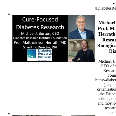
v
#DiabetesRe
Michael
Prof. Ma
Herrath 
Resear
Biologic
Dia
Michael J.
CEO of t
Researc
Foun
https://diabe
), a ph
organizati
the Diabe
Institute, on
and most c
resear
dedi