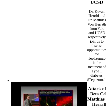
UCSD
Dr. Kevan
Herold and
Dr. Matthias
Von Herrath
from Yale
and UCSD
respectively
join us to
discuss
opportunitie
for
Teplizumab
in the
treatment of
Type 1
diabetes.
#Teplizuma
Attack of
Beta Cel
Matthias
Herrat