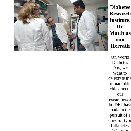
Diabetes
Research
Institute:
Dr.
Matthias
von
Herrath
On World
Diabetes
Day, we
want to
celebrate th
remarkable
achievement
our
researchers a
the DRI hav
made in the
pursuit of a
cure for typ
1 diabetes.
We truly