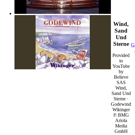
Wind,
Sand
Und
Sterne
G
Provided
to
YouTube
by
Believe
SAS
Wind,
Sand Und
Sterne ·
Godewind
Wikinger
℗ BMG
Ariola
Media
GmbH