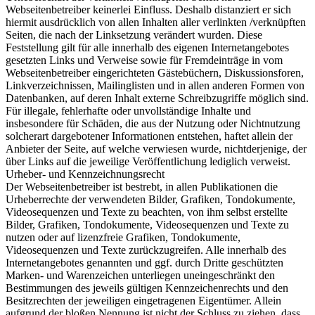
Webseitenbetreiber keinerlei Einfluss. Deshalb distanziert er sich
hiermit ausdrücklich von allen Inhalten aller verlinkten /verknüpften
Seiten, die nach der Linksetzung verändert wurden. Diese
Feststellung gilt für alle innerhalb des eigenen Internetangebotes
gesetzten Links und Verweise sowie für Fremdeinträge in vom
Webseitenbetreiber eingerichteten Gästebüchern, Diskussionsforen,
Linkverzeichnissen, Mailinglisten und in allen anderen Formen von
Datenbanken, auf deren Inhalt externe Schreibzugriffe möglich sind.
Für illegale, fehlerhafte oder unvollständige Inhalte und
insbesondere für Schäden, die aus der Nutzung oder Nichtnutzung
solcherart dargebotener Informationen entstehen, haftet allein der
Anbieter der Seite, auf welche verwiesen wurde, nichtderjenige, der
über Links auf die jeweilige Veröffentlichung lediglich verweist.
Urheber- und Kennzeichnungsrecht
Der Webseitenbetreiber ist bestrebt, in allen Publikationen die
Urheberrechte der verwendeten Bilder, Grafiken, Tondokumente,
Videosequenzen und Texte zu beachten, von ihm selbst erstellte
Bilder, Grafiken, Tondokumente, Videosequenzen und Texte zu
nutzen oder auf lizenzfreie Grafiken, Tondokumente,
Videosequenzen und Texte zurückzugreifen. Alle innerhalb des
Internetangebotes genannten und ggf. durch Dritte geschützten
Marken- und Warenzeichen unterliegen uneingeschränkt den
Bestimmungen des jeweils gültigen Kennzeichenrechts und den
Besitzrechten der jeweiligen eingetragenen Eigentümer. Allein
aufgrund der bloßen Nennung ist nicht der Schluss zu ziehen, dass