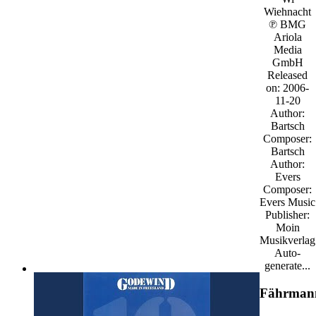
Wiehnacht
℗ BMG
Ariola
Media
GmbH
Released
on: 2006-
11-20
Author:
Bartsch
Composer:
Bartsch
Author:
Evers
Composer:
Evers Music
Publisher:
Moin
Musikverlag
Auto-
generate...
Fährman