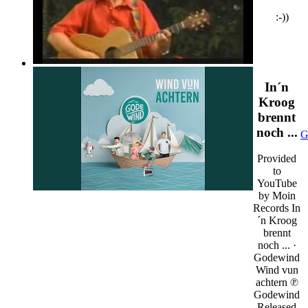
:-))
In´n
Kroog
brennt
noch ...
G
Provided
to
YouTube
by Moin
Records In
´n Kroog
brennt
noch ... ·
Godewind
Wind vun
achtern ℗
Godewind
Released