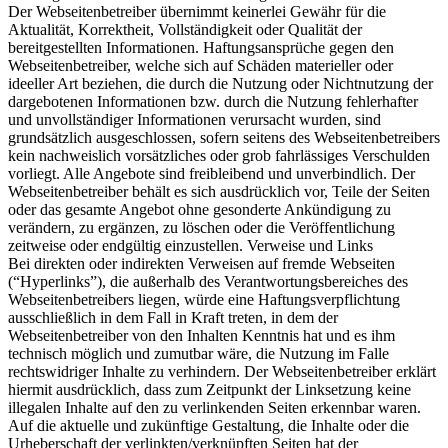
Der Webseitenbetreiber übernimmt keinerlei Gewähr für die
Aktualität, Korrektheit, Vollständigkeit oder Qualität der
bereitgestellten Informationen. Haftungsansprüche gegen den
Webseitenbetreiber, welche sich auf Schäden materieller oder
ideeller Art beziehen, die durch die Nutzung oder Nichtnutzung der
dargebotenen Informationen bzw. durch die Nutzung fehlerhafter
und unvollständiger Informationen verursacht wurden, sind
grundsätzlich ausgeschlossen, sofern seitens des Webseitenbetreibers
kein nachweislich vorsätzliches oder grob fahrlässiges Verschulden
vorliegt. Alle Angebote sind freibleibend und unverbindlich. Der
Webseitenbetreiber behält es sich ausdrücklich vor, Teile der Seiten
oder das gesamte Angebot ohne gesonderte Ankündigung zu
verändern, zu ergänzen, zu löschen oder die Veröffentlichung
zeitweise oder endgültig einzustellen. Verweise und Links
Bei direkten oder indirekten Verweisen auf fremde Webseiten
(“Hyperlinks”), die außerhalb des Verantwortungsbereiches des
Webseitenbetreibers liegen, würde eine Haftungsverpflichtung
ausschließlich in dem Fall in Kraft treten, in dem der
Webseitenbetreiber von den Inhalten Kenntnis hat und es ihm
technisch möglich und zumutbar wäre, die Nutzung im Falle
rechtswidriger Inhalte zu verhindern. Der Webseitenbetreiber erklärt
hiermit ausdrücklich, dass zum Zeitpunkt der Linksetzung keine
illegalen Inhalte auf den zu verlinkenden Seiten erkennbar waren.
Auf die aktuelle und zukünftige Gestaltung, die Inhalte oder die
Urheberschaft der verlinkten/verknüpften Seiten hat der