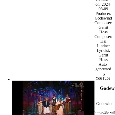
on: 2024-
08-09
Producer:
Godewind
Composer:
Gerrit
Hoss
Composer:
Kai
Lindner
Lyricist:
Gerrit
Hoss
Auto-
generated
by
YouTube.
Godewi
Godewind -
https://de.w