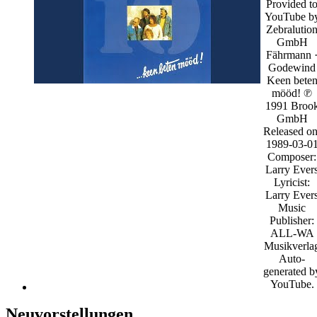
Provided t
YouTube b
Zebralutio
GmbH
Fährmann 
Godewind
Keen bete
mööd! ℗
1991 Broo
GmbH
Released on
1989-03-0
Composer:
Larry Ever
Lyricist:
Larry Ever
Music
Publisher:
ALL-WA
Musikverla
Auto-
generated b
YouTube.
Neuvorstellungen