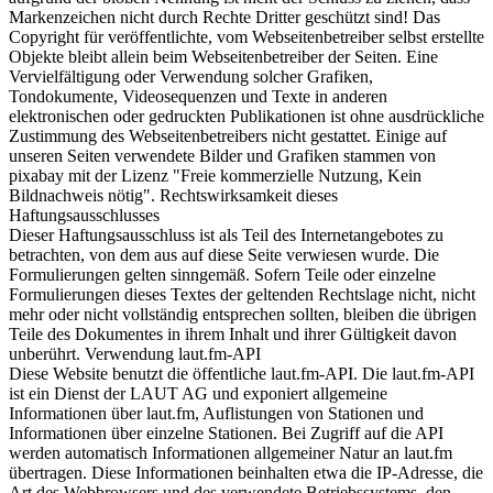
Markenzeichen nicht durch Rechte Dritter geschützt sind! Das
Copyright für veröffentlichte, vom Webseitenbetreiber selbst erstellte
Objekte bleibt allein beim Webseitenbetreiber der Seiten. Eine
Vervielfältigung oder Verwendung solcher Grafiken,
Tondokumente, Videosequenzen und Texte in anderen
elektronischen oder gedruckten Publikationen ist ohne ausdrückliche
Zustimmung des Webseitenbetreibers nicht gestattet. Einige auf
unseren Seiten verwendete Bilder und Grafiken stammen von
pixabay mit der Lizenz "Freie kommerzielle Nutzung, Kein
Bildnachweis nötig". Rechtswirksamkeit dieses
Haftungsausschlusses
Dieser Haftungsausschluss ist als Teil des Internetangebotes zu
betrachten, von dem aus auf diese Seite verwiesen wurde. Die
Formulierungen gelten sinngemäß. Sofern Teile oder einzelne
Formulierungen dieses Textes der geltenden Rechtslage nicht, nicht
mehr oder nicht vollständig entsprechen sollten, bleiben die übrigen
Teile des Dokumentes in ihrem Inhalt und ihrer Gültigkeit davon
unberührt. Verwendung laut.fm-API
Diese Website benutzt die öffentliche laut.fm-API. Die laut.fm-API
ist ein Dienst der LAUT AG und exponiert allgemeine
Informationen über laut.fm, Auflistungen von Stationen und
Informationen über einzelne Stationen. Bei Zugriff auf die API
werden automatisch Informationen allgemeiner Natur an laut.fm
übertragen. Diese Informationen beinhalten etwa die IP-Adresse, die
Art des Webbrowsers und des verwendete Betriebssystems, den