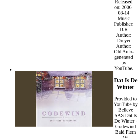
Released
on: 2006-
08-14
Music
Publisher:
D.R
Author:
Dreyer
Author:
Ohl Auto-
generated
by
YouTube.
Dat Is De
Winter
Provided to
YouTube by
Believe
SAS Dat Is
De Winter ·
Godewind
Bald Fiern
Wi