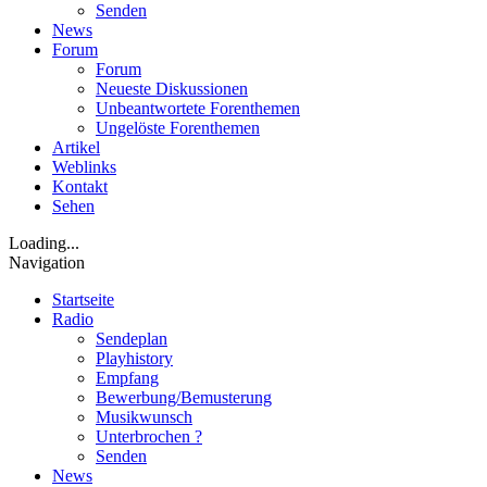
Senden
News
Forum
Forum
Neueste Diskussionen
Unbeantwortete Forenthemen
Ungelöste Forenthemen
Artikel
Weblinks
Kontakt
Sehen
Loading...
Navigation
Startseite
Radio
Sendeplan
Playhistory
Empfang
Bewerbung/Bemusterung
Musikwunsch
Unterbrochen ?
Senden
News