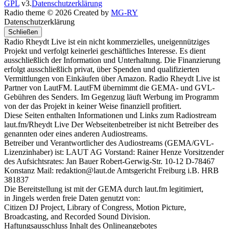
GPL
v3.
Datenschutzerklärung
Radio theme © 2026 Created by
MG-RY
Datenschutzerklärung
Schließen
Radio Rheydt Live ist ein nicht kommerzielles, uneigennütziges
Projekt und verfolgt keinerlei geschäftliches Interesse. Es dient
ausschließlich der Information und Unterhaltung. Die Finanzierung
erfolgt ausschließlich privat, über Spenden und qualifizierten
Vermittlungen von Einkäufen über Amazon. Radio Rheydt Live ist
Partner von LautFM. LautFM übernimmt die GEMA- und GVL-
Gebühren des Senders. Im Gegenzug läuft Werbung im Programm
von der das Projekt in keiner Weise finanziell profitiert.
Diese Seiten enthalten Informationen und Links zum Radiostream
laut.fm/Rheydt Live Der Webseitenbetreiber ist nicht Betreiber des
genannten oder eines anderen Audiostreams.
Betreiber und Verantwortlicher des Audiostreams (GEMA/GVL-
Lizenzinhaber) ist: LAUT AG Vorstand: Rainer Henze Vorsitzender
des Aufsichtsrates: Jan Bauer Robert-Gerwig-Str. 10-12 D-78467
Konstanz Mail: redaktion@laut.de Amtsgericht Freiburg i.B. HRB
381837
Die Bereitstellung ist mit der GEMA durch laut.fm legitimiert,
in Jingels werden freie Daten genutzt von:
Citizen DJ Project, Library of Congress, Motion Picture,
Broadcasting, and Recorded Sound Division.
Haftungsausschluss Inhalt des Onlineangebotes