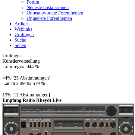
Forum
Neueste Diskussionen
Unbeantwortete Forenthemen
Ungelöste Forenthemen
Artikel
Weblinks
Umfragen
Suche
Sehen
Umfragen
Künstlervorstellung
...nur regional
44 %
44% [25 Abstimmungen]
...auch außerhalb
19 %
19% [11 Abstimmungen]
Empfang Radio Rheydt Live