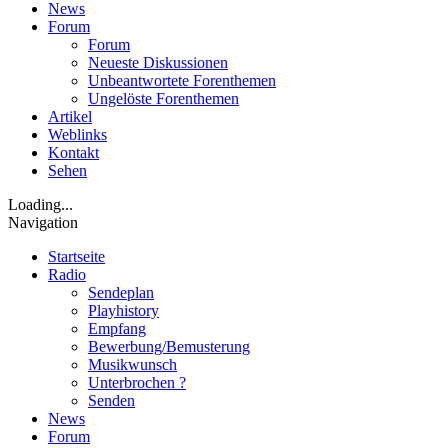
News
Forum
Forum
Neueste Diskussionen
Unbeantwortete Forenthemen
Ungelöste Forenthemen
Artikel
Weblinks
Kontakt
Sehen
Loading...
Navigation
Startseite
Radio
Sendeplan
Playhistory
Empfang
Bewerbung/Bemusterung
Musikwunsch
Unterbrochen ?
Senden
News
Forum