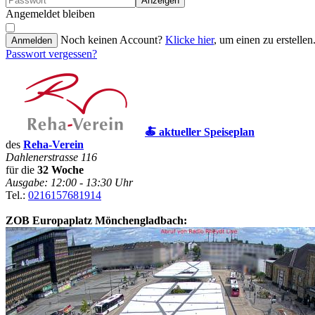
Anzeigen
Angemeldet bleiben
Noch keinen Account?
Klicke hier
, um einen zu erstellen
Anmelden
Passwort vergessen?
🍝 aktueller Speiseplan
des
Reha-Verein
Dahlenerstrasse 116
für die
32 Woche
Ausgabe: 12:00 - 13:30 Uhr
Tel.:
0216157681914
ZOB Europaplatz Mönchengladbach: