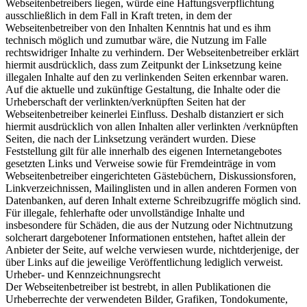
Webseitenbetreibers liegen, würde eine Haftungsverpflichtung
ausschließlich in dem Fall in Kraft treten, in dem der
Webseitenbetreiber von den Inhalten Kenntnis hat und es ihm
technisch möglich und zumutbar wäre, die Nutzung im Falle
rechtswidriger Inhalte zu verhindern. Der Webseitenbetreiber erklärt
hiermit ausdrücklich, dass zum Zeitpunkt der Linksetzung keine
illegalen Inhalte auf den zu verlinkenden Seiten erkennbar waren.
Auf die aktuelle und zukünftige Gestaltung, die Inhalte oder die
Urheberschaft der verlinkten/verknüpften Seiten hat der
Webseitenbetreiber keinerlei Einfluss. Deshalb distanziert er sich
hiermit ausdrücklich von allen Inhalten aller verlinkten /verknüpften
Seiten, die nach der Linksetzung verändert wurden. Diese
Feststellung gilt für alle innerhalb des eigenen Internetangebotes
gesetzten Links und Verweise sowie für Fremdeinträge in vom
Webseitenbetreiber eingerichteten Gästebüchern, Diskussionsforen,
Linkverzeichnissen, Mailinglisten und in allen anderen Formen von
Datenbanken, auf deren Inhalt externe Schreibzugriffe möglich sind.
Für illegale, fehlerhafte oder unvollständige Inhalte und
insbesondere für Schäden, die aus der Nutzung oder Nichtnutzung
solcherart dargebotener Informationen entstehen, haftet allein der
Anbieter der Seite, auf welche verwiesen wurde, nichtderjenige, der
über Links auf die jeweilige Veröffentlichung lediglich verweist.
Urheber- und Kennzeichnungsrecht
Der Webseitenbetreiber ist bestrebt, in allen Publikationen die
Urheberrechte der verwendeten Bilder, Grafiken, Tondokumente,