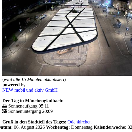
(
wird alle 15 Minuten aktualisiert
)
powered
by
NEW mobil und aktiv GmbH
Der Tag in Mönchengladbach:
🌅 Sonnenaufgang 05:11
🌇 Sonnenuntergang 20:09
Gruß in den Stadtteil des Tages:
Odenkirchen
 Datum:
06. August 2026
Wochentag:
Donnerstag
Kalenderwoche:
3