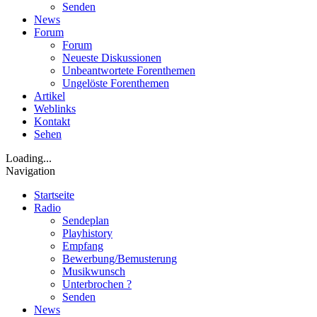
Senden
News
Forum
Forum
Neueste Diskussionen
Unbeantwortete Forenthemen
Ungelöste Forenthemen
Artikel
Weblinks
Kontakt
Sehen
Loading...
Navigation
Startseite
Radio
Sendeplan
Playhistory
Empfang
Bewerbung/Bemusterung
Musikwunsch
Unterbrochen ?
Senden
News