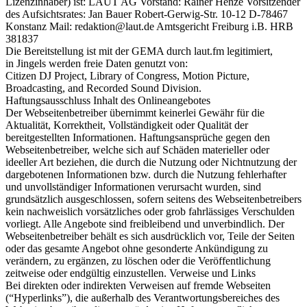
Lizenzinhaber) ist: LAUT AG Vorstand: Rainer Henze Vorsitzender
des Aufsichtsrates: Jan Bauer Robert-Gerwig-Str. 10-12 D-78467
Konstanz Mail: redaktion@laut.de Amtsgericht Freiburg i.B. HRB
381837
Die Bereitstellung ist mit der GEMA durch laut.fm legitimiert,
in Jingels werden freie Daten genutzt von:
Citizen DJ Project, Library of Congress, Motion Picture,
Broadcasting, and Recorded Sound Division.
Haftungsausschluss Inhalt des Onlineangebotes
Der Webseitenbetreiber übernimmt keinerlei Gewähr für die
Aktualität, Korrektheit, Vollständigkeit oder Qualität der
bereitgestellten Informationen. Haftungsansprüche gegen den
Webseitenbetreiber, welche sich auf Schäden materieller oder
ideeller Art beziehen, die durch die Nutzung oder Nichtnutzung der
dargebotenen Informationen bzw. durch die Nutzung fehlerhafter
und unvollständiger Informationen verursacht wurden, sind
grundsätzlich ausgeschlossen, sofern seitens des Webseitenbetreibers
kein nachweislich vorsätzliches oder grob fahrlässiges Verschulden
vorliegt. Alle Angebote sind freibleibend und unverbindlich. Der
Webseitenbetreiber behält es sich ausdrücklich vor, Teile der Seiten
oder das gesamte Angebot ohne gesonderte Ankündigung zu
verändern, zu ergänzen, zu löschen oder die Veröffentlichung
zeitweise oder endgültig einzustellen. Verweise und Links
Bei direkten oder indirekten Verweisen auf fremde Webseiten
(“Hyperlinks”), die außerhalb des Verantwortungsbereiches des