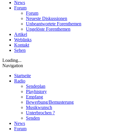
News
Forum
Forum
Neueste Diskussionen
Unbeantwortete Forenthemen
Ungelöste Forenthemen
Artikel
Weblinks
Kontakt
Sehen
Loading...
Navigation
Startseite
Radio
Sendeplan
Playhistory
Empfang
Bewerbung/Bemusterung
Musikwunsch
Unterbrochen ?
Senden
News
Forum