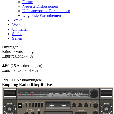
Forum
Neueste Diskussionen
Unbeantwortete Forenthemen
Ungelöste Forenthemen
Artikel
Weblinks
Umfragen
Suche
Sehen
Umfragen
Künstlervorstellung
...nur regional
44 %
44% [25 Abstimmungen]
...auch außerhalb
19 %
19% [11 Abstimmungen]
Empfang Radio Rheydt Live