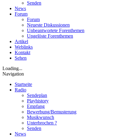
Senden
News
Forum
Forum
Neueste Diskussionen
Unbeantwortete Forenthemen
Ungelöste Forenthemen
Artikel
Weblinks
Kontakt
Sehen
Loading...
Navigation
Startseite
Radio
Sendeplan
Playhistory
Empfang
Bewerbung/Bemusterung
Musikwunsch
Unterbrochen ?
Senden
News