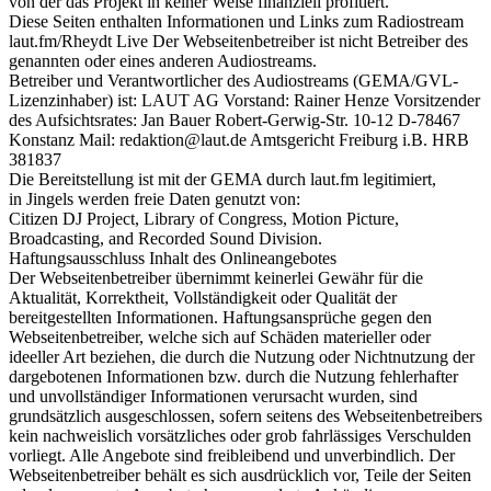
von der das Projekt in keiner Weise finanziell profitiert.
Diese Seiten enthalten Informationen und Links zum Radiostream
laut.fm/Rheydt Live Der Webseitenbetreiber ist nicht Betreiber des
genannten oder eines anderen Audiostreams.
Betreiber und Verantwortlicher des Audiostreams (GEMA/GVL-
Lizenzinhaber) ist: LAUT AG Vorstand: Rainer Henze Vorsitzender
des Aufsichtsrates: Jan Bauer Robert-Gerwig-Str. 10-12 D-78467
Konstanz Mail: redaktion@laut.de Amtsgericht Freiburg i.B. HRB
381837
Die Bereitstellung ist mit der GEMA durch laut.fm legitimiert,
in Jingels werden freie Daten genutzt von:
Citizen DJ Project, Library of Congress, Motion Picture,
Broadcasting, and Recorded Sound Division.
Haftungsausschluss Inhalt des Onlineangebotes
Der Webseitenbetreiber übernimmt keinerlei Gewähr für die
Aktualität, Korrektheit, Vollständigkeit oder Qualität der
bereitgestellten Informationen. Haftungsansprüche gegen den
Webseitenbetreiber, welche sich auf Schäden materieller oder
ideeller Art beziehen, die durch die Nutzung oder Nichtnutzung der
dargebotenen Informationen bzw. durch die Nutzung fehlerhafter
und unvollständiger Informationen verursacht wurden, sind
grundsätzlich ausgeschlossen, sofern seitens des Webseitenbetreibers
kein nachweislich vorsätzliches oder grob fahrlässiges Verschulden
vorliegt. Alle Angebote sind freibleibend und unverbindlich. Der
Webseitenbetreiber behält es sich ausdrücklich vor, Teile der Seiten