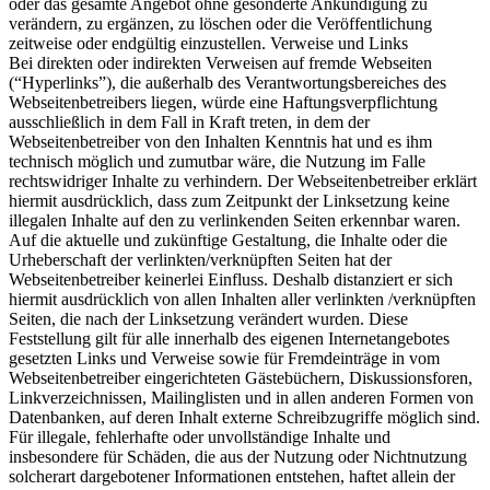
oder das gesamte Angebot ohne gesonderte Ankündigung zu
verändern, zu ergänzen, zu löschen oder die Veröffentlichung
zeitweise oder endgültig einzustellen. Verweise und Links
Bei direkten oder indirekten Verweisen auf fremde Webseiten
(“Hyperlinks”), die außerhalb des Verantwortungsbereiches des
Webseitenbetreibers liegen, würde eine Haftungsverpflichtung
ausschließlich in dem Fall in Kraft treten, in dem der
Webseitenbetreiber von den Inhalten Kenntnis hat und es ihm
technisch möglich und zumutbar wäre, die Nutzung im Falle
rechtswidriger Inhalte zu verhindern. Der Webseitenbetreiber erklärt
hiermit ausdrücklich, dass zum Zeitpunkt der Linksetzung keine
illegalen Inhalte auf den zu verlinkenden Seiten erkennbar waren.
Auf die aktuelle und zukünftige Gestaltung, die Inhalte oder die
Urheberschaft der verlinkten/verknüpften Seiten hat der
Webseitenbetreiber keinerlei Einfluss. Deshalb distanziert er sich
hiermit ausdrücklich von allen Inhalten aller verlinkten /verknüpften
Seiten, die nach der Linksetzung verändert wurden. Diese
Feststellung gilt für alle innerhalb des eigenen Internetangebotes
gesetzten Links und Verweise sowie für Fremdeinträge in vom
Webseitenbetreiber eingerichteten Gästebüchern, Diskussionsforen,
Linkverzeichnissen, Mailinglisten und in allen anderen Formen von
Datenbanken, auf deren Inhalt externe Schreibzugriffe möglich sind.
Für illegale, fehlerhafte oder unvollständige Inhalte und
insbesondere für Schäden, die aus der Nutzung oder Nichtnutzung
solcherart dargebotener Informationen entstehen, haftet allein der