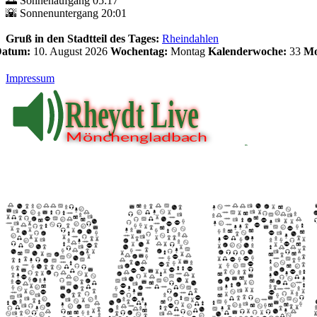
🌅 Sonnenaufgang 05:17
🌇 Sonnenuntergang 20:01
Gruß in den Stadtteil des Tages:
Rheindahlen
 Datum:
10. August 2026
Wochentag:
Montag
Kalenderwoche:
33
Mo
Impressum