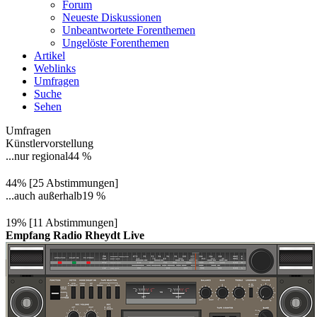
Forum
Neueste Diskussionen
Unbeantwortete Forenthemen
Ungelöste Forenthemen
Artikel
Weblinks
Umfragen
Suche
Sehen
Umfragen
Künstlervorstellung
...nur regional
44 %
44% [25 Abstimmungen]
...auch außerhalb
19 %
19% [11 Abstimmungen]
Empfang Radio Rheydt Live