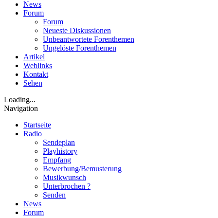
News
Forum
Forum
Neueste Diskussionen
Unbeantwortete Forenthemen
Ungelöste Forenthemen
Artikel
Weblinks
Kontakt
Sehen
Loading...
Navigation
Startseite
Radio
Sendeplan
Playhistory
Empfang
Bewerbung/Bemusterung
Musikwunsch
Unterbrochen ?
Senden
News
Forum