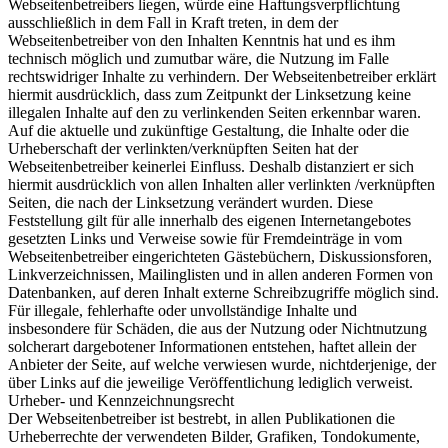
Webseitenbetreibers liegen, würde eine Haftungsverpflichtung
ausschließlich in dem Fall in Kraft treten, in dem der
Webseitenbetreiber von den Inhalten Kenntnis hat und es ihm
technisch möglich und zumutbar wäre, die Nutzung im Falle
rechtswidriger Inhalte zu verhindern. Der Webseitenbetreiber erklärt
hiermit ausdrücklich, dass zum Zeitpunkt der Linksetzung keine
illegalen Inhalte auf den zu verlinkenden Seiten erkennbar waren.
Auf die aktuelle und zukünftige Gestaltung, die Inhalte oder die
Urheberschaft der verlinkten/verknüpften Seiten hat der
Webseitenbetreiber keinerlei Einfluss. Deshalb distanziert er sich
hiermit ausdrücklich von allen Inhalten aller verlinkten /verknüpften
Seiten, die nach der Linksetzung verändert wurden. Diese
Feststellung gilt für alle innerhalb des eigenen Internetangebotes
gesetzten Links und Verweise sowie für Fremdeinträge in vom
Webseitenbetreiber eingerichteten Gästebüchern, Diskussionsforen,
Linkverzeichnissen, Mailinglisten und in allen anderen Formen von
Datenbanken, auf deren Inhalt externe Schreibzugriffe möglich sind.
Für illegale, fehlerhafte oder unvollständige Inhalte und
insbesondere für Schäden, die aus der Nutzung oder Nichtnutzung
solcherart dargebotener Informationen entstehen, haftet allein der
Anbieter der Seite, auf welche verwiesen wurde, nichtderjenige, der
über Links auf die jeweilige Veröffentlichung lediglich verweist.
Urheber- und Kennzeichnungsrecht
Der Webseitenbetreiber ist bestrebt, in allen Publikationen die
Urheberrechte der verwendeten Bilder, Grafiken, Tondokumente,