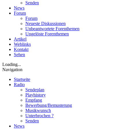
Senden
News
Forum
Forum
Neueste Diskussionen
Unbeantwortete Forenthemen
Ungelöste Forenthemen
Artikel
Weblinks
Kontakt
Sehen
Loading...
Navigation
Startseite
Radio
Sendeplan
Playhistory
Empfang
Bewerbung/Bemusterung
Musikwunsch
Unterbrochen ?
Senden
News