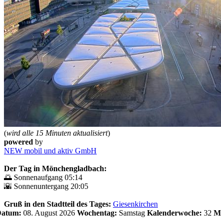
(
wird alle 15 Minuten aktualisiert
)
powered
by
NEW mobil und aktiv GmbH
Der Tag in Mönchengladbach:
🌅 Sonnenaufgang 05:14
🌇 Sonnenuntergang 20:05
Gruß in den Stadtteil des Tages:
Giesenkirchen
 Datum:
08. August 2026
Wochentag:
Samstag
Kalenderwoche:
32
M