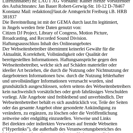
Lizenzinhaber) ist: LAUT AG Vorstand: Rainer Henze Vorsitzender
des Aufsichtsrates: Jan Bauer Robert-Gerwig-Str. 10-12 D-78467
Konstanz Mail: redaktion@laut.de Amtsgericht Freiburg i.B. HRB
381837
Die Bereitstellung ist mit der GEMA durch laut.fm legitimiert,
in Jingels werden freie Daten genutzt von:
Citizen DJ Project, Library of Congress, Motion Picture,
Broadcasting, and Recorded Sound Division.
Haftungsausschluss Inhalt des Onlineangebotes
Der Webseitenbetreiber übernimmt keinerlei Gewähr für die
Aktualität, Korrektheit, Vollständigkeit oder Qualität der
bereitgestellten Informationen. Haftungsansprüche gegen den
Webseitenbetreiber, welche sich auf Schäden materieller oder
ideeller Art beziehen, die durch die Nutzung oder Nichtnutzung der
dargebotenen Informationen bzw. durch die Nutzung fehlerhafter
und unvollständiger Informationen verursacht wurden, sind
grundsätzlich ausgeschlossen, sofern seitens des Webseitenbetreibers
kein nachweislich vorsätzliches oder grob fahrlässiges Verschulden
vorliegt. Alle Angebote sind freibleibend und unverbindlich. Der
Webseitenbetreiber behält es sich ausdrücklich vor, Teile der Seiten
oder das gesamte Angebot ohne gesonderte Ankündigung zu
verändern, zu ergänzen, zu löschen oder die Veröffentlichung
zeitweise oder endgültig einzustellen. Verweise und Links
Bei direkten oder indirekten Verweisen auf fremde Webseiten
(“Hyperlinks”), die außerhalb des Verantwortungsbereiches des