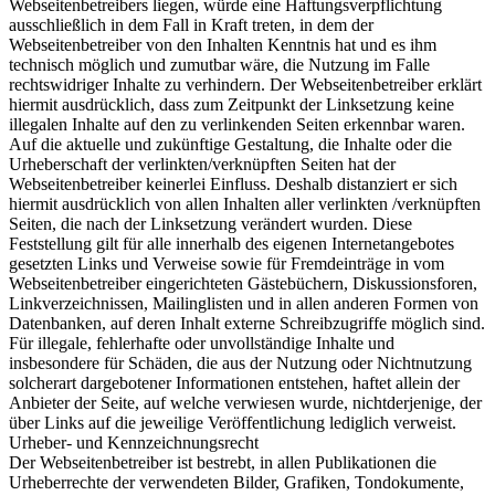
Webseitenbetreibers liegen, würde eine Haftungsverpflichtung
ausschließlich in dem Fall in Kraft treten, in dem der
Webseitenbetreiber von den Inhalten Kenntnis hat und es ihm
technisch möglich und zumutbar wäre, die Nutzung im Falle
rechtswidriger Inhalte zu verhindern. Der Webseitenbetreiber erklärt
hiermit ausdrücklich, dass zum Zeitpunkt der Linksetzung keine
illegalen Inhalte auf den zu verlinkenden Seiten erkennbar waren.
Auf die aktuelle und zukünftige Gestaltung, die Inhalte oder die
Urheberschaft der verlinkten/verknüpften Seiten hat der
Webseitenbetreiber keinerlei Einfluss. Deshalb distanziert er sich
hiermit ausdrücklich von allen Inhalten aller verlinkten /verknüpften
Seiten, die nach der Linksetzung verändert wurden. Diese
Feststellung gilt für alle innerhalb des eigenen Internetangebotes
gesetzten Links und Verweise sowie für Fremdeinträge in vom
Webseitenbetreiber eingerichteten Gästebüchern, Diskussionsforen,
Linkverzeichnissen, Mailinglisten und in allen anderen Formen von
Datenbanken, auf deren Inhalt externe Schreibzugriffe möglich sind.
Für illegale, fehlerhafte oder unvollständige Inhalte und
insbesondere für Schäden, die aus der Nutzung oder Nichtnutzung
solcherart dargebotener Informationen entstehen, haftet allein der
Anbieter der Seite, auf welche verwiesen wurde, nichtderjenige, der
über Links auf die jeweilige Veröffentlichung lediglich verweist.
Urheber- und Kennzeichnungsrecht
Der Webseitenbetreiber ist bestrebt, in allen Publikationen die
Urheberrechte der verwendeten Bilder, Grafiken, Tondokumente,