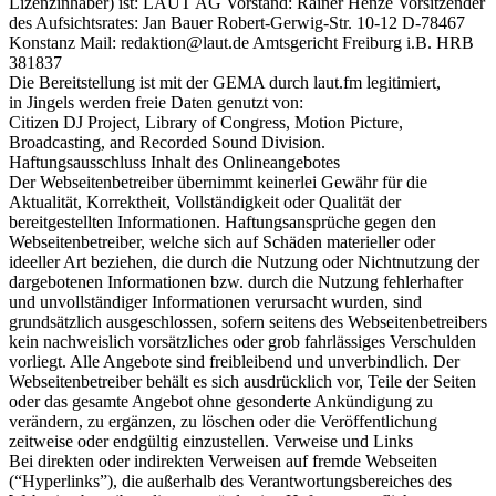
Lizenzinhaber) ist: LAUT AG Vorstand: Rainer Henze Vorsitzender
des Aufsichtsrates: Jan Bauer Robert-Gerwig-Str. 10-12 D-78467
Konstanz Mail: redaktion@laut.de Amtsgericht Freiburg i.B. HRB
381837
Die Bereitstellung ist mit der GEMA durch laut.fm legitimiert,
in Jingels werden freie Daten genutzt von:
Citizen DJ Project, Library of Congress, Motion Picture,
Broadcasting, and Recorded Sound Division.
Haftungsausschluss Inhalt des Onlineangebotes
Der Webseitenbetreiber übernimmt keinerlei Gewähr für die
Aktualität, Korrektheit, Vollständigkeit oder Qualität der
bereitgestellten Informationen. Haftungsansprüche gegen den
Webseitenbetreiber, welche sich auf Schäden materieller oder
ideeller Art beziehen, die durch die Nutzung oder Nichtnutzung der
dargebotenen Informationen bzw. durch die Nutzung fehlerhafter
und unvollständiger Informationen verursacht wurden, sind
grundsätzlich ausgeschlossen, sofern seitens des Webseitenbetreibers
kein nachweislich vorsätzliches oder grob fahrlässiges Verschulden
vorliegt. Alle Angebote sind freibleibend und unverbindlich. Der
Webseitenbetreiber behält es sich ausdrücklich vor, Teile der Seiten
oder das gesamte Angebot ohne gesonderte Ankündigung zu
verändern, zu ergänzen, zu löschen oder die Veröffentlichung
zeitweise oder endgültig einzustellen. Verweise und Links
Bei direkten oder indirekten Verweisen auf fremde Webseiten
(“Hyperlinks”), die außerhalb des Verantwortungsbereiches des