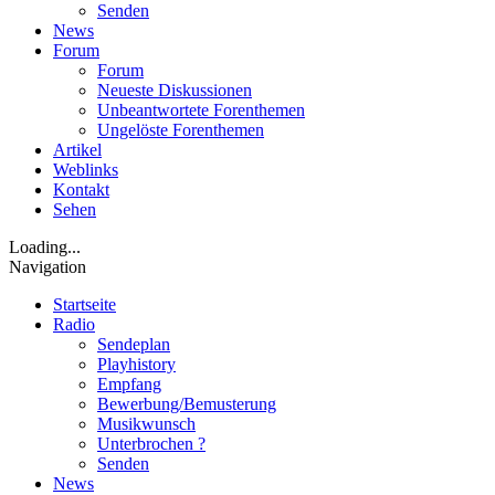
Senden
News
Forum
Forum
Neueste Diskussionen
Unbeantwortete Forenthemen
Ungelöste Forenthemen
Artikel
Weblinks
Kontakt
Sehen
Loading...
Navigation
Startseite
Radio
Sendeplan
Playhistory
Empfang
Bewerbung/Bemusterung
Musikwunsch
Unterbrochen ?
Senden
News