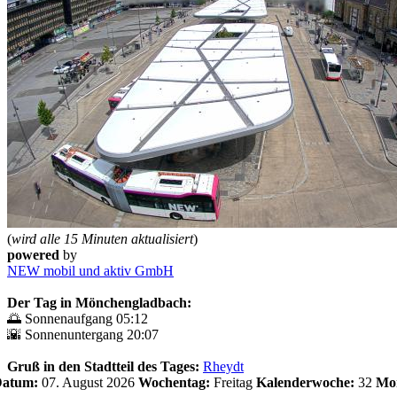
(
wird alle 15 Minuten aktualisiert
)
powered
by
NEW mobil und aktiv GmbH
Der Tag in Mönchengladbach:
🌅 Sonnenaufgang 05:12
🌇 Sonnenuntergang 20:07
Gruß in den Stadtteil des Tages:
Rheydt
 Datum:
07. August 2026
Wochentag:
Freitag
Kalenderwoche:
32
Mo