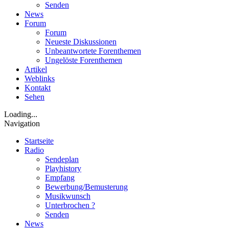
Senden
News
Forum
Forum
Neueste Diskussionen
Unbeantwortete Forenthemen
Ungelöste Forenthemen
Artikel
Weblinks
Kontakt
Sehen
Loading...
Navigation
Startseite
Radio
Sendeplan
Playhistory
Empfang
Bewerbung/Bemusterung
Musikwunsch
Unterbrochen ?
Senden
News