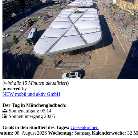
(
wird alle 15 Minuten aktualisiert
)
powered
by
NEW mobil und aktiv GmbH
Der Tag in Mönchengladbach:
🌅 Sonnenaufgang 05:14
🌇 Sonnenuntergang 20:05
Gruß in den Stadtteil des Tages:
Giesenkirchen
 Datum:
08. August 2026
Wochentag:
Samstag
Kalenderwoche:
32
M