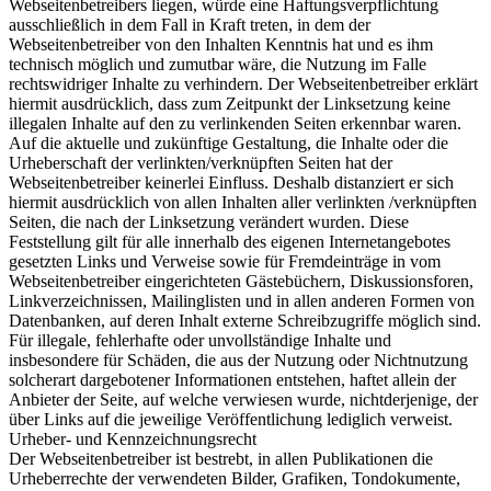
Webseitenbetreibers liegen, würde eine Haftungsverpflichtung
ausschließlich in dem Fall in Kraft treten, in dem der
Webseitenbetreiber von den Inhalten Kenntnis hat und es ihm
technisch möglich und zumutbar wäre, die Nutzung im Falle
rechtswidriger Inhalte zu verhindern. Der Webseitenbetreiber erklärt
hiermit ausdrücklich, dass zum Zeitpunkt der Linksetzung keine
illegalen Inhalte auf den zu verlinkenden Seiten erkennbar waren.
Auf die aktuelle und zukünftige Gestaltung, die Inhalte oder die
Urheberschaft der verlinkten/verknüpften Seiten hat der
Webseitenbetreiber keinerlei Einfluss. Deshalb distanziert er sich
hiermit ausdrücklich von allen Inhalten aller verlinkten /verknüpften
Seiten, die nach der Linksetzung verändert wurden. Diese
Feststellung gilt für alle innerhalb des eigenen Internetangebotes
gesetzten Links und Verweise sowie für Fremdeinträge in vom
Webseitenbetreiber eingerichteten Gästebüchern, Diskussionsforen,
Linkverzeichnissen, Mailinglisten und in allen anderen Formen von
Datenbanken, auf deren Inhalt externe Schreibzugriffe möglich sind.
Für illegale, fehlerhafte oder unvollständige Inhalte und
insbesondere für Schäden, die aus der Nutzung oder Nichtnutzung
solcherart dargebotener Informationen entstehen, haftet allein der
Anbieter der Seite, auf welche verwiesen wurde, nichtderjenige, der
über Links auf die jeweilige Veröffentlichung lediglich verweist.
Urheber- und Kennzeichnungsrecht
Der Webseitenbetreiber ist bestrebt, in allen Publikationen die
Urheberrechte der verwendeten Bilder, Grafiken, Tondokumente,