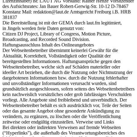
Lizenzinhaber) ist: LAUT AG Vorstand: Rainer Henze Vorsitzender
des Aufsichtsrates: Jan Bauer Robert-Gerwig-Str. 10-12 D-78467
Konstanz Mail: redaktion@laut.de Amtsgericht Freiburg i.B. HRB
381837
Die Bereitstellung ist mit der GEMA durch laut.fm legitimiert,
in Jingels werden freie Daten genutzt von:
Citizen DJ Project, Library of Congress, Motion Picture,
Broadcasting, and Recorded Sound Division.
Haftungsausschluss Inhalt des Onlineangebotes
Der Webseitenbetreiber übernimmt keinerlei Gewähr für die
Aktualität, Korrektheit, Vollständigkeit oder Qualität der
bereitgestellten Informationen. Haftungsansprüche gegen den
Webseitenbetreiber, welche sich auf Schäden materieller oder
ideeller Art beziehen, die durch die Nutzung oder Nichtnutzung der
dargebotenen Informationen bzw. durch die Nutzung fehlerhafter
und unvollständiger Informationen verursacht wurden, sind
grundsätzlich ausgeschlossen, sofern seitens des Webseitenbetreibers
kein nachweislich vorsätzliches oder grob fahrlässiges Verschulden
vorliegt. Alle Angebote sind freibleibend und unverbindlich. Der
Webseitenbetreiber behält es sich ausdrücklich vor, Teile der Seiten
oder das gesamte Angebot ohne gesonderte Ankündigung zu
verändern, zu ergänzen, zu löschen oder die Veröffentlichung
zeitweise oder endgültig einzustellen. Verweise und Links
Bei direkten oder indirekten Verweisen auf fremde Webseiten
(“Hyperlinks”), die außerhalb des Verantwortungsbereiches des