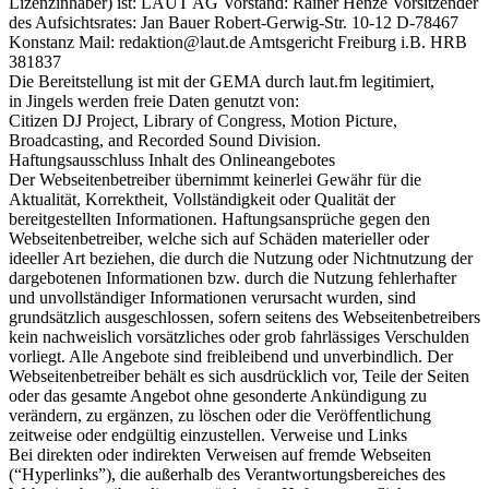
Lizenzinhaber) ist: LAUT AG Vorstand: Rainer Henze Vorsitzender
des Aufsichtsrates: Jan Bauer Robert-Gerwig-Str. 10-12 D-78467
Konstanz Mail: redaktion@laut.de Amtsgericht Freiburg i.B. HRB
381837
Die Bereitstellung ist mit der GEMA durch laut.fm legitimiert,
in Jingels werden freie Daten genutzt von:
Citizen DJ Project, Library of Congress, Motion Picture,
Broadcasting, and Recorded Sound Division.
Haftungsausschluss Inhalt des Onlineangebotes
Der Webseitenbetreiber übernimmt keinerlei Gewähr für die
Aktualität, Korrektheit, Vollständigkeit oder Qualität der
bereitgestellten Informationen. Haftungsansprüche gegen den
Webseitenbetreiber, welche sich auf Schäden materieller oder
ideeller Art beziehen, die durch die Nutzung oder Nichtnutzung der
dargebotenen Informationen bzw. durch die Nutzung fehlerhafter
und unvollständiger Informationen verursacht wurden, sind
grundsätzlich ausgeschlossen, sofern seitens des Webseitenbetreibers
kein nachweislich vorsätzliches oder grob fahrlässiges Verschulden
vorliegt. Alle Angebote sind freibleibend und unverbindlich. Der
Webseitenbetreiber behält es sich ausdrücklich vor, Teile der Seiten
oder das gesamte Angebot ohne gesonderte Ankündigung zu
verändern, zu ergänzen, zu löschen oder die Veröffentlichung
zeitweise oder endgültig einzustellen. Verweise und Links
Bei direkten oder indirekten Verweisen auf fremde Webseiten
(“Hyperlinks”), die außerhalb des Verantwortungsbereiches des