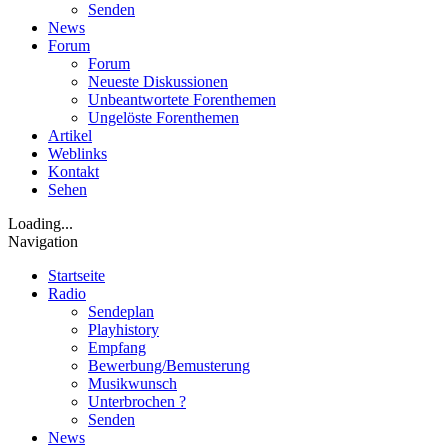
Senden
News
Forum
Forum
Neueste Diskussionen
Unbeantwortete Forenthemen
Ungelöste Forenthemen
Artikel
Weblinks
Kontakt
Sehen
Loading...
Navigation
Startseite
Radio
Sendeplan
Playhistory
Empfang
Bewerbung/Bemusterung
Musikwunsch
Unterbrochen ?
Senden
News