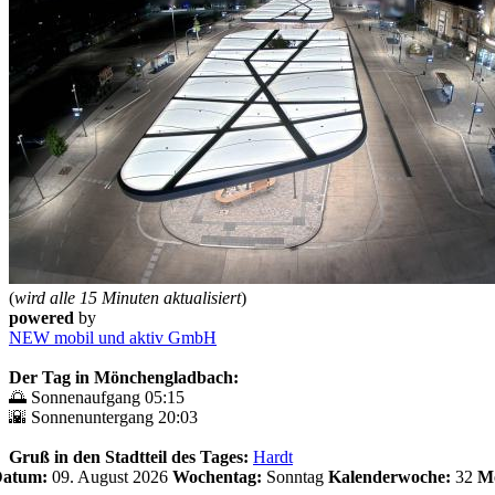
(
wird alle 15 Minuten aktualisiert
)
powered
by
NEW mobil und aktiv GmbH
Der Tag in Mönchengladbach:
🌅 Sonnenaufgang 05:15
🌇 Sonnenuntergang 20:03
Gruß in den Stadtteil des Tages:
Hardt
 Datum:
09. August 2026
Wochentag:
Sonntag
Kalenderwoche:
32
Mo