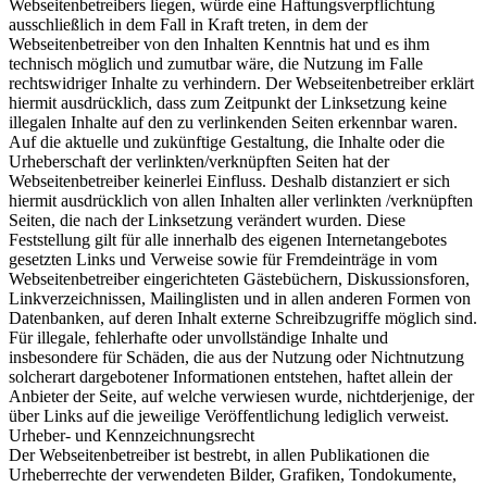
Webseitenbetreibers liegen, würde eine Haftungsverpflichtung
ausschließlich in dem Fall in Kraft treten, in dem der
Webseitenbetreiber von den Inhalten Kenntnis hat und es ihm
technisch möglich und zumutbar wäre, die Nutzung im Falle
rechtswidriger Inhalte zu verhindern. Der Webseitenbetreiber erklärt
hiermit ausdrücklich, dass zum Zeitpunkt der Linksetzung keine
illegalen Inhalte auf den zu verlinkenden Seiten erkennbar waren.
Auf die aktuelle und zukünftige Gestaltung, die Inhalte oder die
Urheberschaft der verlinkten/verknüpften Seiten hat der
Webseitenbetreiber keinerlei Einfluss. Deshalb distanziert er sich
hiermit ausdrücklich von allen Inhalten aller verlinkten /verknüpften
Seiten, die nach der Linksetzung verändert wurden. Diese
Feststellung gilt für alle innerhalb des eigenen Internetangebotes
gesetzten Links und Verweise sowie für Fremdeinträge in vom
Webseitenbetreiber eingerichteten Gästebüchern, Diskussionsforen,
Linkverzeichnissen, Mailinglisten und in allen anderen Formen von
Datenbanken, auf deren Inhalt externe Schreibzugriffe möglich sind.
Für illegale, fehlerhafte oder unvollständige Inhalte und
insbesondere für Schäden, die aus der Nutzung oder Nichtnutzung
solcherart dargebotener Informationen entstehen, haftet allein der
Anbieter der Seite, auf welche verwiesen wurde, nichtderjenige, der
über Links auf die jeweilige Veröffentlichung lediglich verweist.
Urheber- und Kennzeichnungsrecht
Der Webseitenbetreiber ist bestrebt, in allen Publikationen die
Urheberrechte der verwendeten Bilder, Grafiken, Tondokumente,