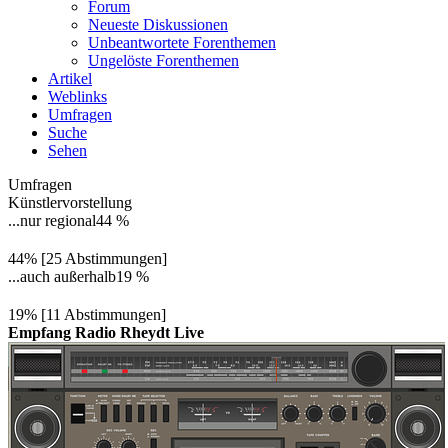
Forum
Neueste Diskussionen
Unbeantwortete Forenthemen
Ungelöste Forenthemen
Artikel
Weblinks
Umfragen
Suche
Sehen
Umfragen
Künstlervorstellung
...nur regional
44 %
44% [25 Abstimmungen]
...auch außerhalb
19 %
19% [11 Abstimmungen]
Empfang Radio Rheydt Live