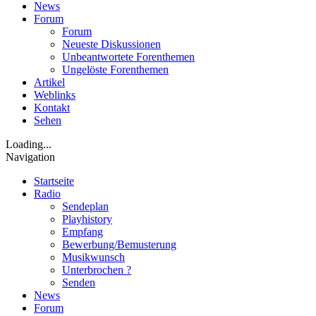
News
Forum
Forum
Neueste Diskussionen
Unbeantwortete Forenthemen
Ungelöste Forenthemen
Artikel
Weblinks
Kontakt
Sehen
Loading...
Navigation
Startseite
Radio
Sendeplan
Playhistory
Empfang
Bewerbung/Bemusterung
Musikwunsch
Unterbrochen ?
Senden
News
Forum