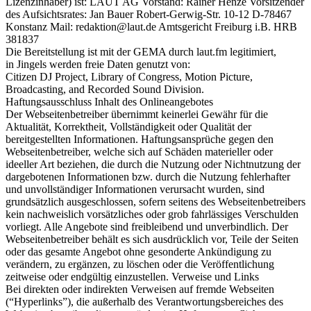
Lizenzinhaber) ist: LAUT AG Vorstand: Rainer Henze Vorsitzender
des Aufsichtsrates: Jan Bauer Robert-Gerwig-Str. 10-12 D-78467
Konstanz Mail: redaktion@laut.de Amtsgericht Freiburg i.B. HRB
381837
Die Bereitstellung ist mit der GEMA durch laut.fm legitimiert,
in Jingels werden freie Daten genutzt von:
Citizen DJ Project, Library of Congress, Motion Picture,
Broadcasting, and Recorded Sound Division.
Haftungsausschluss Inhalt des Onlineangebotes
Der Webseitenbetreiber übernimmt keinerlei Gewähr für die
Aktualität, Korrektheit, Vollständigkeit oder Qualität der
bereitgestellten Informationen. Haftungsansprüche gegen den
Webseitenbetreiber, welche sich auf Schäden materieller oder
ideeller Art beziehen, die durch die Nutzung oder Nichtnutzung der
dargebotenen Informationen bzw. durch die Nutzung fehlerhafter
und unvollständiger Informationen verursacht wurden, sind
grundsätzlich ausgeschlossen, sofern seitens des Webseitenbetreibers
kein nachweislich vorsätzliches oder grob fahrlässiges Verschulden
vorliegt. Alle Angebote sind freibleibend und unverbindlich. Der
Webseitenbetreiber behält es sich ausdrücklich vor, Teile der Seiten
oder das gesamte Angebot ohne gesonderte Ankündigung zu
verändern, zu ergänzen, zu löschen oder die Veröffentlichung
zeitweise oder endgültig einzustellen. Verweise und Links
Bei direkten oder indirekten Verweisen auf fremde Webseiten
(“Hyperlinks”), die außerhalb des Verantwortungsbereiches des