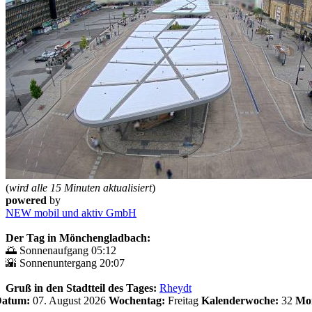
(
wird alle 15 Minuten aktualisiert
)
powered
by
NEW mobil und aktiv GmbH
Der Tag in Mönchengladbach:
🌅 Sonnenaufgang 05:12
🌇 Sonnenuntergang 20:07
Gruß in den Stadtteil des Tages:
Rheydt
 Datum:
07. August 2026
Wochentag:
Freitag
Kalenderwoche:
32
Mo