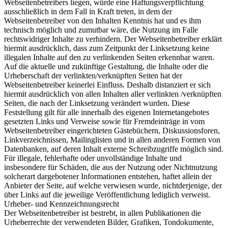
Webseitenbetreibers liegen, würde eine Haftungsverpflichtung
ausschließlich in dem Fall in Kraft treten, in dem der
Webseitenbetreiber von den Inhalten Kenntnis hat und es ihm
technisch möglich und zumutbar wäre, die Nutzung im Falle
rechtswidriger Inhalte zu verhindern. Der Webseitenbetreiber erklärt
hiermit ausdrücklich, dass zum Zeitpunkt der Linksetzung keine
illegalen Inhalte auf den zu verlinkenden Seiten erkennbar waren.
Auf die aktuelle und zukünftige Gestaltung, die Inhalte oder die
Urheberschaft der verlinkten/verknüpften Seiten hat der
Webseitenbetreiber keinerlei Einfluss. Deshalb distanziert er sich
hiermit ausdrücklich von allen Inhalten aller verlinkten /verknüpften
Seiten, die nach der Linksetzung verändert wurden. Diese
Feststellung gilt für alle innerhalb des eigenen Internetangebotes
gesetzten Links und Verweise sowie für Fremdeinträge in vom
Webseitenbetreiber eingerichteten Gästebüchern, Diskussionsforen,
Linkverzeichnissen, Mailinglisten und in allen anderen Formen von
Datenbanken, auf deren Inhalt externe Schreibzugriffe möglich sind.
Für illegale, fehlerhafte oder unvollständige Inhalte und
insbesondere für Schäden, die aus der Nutzung oder Nichtnutzung
solcherart dargebotener Informationen entstehen, haftet allein der
Anbieter der Seite, auf welche verwiesen wurde, nichtderjenige, der
über Links auf die jeweilige Veröffentlichung lediglich verweist.
Urheber- und Kennzeichnungsrecht
Der Webseitenbetreiber ist bestrebt, in allen Publikationen die
Urheberrechte der verwendeten Bilder, Grafiken, Tondokumente,