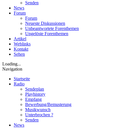
Senden
News
Forum
Forum
Neueste Diskussionen
Unbeantwortete Forenthemen
Ungelöste Forenthemen
Artikel
Weblinks
Kontakt
Sehen
Loading...
Navigation
Startseite
Radio
Sendeplan
Playhistory
Empfang
Bewerbung/Bemusterung
Musikwunsch
Unterbrochen ?
Senden
News