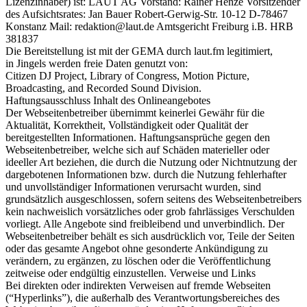
Lizenzinhaber) ist: LAUT AG Vorstand: Rainer Henze Vorsitzender
des Aufsichtsrates: Jan Bauer Robert-Gerwig-Str. 10-12 D-78467
Konstanz Mail: redaktion@laut.de Amtsgericht Freiburg i.B. HRB
381837
Die Bereitstellung ist mit der GEMA durch laut.fm legitimiert,
in Jingels werden freie Daten genutzt von:
Citizen DJ Project, Library of Congress, Motion Picture,
Broadcasting, and Recorded Sound Division.
Haftungsausschluss Inhalt des Onlineangebotes
Der Webseitenbetreiber übernimmt keinerlei Gewähr für die
Aktualität, Korrektheit, Vollständigkeit oder Qualität der
bereitgestellten Informationen. Haftungsansprüche gegen den
Webseitenbetreiber, welche sich auf Schäden materieller oder
ideeller Art beziehen, die durch die Nutzung oder Nichtnutzung der
dargebotenen Informationen bzw. durch die Nutzung fehlerhafter
und unvollständiger Informationen verursacht wurden, sind
grundsätzlich ausgeschlossen, sofern seitens des Webseitenbetreibers
kein nachweislich vorsätzliches oder grob fahrlässiges Verschulden
vorliegt. Alle Angebote sind freibleibend und unverbindlich. Der
Webseitenbetreiber behält es sich ausdrücklich vor, Teile der Seiten
oder das gesamte Angebot ohne gesonderte Ankündigung zu
verändern, zu ergänzen, zu löschen oder die Veröffentlichung
zeitweise oder endgültig einzustellen. Verweise und Links
Bei direkten oder indirekten Verweisen auf fremde Webseiten
(“Hyperlinks”), die außerhalb des Verantwortungsbereiches des