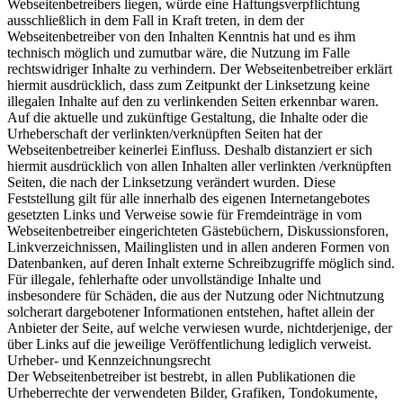
Webseitenbetreibers liegen, würde eine Haftungsverpflichtung
ausschließlich in dem Fall in Kraft treten, in dem der
Webseitenbetreiber von den Inhalten Kenntnis hat und es ihm
technisch möglich und zumutbar wäre, die Nutzung im Falle
rechtswidriger Inhalte zu verhindern. Der Webseitenbetreiber erklärt
hiermit ausdrücklich, dass zum Zeitpunkt der Linksetzung keine
illegalen Inhalte auf den zu verlinkenden Seiten erkennbar waren.
Auf die aktuelle und zukünftige Gestaltung, die Inhalte oder die
Urheberschaft der verlinkten/verknüpften Seiten hat der
Webseitenbetreiber keinerlei Einfluss. Deshalb distanziert er sich
hiermit ausdrücklich von allen Inhalten aller verlinkten /verknüpften
Seiten, die nach der Linksetzung verändert wurden. Diese
Feststellung gilt für alle innerhalb des eigenen Internetangebotes
gesetzten Links und Verweise sowie für Fremdeinträge in vom
Webseitenbetreiber eingerichteten Gästebüchern, Diskussionsforen,
Linkverzeichnissen, Mailinglisten und in allen anderen Formen von
Datenbanken, auf deren Inhalt externe Schreibzugriffe möglich sind.
Für illegale, fehlerhafte oder unvollständige Inhalte und
insbesondere für Schäden, die aus der Nutzung oder Nichtnutzung
solcherart dargebotener Informationen entstehen, haftet allein der
Anbieter der Seite, auf welche verwiesen wurde, nichtderjenige, der
über Links auf die jeweilige Veröffentlichung lediglich verweist.
Urheber- und Kennzeichnungsrecht
Der Webseitenbetreiber ist bestrebt, in allen Publikationen die
Urheberrechte der verwendeten Bilder, Grafiken, Tondokumente,