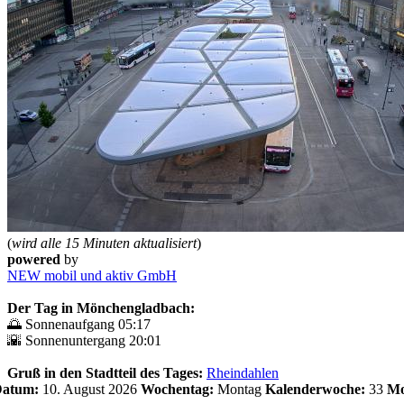
(
wird alle 15 Minuten aktualisiert
)
powered
by
NEW mobil und aktiv GmbH
Der Tag in Mönchengladbach:
🌅 Sonnenaufgang 05:17
🌇 Sonnenuntergang 20:01
Gruß in den Stadtteil des Tages:
Rheindahlen
 Datum:
10. August 2026
Wochentag:
Montag
Kalenderwoche:
33
Mo