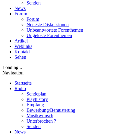
Senden
News
Forum
Forum
Neueste Diskussionen
Unbeantwortete Forenthemen
Ungelöste Forenthemen
Artikel
Weblinks
Kontakt
Sehen
Loading...
Navigation
Startseite
Radio
Sendeplan
Playhistory
Empfang
Bewerbung/Bemusterung
Musikwunsch
Unterbrochen ?
Senden
News