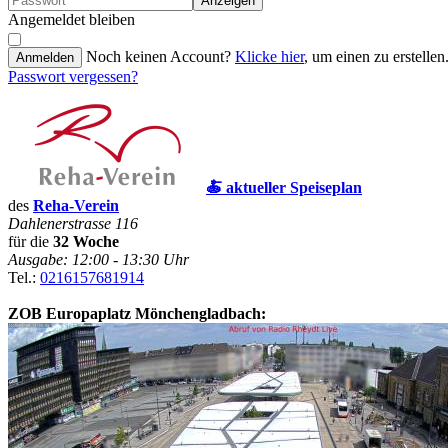
Anzeigen
Angemeldet bleiben
Noch keinen Account?
Klicke hier
, um einen zu erstellen
Anmelden
Passwort vergessen?
🍝 aktueller Speiseplan
des
Reha-Verein
Dahlenerstrasse 116
für die
32 Woche
Ausgabe: 12:00 - 13:30 Uhr
Tel.:
0216157681914
ZOB Europaplatz Mönchengladbach: