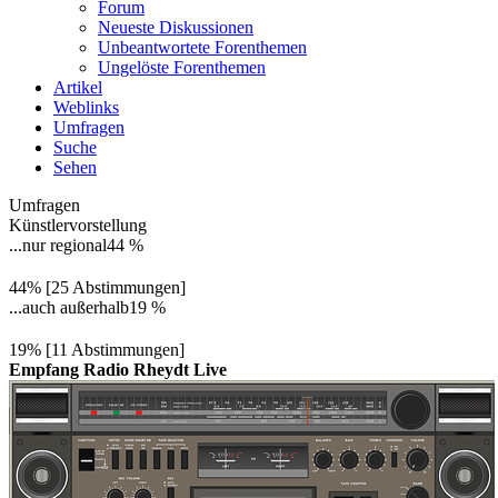
Forum
Neueste Diskussionen
Unbeantwortete Forenthemen
Ungelöste Forenthemen
Artikel
Weblinks
Umfragen
Suche
Sehen
Umfragen
Künstlervorstellung
...nur regional
44 %
44% [25 Abstimmungen]
...auch außerhalb
19 %
19% [11 Abstimmungen]
Empfang Radio Rheydt Live