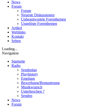
News
Forum
Forum
Neueste Diskussionen
Unbeantwortete Forenthemen
Ungelöste Forenthemen
Artikel
Weblinks
Kontakt
Sehen
Loading...
Navigation
Startseite
Radio
Sendeplan
Playhistory
Empfang
Bewerbung/Bemusterung
Musikwunsch
Unterbrochen ?
Senden
News
Forum