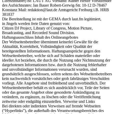
Lizenzinhaber) ist: LAUT AG Vorstand: Rainer Henze Vorsitzender
des Aufsichtsrates: Jan Bauer Robert-Gerwig-Str. 10-12 D-78467
Konstanz Mail: redaktion@laut.de Amtsgericht Freiburg i.B. HRB
381837
Die Bereitstellung ist mit der GEMA durch laut.fm legitimiert,
in Jingels werden freie Daten genutzt von:
Citizen DJ Project, Library of Congress, Motion Picture,
Broadcasting, and Recorded Sound Division.
Haftungsausschluss Inhalt des Onlineangebotes
Der Webseitenbetreiber übernimmt keinerlei Gewähr für die
Aktualität, Korrektheit, Vollständigkeit oder Qualität der
bereitgestellten Informationen. Haftungsansprüche gegen den
Webseitenbetreiber, welche sich auf Schäden materieller oder
ideeller Art beziehen, die durch die Nutzung oder Nichtnutzung der
dargebotenen Informationen bzw. durch die Nutzung fehlerhafter
und unvollständiger Informationen verursacht wurden, sind
grundsätzlich ausgeschlossen, sofern seitens des Webseitenbetreibers
kein nachweislich vorsätzliches oder grob fahrlässiges Verschulden
vorliegt. Alle Angebote sind freibleibend und unverbindlich. Der
Webseitenbetreiber behält es sich ausdrücklich vor, Teile der Seiten
oder das gesamte Angebot ohne gesonderte Ankündigung zu
verändern, zu ergänzen, zu löschen oder die Veröffentlichung
zeitweise oder endgültig einzustellen. Verweise und Links
Bei direkten oder indirekten Verweisen auf fremde Webseiten
(“Hyperlinks”), die außerhalb des Verantwortungsbereiches des