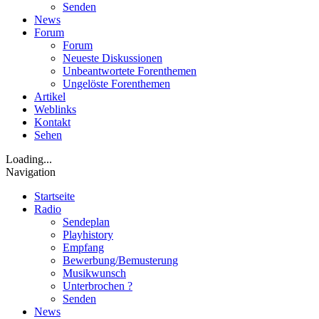
Senden
News
Forum
Forum
Neueste Diskussionen
Unbeantwortete Forenthemen
Ungelöste Forenthemen
Artikel
Weblinks
Kontakt
Sehen
Loading...
Navigation
Startseite
Radio
Sendeplan
Playhistory
Empfang
Bewerbung/Bemusterung
Musikwunsch
Unterbrochen ?
Senden
News