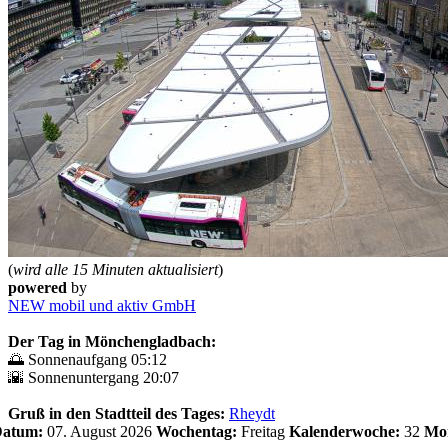
(
wird alle 15 Minuten aktualisiert
)
powered
by
NEW mobil und aktiv GmbH
Der Tag in Mönchengladbach:
🌅 Sonnenaufgang 05:12
🌇 Sonnenuntergang 20:07
Gruß in den Stadtteil des Tages:
Rheydt
 Datum:
07. August 2026
Wochentag:
Freitag
Kalenderwoche:
32
Mo