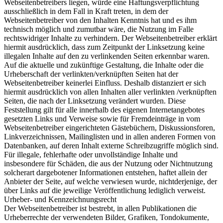
Webseitenbetreibers liegen, würde eine Haftungsverpflichtung
ausschließlich in dem Fall in Kraft treten, in dem der
Webseitenbetreiber von den Inhalten Kenntnis hat und es ihm
technisch möglich und zumutbar wäre, die Nutzung im Falle
rechtswidriger Inhalte zu verhindern. Der Webseitenbetreiber erklärt
hiermit ausdrücklich, dass zum Zeitpunkt der Linksetzung keine
illegalen Inhalte auf den zu verlinkenden Seiten erkennbar waren.
Auf die aktuelle und zukünftige Gestaltung, die Inhalte oder die
Urheberschaft der verlinkten/verknüpften Seiten hat der
Webseitenbetreiber keinerlei Einfluss. Deshalb distanziert er sich
hiermit ausdrücklich von allen Inhalten aller verlinkten /verknüpften
Seiten, die nach der Linksetzung verändert wurden. Diese
Feststellung gilt für alle innerhalb des eigenen Internetangebotes
gesetzten Links und Verweise sowie für Fremdeinträge in vom
Webseitenbetreiber eingerichteten Gästebüchern, Diskussionsforen,
Linkverzeichnissen, Mailinglisten und in allen anderen Formen von
Datenbanken, auf deren Inhalt externe Schreibzugriffe möglich sind.
Für illegale, fehlerhafte oder unvollständige Inhalte und
insbesondere für Schäden, die aus der Nutzung oder Nichtnutzung
solcherart dargebotener Informationen entstehen, haftet allein der
Anbieter der Seite, auf welche verwiesen wurde, nichtderjenige, der
über Links auf die jeweilige Veröffentlichung lediglich verweist.
Urheber- und Kennzeichnungsrecht
Der Webseitenbetreiber ist bestrebt, in allen Publikationen die
Urheberrechte der verwendeten Bilder, Grafiken, Tondokumente,