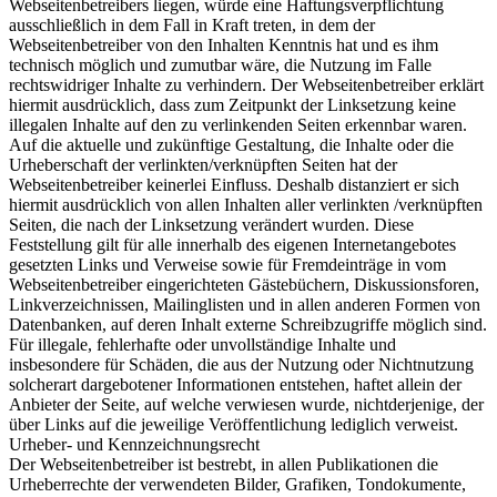
Webseitenbetreibers liegen, würde eine Haftungsverpflichtung
ausschließlich in dem Fall in Kraft treten, in dem der
Webseitenbetreiber von den Inhalten Kenntnis hat und es ihm
technisch möglich und zumutbar wäre, die Nutzung im Falle
rechtswidriger Inhalte zu verhindern. Der Webseitenbetreiber erklärt
hiermit ausdrücklich, dass zum Zeitpunkt der Linksetzung keine
illegalen Inhalte auf den zu verlinkenden Seiten erkennbar waren.
Auf die aktuelle und zukünftige Gestaltung, die Inhalte oder die
Urheberschaft der verlinkten/verknüpften Seiten hat der
Webseitenbetreiber keinerlei Einfluss. Deshalb distanziert er sich
hiermit ausdrücklich von allen Inhalten aller verlinkten /verknüpften
Seiten, die nach der Linksetzung verändert wurden. Diese
Feststellung gilt für alle innerhalb des eigenen Internetangebotes
gesetzten Links und Verweise sowie für Fremdeinträge in vom
Webseitenbetreiber eingerichteten Gästebüchern, Diskussionsforen,
Linkverzeichnissen, Mailinglisten und in allen anderen Formen von
Datenbanken, auf deren Inhalt externe Schreibzugriffe möglich sind.
Für illegale, fehlerhafte oder unvollständige Inhalte und
insbesondere für Schäden, die aus der Nutzung oder Nichtnutzung
solcherart dargebotener Informationen entstehen, haftet allein der
Anbieter der Seite, auf welche verwiesen wurde, nichtderjenige, der
über Links auf die jeweilige Veröffentlichung lediglich verweist.
Urheber- und Kennzeichnungsrecht
Der Webseitenbetreiber ist bestrebt, in allen Publikationen die
Urheberrechte der verwendeten Bilder, Grafiken, Tondokumente,