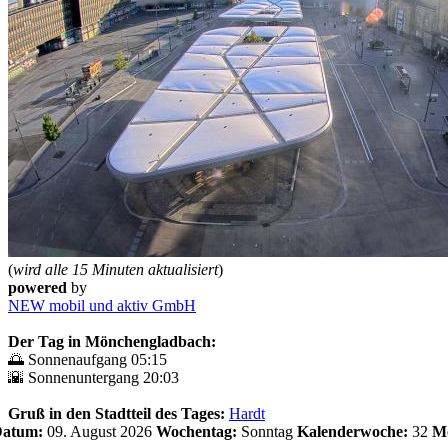
(
wird alle 15 Minuten aktualisiert
)
powered
by
NEW mobil und aktiv GmbH
Der Tag in Mönchengladbach:
🌅 Sonnenaufgang 05:15
🌇 Sonnenuntergang 20:03
Gruß in den Stadtteil des Tages:
Hardt
 Datum:
09. August 2026
Wochentag:
Sonntag
Kalenderwoche:
32
Mo