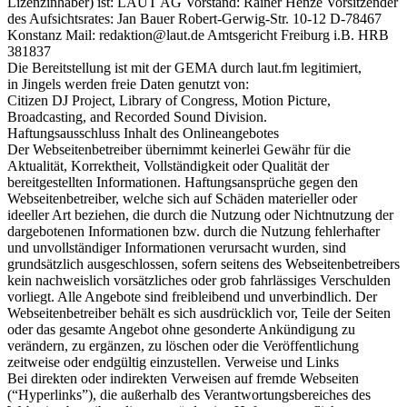
Lizenzinhaber) ist: LAUT AG Vorstand: Rainer Henze Vorsitzender
des Aufsichtsrates: Jan Bauer Robert-Gerwig-Str. 10-12 D-78467
Konstanz Mail: redaktion@laut.de Amtsgericht Freiburg i.B. HRB
381837
Die Bereitstellung ist mit der GEMA durch laut.fm legitimiert,
in Jingels werden freie Daten genutzt von:
Citizen DJ Project, Library of Congress, Motion Picture,
Broadcasting, and Recorded Sound Division.
Haftungsausschluss Inhalt des Onlineangebotes
Der Webseitenbetreiber übernimmt keinerlei Gewähr für die
Aktualität, Korrektheit, Vollständigkeit oder Qualität der
bereitgestellten Informationen. Haftungsansprüche gegen den
Webseitenbetreiber, welche sich auf Schäden materieller oder
ideeller Art beziehen, die durch die Nutzung oder Nichtnutzung der
dargebotenen Informationen bzw. durch die Nutzung fehlerhafter
und unvollständiger Informationen verursacht wurden, sind
grundsätzlich ausgeschlossen, sofern seitens des Webseitenbetreibers
kein nachweislich vorsätzliches oder grob fahrlässiges Verschulden
vorliegt. Alle Angebote sind freibleibend und unverbindlich. Der
Webseitenbetreiber behält es sich ausdrücklich vor, Teile der Seiten
oder das gesamte Angebot ohne gesonderte Ankündigung zu
verändern, zu ergänzen, zu löschen oder die Veröffentlichung
zeitweise oder endgültig einzustellen. Verweise und Links
Bei direkten oder indirekten Verweisen auf fremde Webseiten
(“Hyperlinks”), die außerhalb des Verantwortungsbereiches des