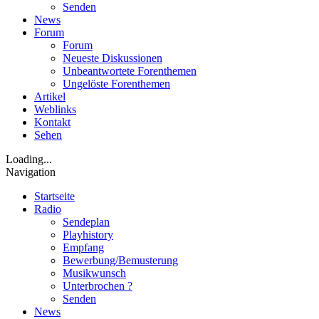
Senden
News
Forum
Forum
Neueste Diskussionen
Unbeantwortete Forenthemen
Ungelöste Forenthemen
Artikel
Weblinks
Kontakt
Sehen
Loading...
Navigation
Startseite
Radio
Sendeplan
Playhistory
Empfang
Bewerbung/Bemusterung
Musikwunsch
Unterbrochen ?
Senden
News