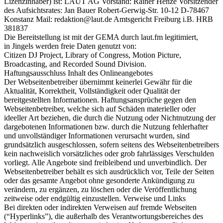
Lizenzinhaber) ist: LAUT AG Vorstand: Rainer Henze Vorsitzender
des Aufsichtsrates: Jan Bauer Robert-Gerwig-Str. 10-12 D-78467
Konstanz Mail: redaktion@laut.de Amtsgericht Freiburg i.B. HRB
381837
Die Bereitstellung ist mit der GEMA durch laut.fm legitimiert,
in Jingels werden freie Daten genutzt von:
Citizen DJ Project, Library of Congress, Motion Picture,
Broadcasting, and Recorded Sound Division.
Haftungsausschluss Inhalt des Onlineangebotes
Der Webseitenbetreiber übernimmt keinerlei Gewähr für die
Aktualität, Korrektheit, Vollständigkeit oder Qualität der
bereitgestellten Informationen. Haftungsansprüche gegen den
Webseitenbetreiber, welche sich auf Schäden materieller oder
ideeller Art beziehen, die durch die Nutzung oder Nichtnutzung der
dargebotenen Informationen bzw. durch die Nutzung fehlerhafter
und unvollständiger Informationen verursacht wurden, sind
grundsätzlich ausgeschlossen, sofern seitens des Webseitenbetreibers
kein nachweislich vorsätzliches oder grob fahrlässiges Verschulden
vorliegt. Alle Angebote sind freibleibend und unverbindlich. Der
Webseitenbetreiber behält es sich ausdrücklich vor, Teile der Seiten
oder das gesamte Angebot ohne gesonderte Ankündigung zu
verändern, zu ergänzen, zu löschen oder die Veröffentlichung
zeitweise oder endgültig einzustellen. Verweise und Links
Bei direkten oder indirekten Verweisen auf fremde Webseiten
(“Hyperlinks”), die außerhalb des Verantwortungsbereiches des