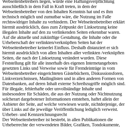
Webseitenbetreibers liegen, würde eine Haftungsverpflichtung
ausschließlich in dem Fall in Kraft treten, in dem der
Webseitenbetreiber von den Inhalten Kenntnis hat und es ihm
technisch möglich und zumutbar wäre, die Nutzung im Falle
rechtswidriger Inhalte zu verhindern. Der Webseitenbetreiber erklärt
hiermit ausdrücklich, dass zum Zeitpunkt der Linksetzung keine
illegalen Inhalte auf den zu verlinkenden Seiten erkennbar waren.
Auf die aktuelle und zukünftige Gestaltung, die Inhalte oder die
Urheberschaft der verlinkten/verknüpften Seiten hat der
Webseitenbetreiber keinerlei Einfluss. Deshalb distanziert er sich
hiermit ausdrücklich von allen Inhalten aller verlinkten /verknüpften
Seiten, die nach der Linksetzung verändert wurden. Diese
Feststellung gilt für alle innerhalb des eigenen Internetangebotes
gesetzten Links und Verweise sowie für Fremdeinträge in vom
Webseitenbetreiber eingerichteten Gästebüchern, Diskussionsforen,
Linkverzeichnissen, Mailinglisten und in allen anderen Formen von
Datenbanken, auf deren Inhalt externe Schreibzugriffe möglich sind.
Für illegale, fehlerhafte oder unvollständige Inhalte und
insbesondere für Schäden, die aus der Nutzung oder Nichtnutzung
solcherart dargebotener Informationen entstehen, haftet allein der
Anbieter der Seite, auf welche verwiesen wurde, nichtderjenige, der
über Links auf die jeweilige Veröffentlichung lediglich verweist.
Urheber- und Kennzeichnungsrecht
Der Webseitenbetreiber ist bestrebt, in allen Publikationen die
Urheberrechte der verwendeten Bilder, Grafiken, Tondokumente,