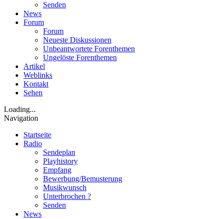
Senden
News
Forum
Forum
Neueste Diskussionen
Unbeantwortete Forenthemen
Ungelöste Forenthemen
Artikel
Weblinks
Kontakt
Sehen
Loading...
Navigation
Startseite
Radio
Sendeplan
Playhistory
Empfang
Bewerbung/Bemusterung
Musikwunsch
Unterbrochen ?
Senden
News