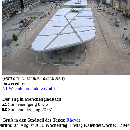
(
wird alle 15 Minuten aktualisiert
)
powered
by
NEW mobil und aktiv GmbH
Der Tag in Mönchengladbach:
🌅 Sonnenaufgang 05:12
🌇 Sonnenuntergang 20:07
Gruß in den Stadtteil des Tages:
Rheydt
 Datum:
07. August 2026
Wochentag:
Freitag
Kalenderwoche:
32
Mo