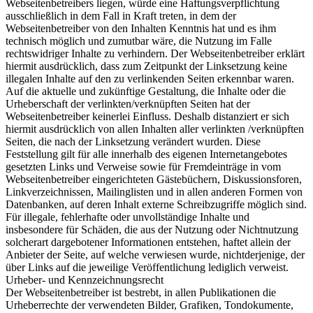
Webseitenbetreibers liegen, würde eine Haftungsverpflichtung
ausschließlich in dem Fall in Kraft treten, in dem der
Webseitenbetreiber von den Inhalten Kenntnis hat und es ihm
technisch möglich und zumutbar wäre, die Nutzung im Falle
rechtswidriger Inhalte zu verhindern. Der Webseitenbetreiber erklärt
hiermit ausdrücklich, dass zum Zeitpunkt der Linksetzung keine
illegalen Inhalte auf den zu verlinkenden Seiten erkennbar waren.
Auf die aktuelle und zukünftige Gestaltung, die Inhalte oder die
Urheberschaft der verlinkten/verknüpften Seiten hat der
Webseitenbetreiber keinerlei Einfluss. Deshalb distanziert er sich
hiermit ausdrücklich von allen Inhalten aller verlinkten /verknüpften
Seiten, die nach der Linksetzung verändert wurden. Diese
Feststellung gilt für alle innerhalb des eigenen Internetangebotes
gesetzten Links und Verweise sowie für Fremdeinträge in vom
Webseitenbetreiber eingerichteten Gästebüchern, Diskussionsforen,
Linkverzeichnissen, Mailinglisten und in allen anderen Formen von
Datenbanken, auf deren Inhalt externe Schreibzugriffe möglich sind.
Für illegale, fehlerhafte oder unvollständige Inhalte und
insbesondere für Schäden, die aus der Nutzung oder Nichtnutzung
solcherart dargebotener Informationen entstehen, haftet allein der
Anbieter der Seite, auf welche verwiesen wurde, nichtderjenige, der
über Links auf die jeweilige Veröffentlichung lediglich verweist.
Urheber- und Kennzeichnungsrecht
Der Webseitenbetreiber ist bestrebt, in allen Publikationen die
Urheberrechte der verwendeten Bilder, Grafiken, Tondokumente,