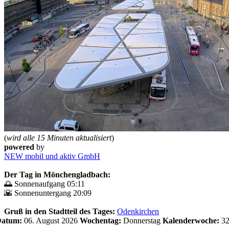
(
wird alle 15 Minuten aktualisiert
)
powered
by
NEW mobil und aktiv GmbH
Der Tag in Mönchengladbach:
🌅 Sonnenaufgang 05:11
🌇 Sonnenuntergang 20:09
Gruß in den Stadtteil des Tages:
Odenkirchen
 Datum:
06. August 2026
Wochentag:
Donnerstag
Kalenderwoche:
3