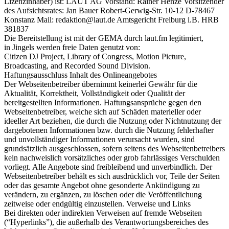
Lizenzinhaber) ist: LAUT AG Vorstand: Rainer Henze Vorsitzender
des Aufsichtsrates: Jan Bauer Robert-Gerwig-Str. 10-12 D-78467
Konstanz Mail: redaktion@laut.de Amtsgericht Freiburg i.B. HRB
381837
Die Bereitstellung ist mit der GEMA durch laut.fm legitimiert,
in Jingels werden freie Daten genutzt von:
Citizen DJ Project, Library of Congress, Motion Picture,
Broadcasting, and Recorded Sound Division.
Haftungsausschluss Inhalt des Onlineangebotes
Der Webseitenbetreiber übernimmt keinerlei Gewähr für die
Aktualität, Korrektheit, Vollständigkeit oder Qualität der
bereitgestellten Informationen. Haftungsansprüche gegen den
Webseitenbetreiber, welche sich auf Schäden materieller oder
ideeller Art beziehen, die durch die Nutzung oder Nichtnutzung der
dargebotenen Informationen bzw. durch die Nutzung fehlerhafter
und unvollständiger Informationen verursacht wurden, sind
grundsätzlich ausgeschlossen, sofern seitens des Webseitenbetreibers
kein nachweislich vorsätzliches oder grob fahrlässiges Verschulden
vorliegt. Alle Angebote sind freibleibend und unverbindlich. Der
Webseitenbetreiber behält es sich ausdrücklich vor, Teile der Seiten
oder das gesamte Angebot ohne gesonderte Ankündigung zu
verändern, zu ergänzen, zu löschen oder die Veröffentlichung
zeitweise oder endgültig einzustellen. Verweise und Links
Bei direkten oder indirekten Verweisen auf fremde Webseiten
(“Hyperlinks”), die außerhalb des Verantwortungsbereiches des