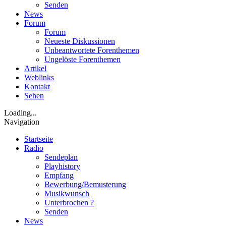
Senden
News
Forum
Forum
Neueste Diskussionen
Unbeantwortete Forenthemen
Ungelöste Forenthemen
Artikel
Weblinks
Kontakt
Sehen
Loading...
Navigation
Startseite
Radio
Sendeplan
Playhistory
Empfang
Bewerbung/Bemusterung
Musikwunsch
Unterbrochen ?
Senden
News