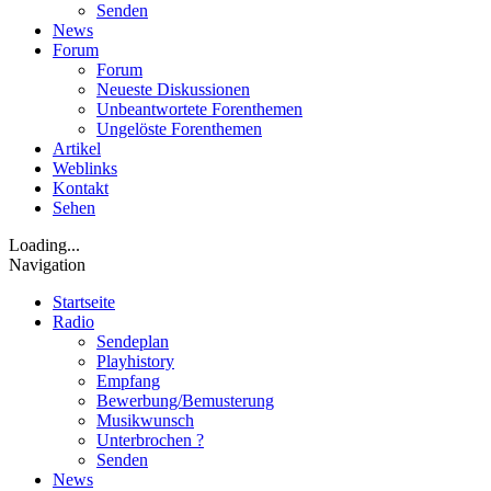
Senden
News
Forum
Forum
Neueste Diskussionen
Unbeantwortete Forenthemen
Ungelöste Forenthemen
Artikel
Weblinks
Kontakt
Sehen
Loading...
Navigation
Startseite
Radio
Sendeplan
Playhistory
Empfang
Bewerbung/Bemusterung
Musikwunsch
Unterbrochen ?
Senden
News