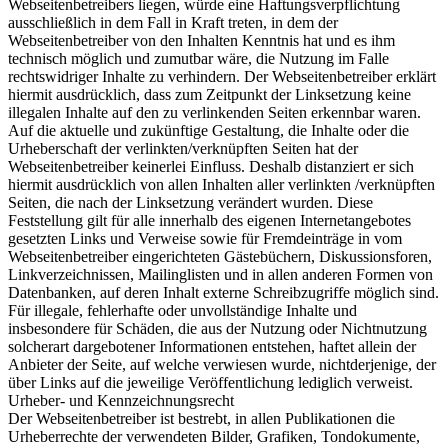
Webseitenbetreibers liegen, würde eine Haftungsverpflichtung
ausschließlich in dem Fall in Kraft treten, in dem der
Webseitenbetreiber von den Inhalten Kenntnis hat und es ihm
technisch möglich und zumutbar wäre, die Nutzung im Falle
rechtswidriger Inhalte zu verhindern. Der Webseitenbetreiber erklärt
hiermit ausdrücklich, dass zum Zeitpunkt der Linksetzung keine
illegalen Inhalte auf den zu verlinkenden Seiten erkennbar waren.
Auf die aktuelle und zukünftige Gestaltung, die Inhalte oder die
Urheberschaft der verlinkten/verknüpften Seiten hat der
Webseitenbetreiber keinerlei Einfluss. Deshalb distanziert er sich
hiermit ausdrücklich von allen Inhalten aller verlinkten /verknüpften
Seiten, die nach der Linksetzung verändert wurden. Diese
Feststellung gilt für alle innerhalb des eigenen Internetangebotes
gesetzten Links und Verweise sowie für Fremdeinträge in vom
Webseitenbetreiber eingerichteten Gästebüchern, Diskussionsforen,
Linkverzeichnissen, Mailinglisten und in allen anderen Formen von
Datenbanken, auf deren Inhalt externe Schreibzugriffe möglich sind.
Für illegale, fehlerhafte oder unvollständige Inhalte und
insbesondere für Schäden, die aus der Nutzung oder Nichtnutzung
solcherart dargebotener Informationen entstehen, haftet allein der
Anbieter der Seite, auf welche verwiesen wurde, nichtderjenige, der
über Links auf die jeweilige Veröffentlichung lediglich verweist.
Urheber- und Kennzeichnungsrecht
Der Webseitenbetreiber ist bestrebt, in allen Publikationen die
Urheberrechte der verwendeten Bilder, Grafiken, Tondokumente,