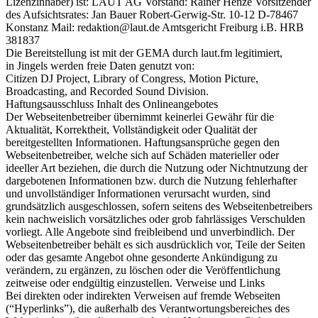
Lizenzinhaber) ist: LAUT AG Vorstand: Rainer Henze Vorsitzender
des Aufsichtsrates: Jan Bauer Robert-Gerwig-Str. 10-12 D-78467
Konstanz Mail: redaktion@laut.de Amtsgericht Freiburg i.B. HRB
381837
Die Bereitstellung ist mit der GEMA durch laut.fm legitimiert,
in Jingels werden freie Daten genutzt von:
Citizen DJ Project, Library of Congress, Motion Picture,
Broadcasting, and Recorded Sound Division.
Haftungsausschluss Inhalt des Onlineangebotes
Der Webseitenbetreiber übernimmt keinerlei Gewähr für die
Aktualität, Korrektheit, Vollständigkeit oder Qualität der
bereitgestellten Informationen. Haftungsansprüche gegen den
Webseitenbetreiber, welche sich auf Schäden materieller oder
ideeller Art beziehen, die durch die Nutzung oder Nichtnutzung der
dargebotenen Informationen bzw. durch die Nutzung fehlerhafter
und unvollständiger Informationen verursacht wurden, sind
grundsätzlich ausgeschlossen, sofern seitens des Webseitenbetreibers
kein nachweislich vorsätzliches oder grob fahrlässiges Verschulden
vorliegt. Alle Angebote sind freibleibend und unverbindlich. Der
Webseitenbetreiber behält es sich ausdrücklich vor, Teile der Seiten
oder das gesamte Angebot ohne gesonderte Ankündigung zu
verändern, zu ergänzen, zu löschen oder die Veröffentlichung
zeitweise oder endgültig einzustellen. Verweise und Links
Bei direkten oder indirekten Verweisen auf fremde Webseiten
(“Hyperlinks”), die außerhalb des Verantwortungsbereiches des