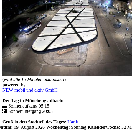
(
wird alle 15 Minuten aktualisiert
)
powered
by
NEW mobil und aktiv GmbH
Der Tag in Mönchengladbach:
🌅 Sonnenaufgang 05:15
🌇 Sonnenuntergang 20:03
Gruß in den Stadtteil des Tages:
Hardt
 Datum:
09. August 2026
Wochentag:
Sonntag
Kalenderwoche:
32
Mo