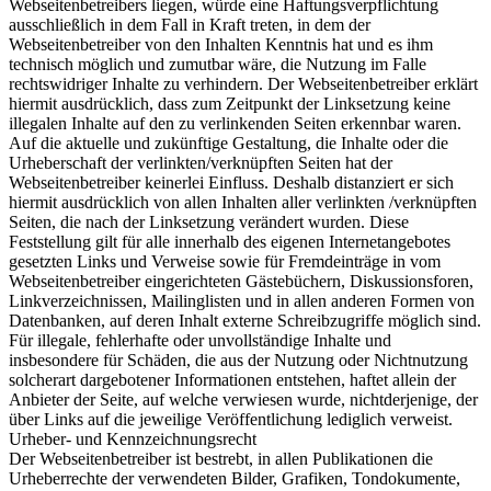
Webseitenbetreibers liegen, würde eine Haftungsverpflichtung
ausschließlich in dem Fall in Kraft treten, in dem der
Webseitenbetreiber von den Inhalten Kenntnis hat und es ihm
technisch möglich und zumutbar wäre, die Nutzung im Falle
rechtswidriger Inhalte zu verhindern. Der Webseitenbetreiber erklärt
hiermit ausdrücklich, dass zum Zeitpunkt der Linksetzung keine
illegalen Inhalte auf den zu verlinkenden Seiten erkennbar waren.
Auf die aktuelle und zukünftige Gestaltung, die Inhalte oder die
Urheberschaft der verlinkten/verknüpften Seiten hat der
Webseitenbetreiber keinerlei Einfluss. Deshalb distanziert er sich
hiermit ausdrücklich von allen Inhalten aller verlinkten /verknüpften
Seiten, die nach der Linksetzung verändert wurden. Diese
Feststellung gilt für alle innerhalb des eigenen Internetangebotes
gesetzten Links und Verweise sowie für Fremdeinträge in vom
Webseitenbetreiber eingerichteten Gästebüchern, Diskussionsforen,
Linkverzeichnissen, Mailinglisten und in allen anderen Formen von
Datenbanken, auf deren Inhalt externe Schreibzugriffe möglich sind.
Für illegale, fehlerhafte oder unvollständige Inhalte und
insbesondere für Schäden, die aus der Nutzung oder Nichtnutzung
solcherart dargebotener Informationen entstehen, haftet allein der
Anbieter der Seite, auf welche verwiesen wurde, nichtderjenige, der
über Links auf die jeweilige Veröffentlichung lediglich verweist.
Urheber- und Kennzeichnungsrecht
Der Webseitenbetreiber ist bestrebt, in allen Publikationen die
Urheberrechte der verwendeten Bilder, Grafiken, Tondokumente,