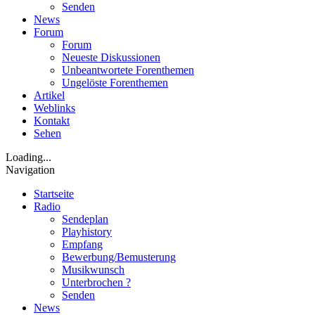
Senden
News
Forum
Forum
Neueste Diskussionen
Unbeantwortete Forenthemen
Ungelöste Forenthemen
Artikel
Weblinks
Kontakt
Sehen
Loading...
Navigation
Startseite
Radio
Sendeplan
Playhistory
Empfang
Bewerbung/Bemusterung
Musikwunsch
Unterbrochen ?
Senden
News