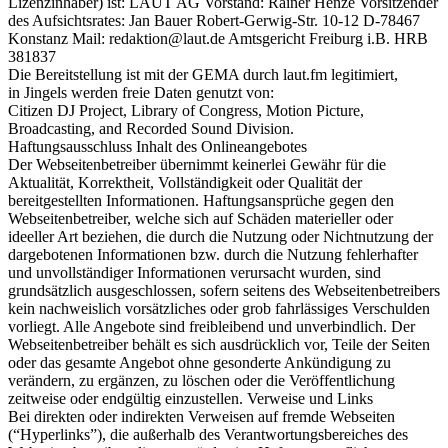
Lizenzinhaber) ist: LAUT AG Vorstand: Rainer Henze Vorsitzender
des Aufsichtsrates: Jan Bauer Robert-Gerwig-Str. 10-12 D-78467
Konstanz Mail: redaktion@laut.de Amtsgericht Freiburg i.B. HRB
381837
Die Bereitstellung ist mit der GEMA durch laut.fm legitimiert,
in Jingels werden freie Daten genutzt von:
Citizen DJ Project, Library of Congress, Motion Picture,
Broadcasting, and Recorded Sound Division.
Haftungsausschluss Inhalt des Onlineangebotes
Der Webseitenbetreiber übernimmt keinerlei Gewähr für die
Aktualität, Korrektheit, Vollständigkeit oder Qualität der
bereitgestellten Informationen. Haftungsansprüche gegen den
Webseitenbetreiber, welche sich auf Schäden materieller oder
ideeller Art beziehen, die durch die Nutzung oder Nichtnutzung der
dargebotenen Informationen bzw. durch die Nutzung fehlerhafter
und unvollständiger Informationen verursacht wurden, sind
grundsätzlich ausgeschlossen, sofern seitens des Webseitenbetreibers
kein nachweislich vorsätzliches oder grob fahrlässiges Verschulden
vorliegt. Alle Angebote sind freibleibend und unverbindlich. Der
Webseitenbetreiber behält es sich ausdrücklich vor, Teile der Seiten
oder das gesamte Angebot ohne gesonderte Ankündigung zu
verändern, zu ergänzen, zu löschen oder die Veröffentlichung
zeitweise oder endgültig einzustellen. Verweise und Links
Bei direkten oder indirekten Verweisen auf fremde Webseiten
(“Hyperlinks”), die außerhalb des Verantwortungsbereiches des