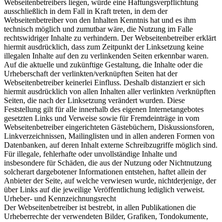
Webseitenbetreibers liegen, würde eine Haftungsverpflichtung
ausschließlich in dem Fall in Kraft treten, in dem der
Webseitenbetreiber von den Inhalten Kenntnis hat und es ihm
technisch möglich und zumutbar wäre, die Nutzung im Falle
rechtswidriger Inhalte zu verhindern. Der Webseitenbetreiber erklärt
hiermit ausdrücklich, dass zum Zeitpunkt der Linksetzung keine
illegalen Inhalte auf den zu verlinkenden Seiten erkennbar waren.
Auf die aktuelle und zukünftige Gestaltung, die Inhalte oder die
Urheberschaft der verlinkten/verknüpften Seiten hat der
Webseitenbetreiber keinerlei Einfluss. Deshalb distanziert er sich
hiermit ausdrücklich von allen Inhalten aller verlinkten /verknüpften
Seiten, die nach der Linksetzung verändert wurden. Diese
Feststellung gilt für alle innerhalb des eigenen Internetangebotes
gesetzten Links und Verweise sowie für Fremdeinträge in vom
Webseitenbetreiber eingerichteten Gästebüchern, Diskussionsforen,
Linkverzeichnissen, Mailinglisten und in allen anderen Formen von
Datenbanken, auf deren Inhalt externe Schreibzugriffe möglich sind.
Für illegale, fehlerhafte oder unvollständige Inhalte und
insbesondere für Schäden, die aus der Nutzung oder Nichtnutzung
solcherart dargebotener Informationen entstehen, haftet allein der
Anbieter der Seite, auf welche verwiesen wurde, nichtderjenige, der
über Links auf die jeweilige Veröffentlichung lediglich verweist.
Urheber- und Kennzeichnungsrecht
Der Webseitenbetreiber ist bestrebt, in allen Publikationen die
Urheberrechte der verwendeten Bilder, Grafiken, Tondokumente,