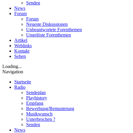
Senden
News
Forum
Forum
Neueste Diskussionen
Unbeantwortete Forenthemen
Ungelöste Forenthemen
Artikel
Weblinks
Kontakt
Sehen
Loading...
Navigation
Startseite
Radio
Sendeplan
Playhistory
Empfang
Bewerbung/Bemusterung
Musikwunsch
Unterbrochen ?
Senden
News