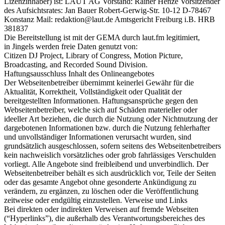
Lizenzinhaber) ist: LAUT AG Vorstand: Rainer Henze Vorsitzender
des Aufsichtsrates: Jan Bauer Robert-Gerwig-Str. 10-12 D-78467
Konstanz Mail: redaktion@laut.de Amtsgericht Freiburg i.B. HRB
381837
Die Bereitstellung ist mit der GEMA durch laut.fm legitimiert,
in Jingels werden freie Daten genutzt von:
Citizen DJ Project, Library of Congress, Motion Picture,
Broadcasting, and Recorded Sound Division.
Haftungsausschluss Inhalt des Onlineangebotes
Der Webseitenbetreiber übernimmt keinerlei Gewähr für die
Aktualität, Korrektheit, Vollständigkeit oder Qualität der
bereitgestellten Informationen. Haftungsansprüche gegen den
Webseitenbetreiber, welche sich auf Schäden materieller oder
ideeller Art beziehen, die durch die Nutzung oder Nichtnutzung der
dargebotenen Informationen bzw. durch die Nutzung fehlerhafter
und unvollständiger Informationen verursacht wurden, sind
grundsätzlich ausgeschlossen, sofern seitens des Webseitenbetreibers
kein nachweislich vorsätzliches oder grob fahrlässiges Verschulden
vorliegt. Alle Angebote sind freibleibend und unverbindlich. Der
Webseitenbetreiber behält es sich ausdrücklich vor, Teile der Seiten
oder das gesamte Angebot ohne gesonderte Ankündigung zu
verändern, zu ergänzen, zu löschen oder die Veröffentlichung
zeitweise oder endgültig einzustellen. Verweise und Links
Bei direkten oder indirekten Verweisen auf fremde Webseiten
(“Hyperlinks”), die außerhalb des Verantwortungsbereiches des