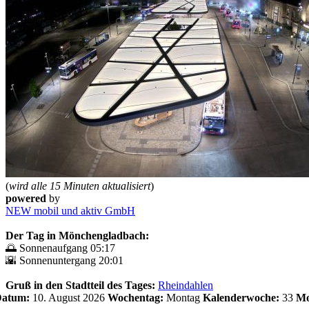
(
wird alle 15 Minuten aktualisiert
)
powered
by
NEW mobil und aktiv GmbH
Der Tag in Mönchengladbach:
🌅 Sonnenaufgang 05:17
🌇 Sonnenuntergang 20:01
Gruß in den Stadtteil des Tages:
Rheindahlen
 Datum:
10. August 2026
Wochentag:
Montag
Kalenderwoche:
33
Mo