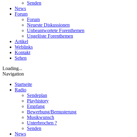
Senden
News
Forum
Forum
Neueste Diskussionen
Unbeantwortete Forenthemen
Ungelöste Forenthemen
Artikel
Weblinks
Kontakt
Sehen
Loading...
Navigation
Startseite
Radio
Sendeplan
Playhistory
Empfang
Bewerbung/Bemusterung
Musikwunsch
Unterbrochen ?
Senden
News