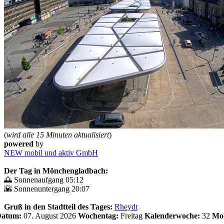
(
wird alle 15 Minuten aktualisiert
)
powered
by
NEW mobil und aktiv GmbH
Der Tag in Mönchengladbach:
🌅 Sonnenaufgang 05:12
🌇 Sonnenuntergang 20:07
Gruß in den Stadtteil des Tages:
Rheydt
 Datum:
07. August 2026
Wochentag:
Freitag
Kalenderwoche:
32
Mo