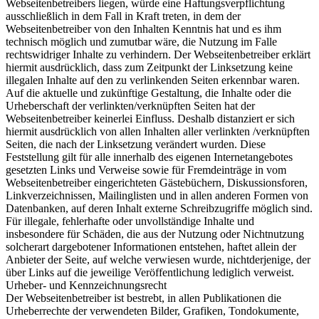
Webseitenbetreibers liegen, würde eine Haftungsverpflichtung
ausschließlich in dem Fall in Kraft treten, in dem der
Webseitenbetreiber von den Inhalten Kenntnis hat und es ihm
technisch möglich und zumutbar wäre, die Nutzung im Falle
rechtswidriger Inhalte zu verhindern. Der Webseitenbetreiber erklärt
hiermit ausdrücklich, dass zum Zeitpunkt der Linksetzung keine
illegalen Inhalte auf den zu verlinkenden Seiten erkennbar waren.
Auf die aktuelle und zukünftige Gestaltung, die Inhalte oder die
Urheberschaft der verlinkten/verknüpften Seiten hat der
Webseitenbetreiber keinerlei Einfluss. Deshalb distanziert er sich
hiermit ausdrücklich von allen Inhalten aller verlinkten /verknüpften
Seiten, die nach der Linksetzung verändert wurden. Diese
Feststellung gilt für alle innerhalb des eigenen Internetangebotes
gesetzten Links und Verweise sowie für Fremdeinträge in vom
Webseitenbetreiber eingerichteten Gästebüchern, Diskussionsforen,
Linkverzeichnissen, Mailinglisten und in allen anderen Formen von
Datenbanken, auf deren Inhalt externe Schreibzugriffe möglich sind.
Für illegale, fehlerhafte oder unvollständige Inhalte und
insbesondere für Schäden, die aus der Nutzung oder Nichtnutzung
solcherart dargebotener Informationen entstehen, haftet allein der
Anbieter der Seite, auf welche verwiesen wurde, nichtderjenige, der
über Links auf die jeweilige Veröffentlichung lediglich verweist.
Urheber- und Kennzeichnungsrecht
Der Webseitenbetreiber ist bestrebt, in allen Publikationen die
Urheberrechte der verwendeten Bilder, Grafiken, Tondokumente,