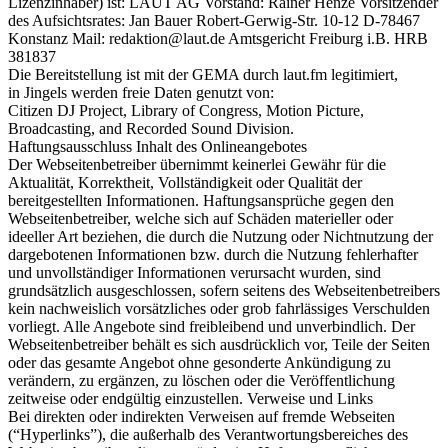
Lizenzinhaber) ist: LAUT AG Vorstand: Rainer Henze Vorsitzender
des Aufsichtsrates: Jan Bauer Robert-Gerwig-Str. 10-12 D-78467
Konstanz Mail: redaktion@laut.de Amtsgericht Freiburg i.B. HRB
381837
Die Bereitstellung ist mit der GEMA durch laut.fm legitimiert,
in Jingels werden freie Daten genutzt von:
Citizen DJ Project, Library of Congress, Motion Picture,
Broadcasting, and Recorded Sound Division.
Haftungsausschluss Inhalt des Onlineangebotes
Der Webseitenbetreiber übernimmt keinerlei Gewähr für die
Aktualität, Korrektheit, Vollständigkeit oder Qualität der
bereitgestellten Informationen. Haftungsansprüche gegen den
Webseitenbetreiber, welche sich auf Schäden materieller oder
ideeller Art beziehen, die durch die Nutzung oder Nichtnutzung der
dargebotenen Informationen bzw. durch die Nutzung fehlerhafter
und unvollständiger Informationen verursacht wurden, sind
grundsätzlich ausgeschlossen, sofern seitens des Webseitenbetreibers
kein nachweislich vorsätzliches oder grob fahrlässiges Verschulden
vorliegt. Alle Angebote sind freibleibend und unverbindlich. Der
Webseitenbetreiber behält es sich ausdrücklich vor, Teile der Seiten
oder das gesamte Angebot ohne gesonderte Ankündigung zu
verändern, zu ergänzen, zu löschen oder die Veröffentlichung
zeitweise oder endgültig einzustellen. Verweise und Links
Bei direkten oder indirekten Verweisen auf fremde Webseiten
(“Hyperlinks”), die außerhalb des Verantwortungsbereiches des