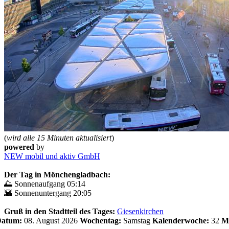
(
wird alle 15 Minuten aktualisiert
)
powered
by
NEW mobil und aktiv GmbH
Der Tag in Mönchengladbach:
🌅 Sonnenaufgang 05:14
🌇 Sonnenuntergang 20:05
Gruß in den Stadtteil des Tages:
Giesenkirchen
 Datum:
08. August 2026
Wochentag:
Samstag
Kalenderwoche:
32
M