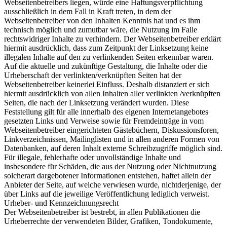
Webseitenbetreibers liegen, würde eine Haftungsverpflichtung
ausschließlich in dem Fall in Kraft treten, in dem der
Webseitenbetreiber von den Inhalten Kenntnis hat und es ihm
technisch möglich und zumutbar wäre, die Nutzung im Falle
rechtswidriger Inhalte zu verhindern. Der Webseitenbetreiber erklärt
hiermit ausdrücklich, dass zum Zeitpunkt der Linksetzung keine
illegalen Inhalte auf den zu verlinkenden Seiten erkennbar waren.
Auf die aktuelle und zukünftige Gestaltung, die Inhalte oder die
Urheberschaft der verlinkten/verknüpften Seiten hat der
Webseitenbetreiber keinerlei Einfluss. Deshalb distanziert er sich
hiermit ausdrücklich von allen Inhalten aller verlinkten /verknüpften
Seiten, die nach der Linksetzung verändert wurden. Diese
Feststellung gilt für alle innerhalb des eigenen Internetangebotes
gesetzten Links und Verweise sowie für Fremdeinträge in vom
Webseitenbetreiber eingerichteten Gästebüchern, Diskussionsforen,
Linkverzeichnissen, Mailinglisten und in allen anderen Formen von
Datenbanken, auf deren Inhalt externe Schreibzugriffe möglich sind.
Für illegale, fehlerhafte oder unvollständige Inhalte und
insbesondere für Schäden, die aus der Nutzung oder Nichtnutzung
solcherart dargebotener Informationen entstehen, haftet allein der
Anbieter der Seite, auf welche verwiesen wurde, nichtderjenige, der
über Links auf die jeweilige Veröffentlichung lediglich verweist.
Urheber- und Kennzeichnungsrecht
Der Webseitenbetreiber ist bestrebt, in allen Publikationen die
Urheberrechte der verwendeten Bilder, Grafiken, Tondokumente,