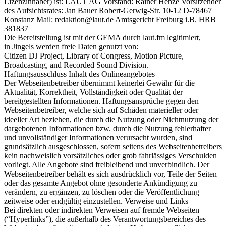
Lizenzinhaber) ist: LAUT AG Vorstand: Rainer Henze Vorsitzender
des Aufsichtsrates: Jan Bauer Robert-Gerwig-Str. 10-12 D-78467
Konstanz Mail: redaktion@laut.de Amtsgericht Freiburg i.B. HRB
381837
Die Bereitstellung ist mit der GEMA durch laut.fm legitimiert,
in Jingels werden freie Daten genutzt von:
Citizen DJ Project, Library of Congress, Motion Picture,
Broadcasting, and Recorded Sound Division.
Haftungsausschluss Inhalt des Onlineangebotes
Der Webseitenbetreiber übernimmt keinerlei Gewähr für die
Aktualität, Korrektheit, Vollständigkeit oder Qualität der
bereitgestellten Informationen. Haftungsansprüche gegen den
Webseitenbetreiber, welche sich auf Schäden materieller oder
ideeller Art beziehen, die durch die Nutzung oder Nichtnutzung der
dargebotenen Informationen bzw. durch die Nutzung fehlerhafter
und unvollständiger Informationen verursacht wurden, sind
grundsätzlich ausgeschlossen, sofern seitens des Webseitenbetreibers
kein nachweislich vorsätzliches oder grob fahrlässiges Verschulden
vorliegt. Alle Angebote sind freibleibend und unverbindlich. Der
Webseitenbetreiber behält es sich ausdrücklich vor, Teile der Seiten
oder das gesamte Angebot ohne gesonderte Ankündigung zu
verändern, zu ergänzen, zu löschen oder die Veröffentlichung
zeitweise oder endgültig einzustellen. Verweise und Links
Bei direkten oder indirekten Verweisen auf fremde Webseiten
(“Hyperlinks”), die außerhalb des Verantwortungsbereiches des