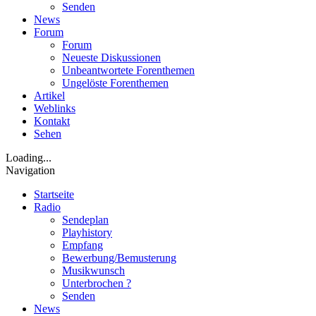
Senden
News
Forum
Forum
Neueste Diskussionen
Unbeantwortete Forenthemen
Ungelöste Forenthemen
Artikel
Weblinks
Kontakt
Sehen
Loading...
Navigation
Startseite
Radio
Sendeplan
Playhistory
Empfang
Bewerbung/Bemusterung
Musikwunsch
Unterbrochen ?
Senden
News