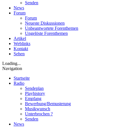
Senden
News
Forum
Forum
Neueste Diskussionen
Unbeantwortete Forenthemen
Ungelöste Forenthemen
Artikel
Weblinks
Kontakt
Sehen
Loading...
Navigation
Startseite
Radio
Sendeplan
Playhistory
Empfang
Bewerbung/Bemusterung
Musikwunsch
Unterbrochen ?
Senden
News