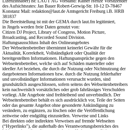
Lizenzinhaber) ist: LAUT AG Vorstand: Rainer Henze Vorsitzender
des Aufsichtsrates: Jan Bauer Robert-Gerwig-Str. 10-12 D-78467
Konstanz Mail: redaktion@laut.de Amtsgericht Freiburg i.B. HRB
381837
Die Bereitstellung ist mit der GEMA durch laut.fm legitimiert,
in Jingels werden freie Daten genutzt von:
Citizen DJ Project, Library of Congress, Motion Picture,
Broadcasting, and Recorded Sound Division.
Haftungsausschluss Inhalt des Onlineangebotes
Der Webseitenbetreiber übernimmt keinerlei Gewähr für die
Aktualität, Korrektheit, Vollständigkeit oder Qualität der
bereitgestellten Informationen. Haftungsansprüche gegen den
Webseitenbetreiber, welche sich auf Schäden materieller oder
ideeller Art beziehen, die durch die Nutzung oder Nichtnutzung der
dargebotenen Informationen bzw. durch die Nutzung fehlerhafter
und unvollständiger Informationen verursacht wurden, sind
grundsätzlich ausgeschlossen, sofern seitens des Webseitenbetreibers
kein nachweislich vorsätzliches oder grob fahrlässiges Verschulden
vorliegt. Alle Angebote sind freibleibend und unverbindlich. Der
Webseitenbetreiber behält es sich ausdrücklich vor, Teile der Seiten
oder das gesamte Angebot ohne gesonderte Ankündigung zu
verändern, zu ergänzen, zu löschen oder die Veröffentlichung
zeitweise oder endgültig einzustellen. Verweise und Links
Bei direkten oder indirekten Verweisen auf fremde Webseiten
(“Hyperlinks”), die außerhalb des Verantwortungsbereiches des