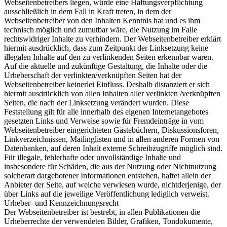
Webseitenbetreibers liegen, würde eine Haftungsverpflichtung
ausschließlich in dem Fall in Kraft treten, in dem der
Webseitenbetreiber von den Inhalten Kenntnis hat und es ihm
technisch möglich und zumutbar wäre, die Nutzung im Falle
rechtswidriger Inhalte zu verhindern. Der Webseitenbetreiber erklärt
hiermit ausdrücklich, dass zum Zeitpunkt der Linksetzung keine
illegalen Inhalte auf den zu verlinkenden Seiten erkennbar waren.
Auf die aktuelle und zukünftige Gestaltung, die Inhalte oder die
Urheberschaft der verlinkten/verknüpften Seiten hat der
Webseitenbetreiber keinerlei Einfluss. Deshalb distanziert er sich
hiermit ausdrücklich von allen Inhalten aller verlinkten /verknüpften
Seiten, die nach der Linksetzung verändert wurden. Diese
Feststellung gilt für alle innerhalb des eigenen Internetangebotes
gesetzten Links und Verweise sowie für Fremdeinträge in vom
Webseitenbetreiber eingerichteten Gästebüchern, Diskussionsforen,
Linkverzeichnissen, Mailinglisten und in allen anderen Formen von
Datenbanken, auf deren Inhalt externe Schreibzugriffe möglich sind.
Für illegale, fehlerhafte oder unvollständige Inhalte und
insbesondere für Schäden, die aus der Nutzung oder Nichtnutzung
solcherart dargebotener Informationen entstehen, haftet allein der
Anbieter der Seite, auf welche verwiesen wurde, nichtderjenige, der
über Links auf die jeweilige Veröffentlichung lediglich verweist.
Urheber- und Kennzeichnungsrecht
Der Webseitenbetreiber ist bestrebt, in allen Publikationen die
Urheberrechte der verwendeten Bilder, Grafiken, Tondokumente,