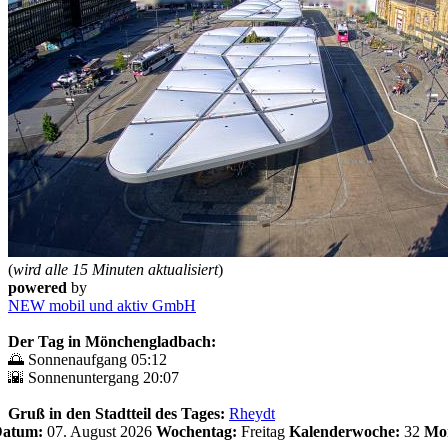
(
wird alle 15 Minuten aktualisiert
)
powered
by
NEW mobil und aktiv GmbH
Der Tag in Mönchengladbach:
🌅 Sonnenaufgang 05:12
🌇 Sonnenuntergang 20:07
Gruß in den Stadtteil des Tages:
Rheydt
 Datum:
07. August 2026
Wochentag:
Freitag
Kalenderwoche:
32
Mo