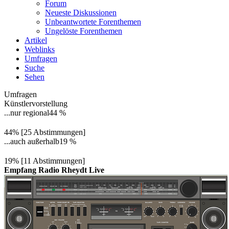
Forum
Neueste Diskussionen
Unbeantwortete Forenthemen
Ungelöste Forenthemen
Artikel
Weblinks
Umfragen
Suche
Sehen
Umfragen
Künstlervorstellung
...nur regional
44 %
44% [25 Abstimmungen]
...auch außerhalb
19 %
19% [11 Abstimmungen]
Empfang Radio Rheydt Live