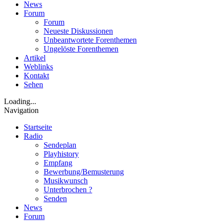
News
Forum
Forum
Neueste Diskussionen
Unbeantwortete Forenthemen
Ungelöste Forenthemen
Artikel
Weblinks
Kontakt
Sehen
Loading...
Navigation
Startseite
Radio
Sendeplan
Playhistory
Empfang
Bewerbung/Bemusterung
Musikwunsch
Unterbrochen ?
Senden
News
Forum