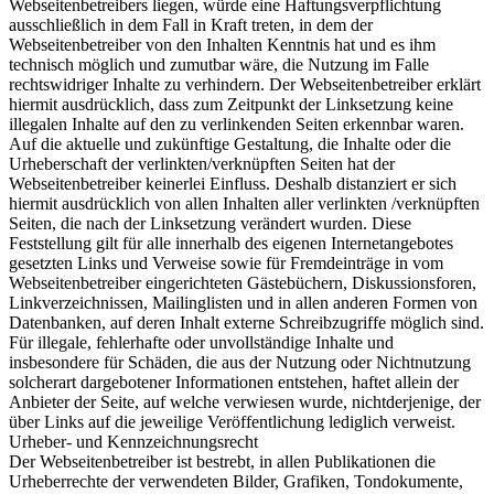
Webseitenbetreibers liegen, würde eine Haftungsverpflichtung
ausschließlich in dem Fall in Kraft treten, in dem der
Webseitenbetreiber von den Inhalten Kenntnis hat und es ihm
technisch möglich und zumutbar wäre, die Nutzung im Falle
rechtswidriger Inhalte zu verhindern. Der Webseitenbetreiber erklärt
hiermit ausdrücklich, dass zum Zeitpunkt der Linksetzung keine
illegalen Inhalte auf den zu verlinkenden Seiten erkennbar waren.
Auf die aktuelle und zukünftige Gestaltung, die Inhalte oder die
Urheberschaft der verlinkten/verknüpften Seiten hat der
Webseitenbetreiber keinerlei Einfluss. Deshalb distanziert er sich
hiermit ausdrücklich von allen Inhalten aller verlinkten /verknüpften
Seiten, die nach der Linksetzung verändert wurden. Diese
Feststellung gilt für alle innerhalb des eigenen Internetangebotes
gesetzten Links und Verweise sowie für Fremdeinträge in vom
Webseitenbetreiber eingerichteten Gästebüchern, Diskussionsforen,
Linkverzeichnissen, Mailinglisten und in allen anderen Formen von
Datenbanken, auf deren Inhalt externe Schreibzugriffe möglich sind.
Für illegale, fehlerhafte oder unvollständige Inhalte und
insbesondere für Schäden, die aus der Nutzung oder Nichtnutzung
solcherart dargebotener Informationen entstehen, haftet allein der
Anbieter der Seite, auf welche verwiesen wurde, nichtderjenige, der
über Links auf die jeweilige Veröffentlichung lediglich verweist.
Urheber- und Kennzeichnungsrecht
Der Webseitenbetreiber ist bestrebt, in allen Publikationen die
Urheberrechte der verwendeten Bilder, Grafiken, Tondokumente,