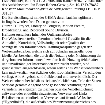
Lizenzinhaber) ist: LAUT AG Vorstand: Rainer Henze Vorsitzender
des Aufsichtsrates: Jan Bauer Robert-Gerwig-Str. 10-12 D-78467
Konstanz Mail: redaktion@laut.de Amtsgericht Freiburg i.B. HRB
381837
Die Bereitstellung ist mit der GEMA durch laut.fm legitimiert,
in Jingels werden freie Daten genutzt von:
Citizen DJ Project, Library of Congress, Motion Picture,
Broadcasting, and Recorded Sound Division.
Haftungsausschluss Inhalt des Onlineangebotes
Der Webseitenbetreiber übernimmt keinerlei Gewähr für die
Aktualität, Korrektheit, Vollständigkeit oder Qualität der
bereitgestellten Informationen. Haftungsansprüche gegen den
Webseitenbetreiber, welche sich auf Schäden materieller oder
ideeller Art beziehen, die durch die Nutzung oder Nichtnutzung der
dargebotenen Informationen bzw. durch die Nutzung fehlerhafter
und unvollständiger Informationen verursacht wurden, sind
grundsätzlich ausgeschlossen, sofern seitens des Webseitenbetreibers
kein nachweislich vorsätzliches oder grob fahrlässiges Verschulden
vorliegt. Alle Angebote sind freibleibend und unverbindlich. Der
Webseitenbetreiber behält es sich ausdrücklich vor, Teile der Seiten
oder das gesamte Angebot ohne gesonderte Ankündigung zu
verändern, zu ergänzen, zu löschen oder die Veröffentlichung
zeitweise oder endgültig einzustellen. Verweise und Links
Bei direkten oder indirekten Verweisen auf fremde Webseiten
(“Hyperlinks”), die außerhalb des Verantwortungsbereiches des