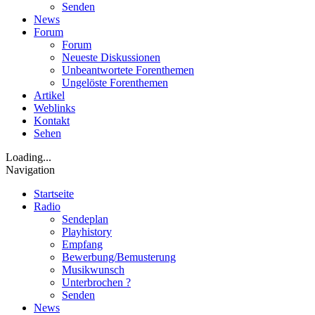
Senden
News
Forum
Forum
Neueste Diskussionen
Unbeantwortete Forenthemen
Ungelöste Forenthemen
Artikel
Weblinks
Kontakt
Sehen
Loading...
Navigation
Startseite
Radio
Sendeplan
Playhistory
Empfang
Bewerbung/Bemusterung
Musikwunsch
Unterbrochen ?
Senden
News