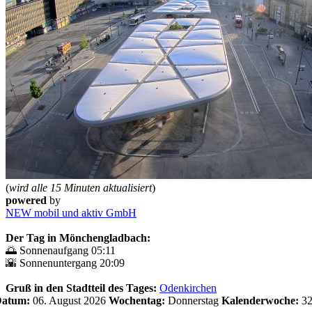
(
wird alle 15 Minuten aktualisiert
)
powered
by
NEW mobil und aktiv GmbH
Der Tag in Mönchengladbach:
🌅 Sonnenaufgang 05:11
🌇 Sonnenuntergang 20:09
Gruß in den Stadtteil des Tages:
Odenkirchen
 Datum:
06. August 2026
Wochentag:
Donnerstag
Kalenderwoche:
3