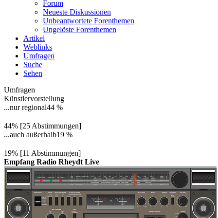
Forum
Neueste Diskussionen
Unbeantwortete Forenthemen
Ungelöste Forenthemen
Artikel
Weblinks
Umfragen
Suche
Sehen
Umfragen
Künstlervorstellung
...nur regional
44 %
44% [25 Abstimmungen]
...auch außerhalb
19 %
19% [11 Abstimmungen]
Empfang Radio Rheydt Live