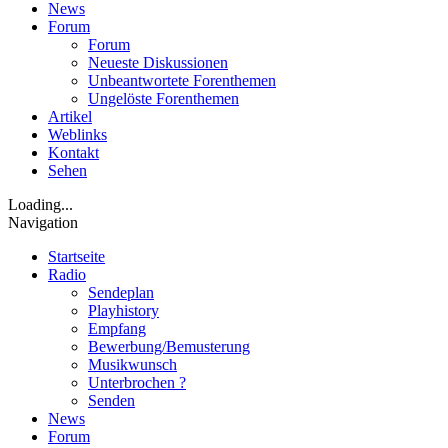
News
Forum
Forum
Neueste Diskussionen
Unbeantwortete Forenthemen
Ungelöste Forenthemen
Artikel
Weblinks
Kontakt
Sehen
Loading...
Navigation
Startseite
Radio
Sendeplan
Playhistory
Empfang
Bewerbung/Bemusterung
Musikwunsch
Unterbrochen ?
Senden
News
Forum