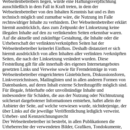
Webseitenbetreibers liegen, würde eine Haftungsverpflichtung
ausschließlich in dem Fall in Kraft treten, in dem der
Webseitenbetreiber von den Inhalten Kenntnis hat und es ihm
technisch möglich und zumutbar wäre, die Nutzung im Falle
rechtswidriger Inhalte zu verhindern. Der Webseitenbetreiber erklärt
hiermit ausdrücklich, dass zum Zeitpunkt der Linksetzung keine
illegalen Inhalte auf den zu verlinkenden Seiten erkennbar waren.
Auf die aktuelle und zukünftige Gestaltung, die Inhalte oder die
Urheberschaft der verlinkten/verknüpften Seiten hat der
Webseitenbetreiber keinerlei Einfluss. Deshalb distanziert er sich
hiermit ausdrücklich von allen Inhalten aller verlinkten /verknüpften
Seiten, die nach der Linksetzung verändert wurden. Diese
Feststellung gilt für alle innerhalb des eigenen Internetangebotes
gesetzten Links und Verweise sowie für Fremdeinträge in vom
Webseitenbetreiber eingerichteten Gästebüchern, Diskussionsforen,
Linkverzeichnissen, Mailinglisten und in allen anderen Formen von
Datenbanken, auf deren Inhalt externe Schreibzugriffe möglich sind.
Für illegale, fehlerhafte oder unvollständige Inhalte und
insbesondere für Schäden, die aus der Nutzung oder Nichtnutzung
solcherart dargebotener Informationen entstehen, haftet allein der
Anbieter der Seite, auf welche verwiesen wurde, nichtderjenige, der
über Links auf die jeweilige Veröffentlichung lediglich verweist.
Urheber- und Kennzeichnungsrecht
Der Webseitenbetreiber ist bestrebt, in allen Publikationen die
Urheberrechte der verwendeten Bilder, Grafiken, Tondokumente,