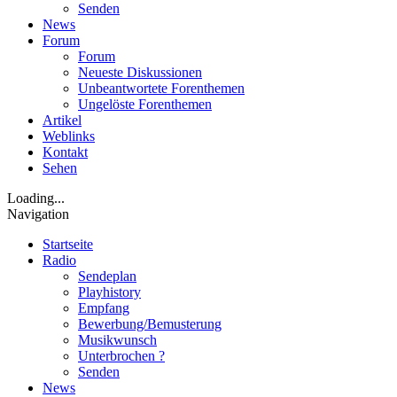
Senden
News
Forum
Forum
Neueste Diskussionen
Unbeantwortete Forenthemen
Ungelöste Forenthemen
Artikel
Weblinks
Kontakt
Sehen
Loading...
Navigation
Startseite
Radio
Sendeplan
Playhistory
Empfang
Bewerbung/Bemusterung
Musikwunsch
Unterbrochen ?
Senden
News