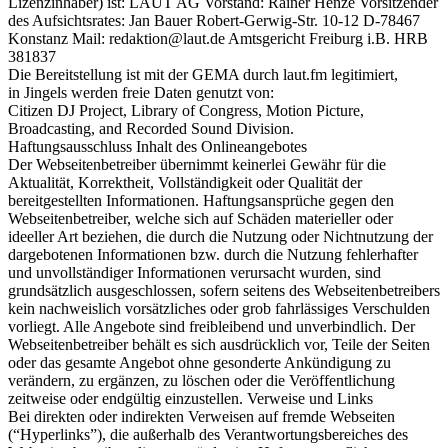
Lizenzinhaber) ist: LAUT AG Vorstand: Rainer Henze Vorsitzender
des Aufsichtsrates: Jan Bauer Robert-Gerwig-Str. 10-12 D-78467
Konstanz Mail: redaktion@laut.de Amtsgericht Freiburg i.B. HRB
381837
Die Bereitstellung ist mit der GEMA durch laut.fm legitimiert,
in Jingels werden freie Daten genutzt von:
Citizen DJ Project, Library of Congress, Motion Picture,
Broadcasting, and Recorded Sound Division.
Haftungsausschluss Inhalt des Onlineangebotes
Der Webseitenbetreiber übernimmt keinerlei Gewähr für die
Aktualität, Korrektheit, Vollständigkeit oder Qualität der
bereitgestellten Informationen. Haftungsansprüche gegen den
Webseitenbetreiber, welche sich auf Schäden materieller oder
ideeller Art beziehen, die durch die Nutzung oder Nichtnutzung der
dargebotenen Informationen bzw. durch die Nutzung fehlerhafter
und unvollständiger Informationen verursacht wurden, sind
grundsätzlich ausgeschlossen, sofern seitens des Webseitenbetreibers
kein nachweislich vorsätzliches oder grob fahrlässiges Verschulden
vorliegt. Alle Angebote sind freibleibend und unverbindlich. Der
Webseitenbetreiber behält es sich ausdrücklich vor, Teile der Seiten
oder das gesamte Angebot ohne gesonderte Ankündigung zu
verändern, zu ergänzen, zu löschen oder die Veröffentlichung
zeitweise oder endgültig einzustellen. Verweise und Links
Bei direkten oder indirekten Verweisen auf fremde Webseiten
(“Hyperlinks”), die außerhalb des Verantwortungsbereiches des