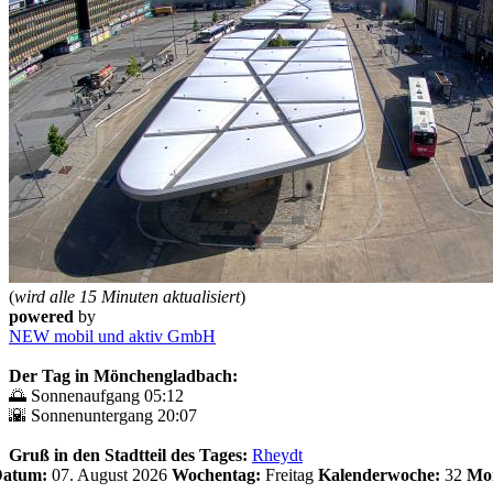
(
wird alle 15 Minuten aktualisiert
)
powered
by
NEW mobil und aktiv GmbH
Der Tag in Mönchengladbach:
🌅 Sonnenaufgang 05:12
🌇 Sonnenuntergang 20:07
Gruß in den Stadtteil des Tages:
Rheydt
 Datum:
07. August 2026
Wochentag:
Freitag
Kalenderwoche:
32
Mo