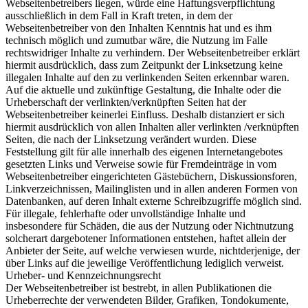
Webseitenbetreibers liegen, würde eine Haftungsverpflichtung
ausschließlich in dem Fall in Kraft treten, in dem der
Webseitenbetreiber von den Inhalten Kenntnis hat und es ihm
technisch möglich und zumutbar wäre, die Nutzung im Falle
rechtswidriger Inhalte zu verhindern. Der Webseitenbetreiber erklärt
hiermit ausdrücklich, dass zum Zeitpunkt der Linksetzung keine
illegalen Inhalte auf den zu verlinkenden Seiten erkennbar waren.
Auf die aktuelle und zukünftige Gestaltung, die Inhalte oder die
Urheberschaft der verlinkten/verknüpften Seiten hat der
Webseitenbetreiber keinerlei Einfluss. Deshalb distanziert er sich
hiermit ausdrücklich von allen Inhalten aller verlinkten /verknüpften
Seiten, die nach der Linksetzung verändert wurden. Diese
Feststellung gilt für alle innerhalb des eigenen Internetangebotes
gesetzten Links und Verweise sowie für Fremdeinträge in vom
Webseitenbetreiber eingerichteten Gästebüchern, Diskussionsforen,
Linkverzeichnissen, Mailinglisten und in allen anderen Formen von
Datenbanken, auf deren Inhalt externe Schreibzugriffe möglich sind.
Für illegale, fehlerhafte oder unvollständige Inhalte und
insbesondere für Schäden, die aus der Nutzung oder Nichtnutzung
solcherart dargebotener Informationen entstehen, haftet allein der
Anbieter der Seite, auf welche verwiesen wurde, nichtderjenige, der
über Links auf die jeweilige Veröffentlichung lediglich verweist.
Urheber- und Kennzeichnungsrecht
Der Webseitenbetreiber ist bestrebt, in allen Publikationen die
Urheberrechte der verwendeten Bilder, Grafiken, Tondokumente,