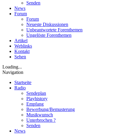
Senden
News
Forum
Forum
Neueste Diskussionen
Unbeantwortete Forenthemen
Ungelöste Forenthemen
Artikel
Weblinks
Kontakt
Sehen
Loading...
Navigation
Startseite
Radio
Sendeplan
Playhistory
Empfang
Bewerbung/Bemusterung
Musikwunsch
Unterbrochen ?
Senden
News