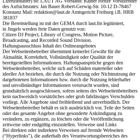
Lizenzinhaber) ist: LAUT AG Vorstand: Rainer Henze Vorsitzender
des Aufsichtsrates: Jan Bauer Robert-Gerwig-Str. 10-12 D-78467
Konstanz Mail: redaktion@laut.de Amtsgericht Freiburg i.B. HRB
381837
Die Bereitstellung ist mit der GEMA durch laut.fm legitimiert,
in Jingels werden freie Daten genutzt von:
Citizen DJ Project, Library of Congress, Motion Picture,
Broadcasting, and Recorded Sound Division.
Haftungsausschluss Inhalt des Onlineangebotes
Der Webseitenbetreiber übernimmt keinerlei Gewähr für die
Aktualität, Korrektheit, Vollständigkeit oder Qualität der
bereitgestellten Informationen. Haftungsansprüche gegen den
Webseitenbetreiber, welche sich auf Schäden materieller oder
ideeller Art beziehen, die durch die Nutzung oder Nichtnutzung der
dargebotenen Informationen bzw. durch die Nutzung fehlerhafter
und unvollständiger Informationen verursacht wurden, sind
grundsätzlich ausgeschlossen, sofern seitens des Webseitenbetreibers
kein nachweislich vorsätzliches oder grob fahrlässiges Verschulden
vorliegt. Alle Angebote sind freibleibend und unverbindlich. Der
Webseitenbetreiber behält es sich ausdrücklich vor, Teile der Seiten
oder das gesamte Angebot ohne gesonderte Ankündigung zu
verändern, zu ergänzen, zu löschen oder die Veröffentlichung
zeitweise oder endgültig einzustellen. Verweise und Links
Bei direkten oder indirekten Verweisen auf fremde Webseiten
(“Hyperlinks”), die außerhalb des Verantwortungsbereiches des