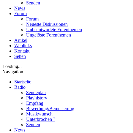
Senden
News
Forum
Forum
Neueste Diskussionen
Unbeantwortete Forenthemen
Ungelöste Forenthemen
Artikel
Weblinks
Kontakt
Sehen
Loading...
Navigation
Startseite
Radio
Sendeplan
Playhistory
Empfang
Bewerbung/Bemusterung
Musikwunsch
Unterbrochen ?
Senden
News