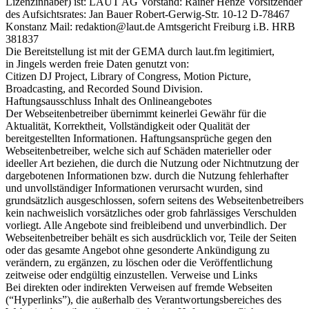
Lizenzinhaber) ist: LAUT AG Vorstand: Rainer Henze Vorsitzender
des Aufsichtsrates: Jan Bauer Robert-Gerwig-Str. 10-12 D-78467
Konstanz Mail: redaktion@laut.de Amtsgericht Freiburg i.B. HRB
381837
Die Bereitstellung ist mit der GEMA durch laut.fm legitimiert,
in Jingels werden freie Daten genutzt von:
Citizen DJ Project, Library of Congress, Motion Picture,
Broadcasting, and Recorded Sound Division.
Haftungsausschluss Inhalt des Onlineangebotes
Der Webseitenbetreiber übernimmt keinerlei Gewähr für die
Aktualität, Korrektheit, Vollständigkeit oder Qualität der
bereitgestellten Informationen. Haftungsansprüche gegen den
Webseitenbetreiber, welche sich auf Schäden materieller oder
ideeller Art beziehen, die durch die Nutzung oder Nichtnutzung der
dargebotenen Informationen bzw. durch die Nutzung fehlerhafter
und unvollständiger Informationen verursacht wurden, sind
grundsätzlich ausgeschlossen, sofern seitens des Webseitenbetreibers
kein nachweislich vorsätzliches oder grob fahrlässiges Verschulden
vorliegt. Alle Angebote sind freibleibend und unverbindlich. Der
Webseitenbetreiber behält es sich ausdrücklich vor, Teile der Seiten
oder das gesamte Angebot ohne gesonderte Ankündigung zu
verändern, zu ergänzen, zu löschen oder die Veröffentlichung
zeitweise oder endgültig einzustellen. Verweise und Links
Bei direkten oder indirekten Verweisen auf fremde Webseiten
(“Hyperlinks”), die außerhalb des Verantwortungsbereiches des