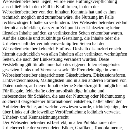
Webseitenbetreibers liegen, würde eine Haftungsverpflichtung
ausschließlich in dem Fall in Kraft treten, in dem der
Webseitenbetreiber von den Inhalten Kenntnis hat und es ihm
technisch möglich und zumutbar wäre, die Nutzung im Falle
rechtswidriger Inhalte zu verhindern. Der Webseitenbetreiber erklärt
hiermit ausdrücklich, dass zum Zeitpunkt der Linksetzung keine
illegalen Inhalte auf den zu verlinkenden Seiten erkennbar waren.
Auf die aktuelle und zukünftige Gestaltung, die Inhalte oder die
Urheberschaft der verlinkten/verknüpften Seiten hat der
Webseitenbetreiber keinerlei Einfluss. Deshalb distanziert er sich
hiermit ausdrücklich von allen Inhalten aller verlinkten /verknüpften
Seiten, die nach der Linksetzung verändert wurden. Diese
Feststellung gilt für alle innerhalb des eigenen Internetangebotes
gesetzten Links und Verweise sowie für Fremdeinträge in vom
Webseitenbetreiber eingerichteten Gästebüchern, Diskussionsforen,
Linkverzeichnissen, Mailinglisten und in allen anderen Formen von
Datenbanken, auf deren Inhalt externe Schreibzugriffe möglich sind.
Für illegale, fehlerhafte oder unvollständige Inhalte und
insbesondere für Schäden, die aus der Nutzung oder Nichtnutzung
solcherart dargebotener Informationen entstehen, haftet allein der
Anbieter der Seite, auf welche verwiesen wurde, nichtderjenige, der
über Links auf die jeweilige Veröffentlichung lediglich verweist.
Urheber- und Kennzeichnungsrecht
Der Webseitenbetreiber ist bestrebt, in allen Publikationen die
Urheberrechte der verwendeten Bilder, Grafiken, Tondokumente,