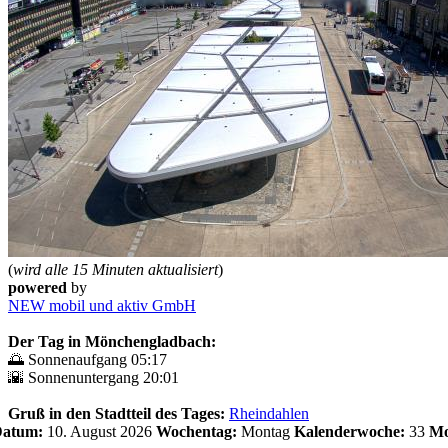
(
wird alle 15 Minuten aktualisiert
)
powered
by
NEW mobil und aktiv GmbH
Der Tag in Mönchengladbach:
🌅 Sonnenaufgang 05:17
🌇 Sonnenuntergang 20:01
Gruß in den Stadtteil des Tages:
Rheindahlen
 Datum:
10. August 2026
Wochentag:
Montag
Kalenderwoche:
33
Mo