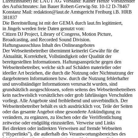
Lizenzinhaber) ist: LAUT AG Vorstand: Rainer Henze Vorsitzender
des Aufsichtsrates: Jan Bauer Robert-Gerwig-Str. 10-12 D-78467
Konstanz Mail: redaktion@laut.de Amtsgericht Freiburg i.B. HRB
381837
Die Bereitstellung ist mit der GEMA durch laut.fm legitimiert,
in Jingels werden freie Daten genutzt von:
Citizen DJ Project, Library of Congress, Motion Picture,
Broadcasting, and Recorded Sound Division.
Haftungsausschluss Inhalt des Onlineangebotes
Der Webseitenbetreiber übernimmt keinerlei Gewähr für die
Aktualität, Korrektheit, Vollständigkeit oder Qualität der
bereitgestellten Informationen. Haftungsansprüche gegen den
Webseitenbetreiber, welche sich auf Schäden materieller oder
ideeller Art beziehen, die durch die Nutzung oder Nichtnutzung der
dargebotenen Informationen bzw. durch die Nutzung fehlerhafter
und unvollständiger Informationen verursacht wurden, sind
grundsätzlich ausgeschlossen, sofern seitens des Webseitenbetreibers
kein nachweislich vorsätzliches oder grob fahrlässiges Verschulden
vorliegt. Alle Angebote sind freibleibend und unverbindlich. Der
Webseitenbetreiber behält es sich ausdrücklich vor, Teile der Seiten
oder das gesamte Angebot ohne gesonderte Ankündigung zu
verändern, zu ergänzen, zu löschen oder die Veröffentlichung
zeitweise oder endgültig einzustellen. Verweise und Links
Bei direkten oder indirekten Verweisen auf fremde Webseiten
(“Hyperlinks”), die außerhalb des Verantwortungsbereiches des