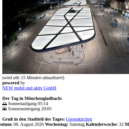
(
wird alle 15 Minuten aktualisiert
)
powered
by
NEW mobil und aktiv GmbH
Der Tag in Mönchengladbach:
🌅 Sonnenaufgang 05:14
🌇 Sonnenuntergang 20:05
Gruß in den Stadtteil des Tages:
Giesenkirchen
 Datum:
08. August 2026
Wochentag:
Samstag
Kalenderwoche:
32
M