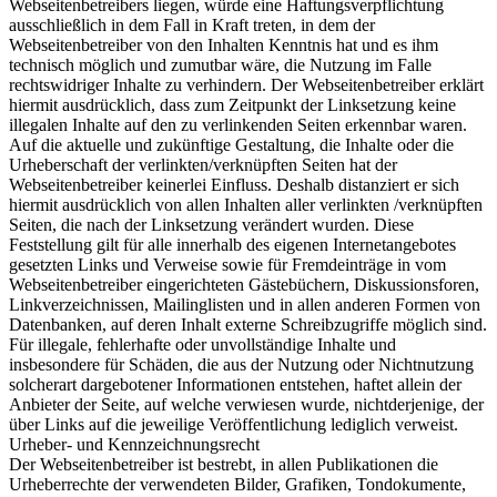
Webseitenbetreibers liegen, würde eine Haftungsverpflichtung
ausschließlich in dem Fall in Kraft treten, in dem der
Webseitenbetreiber von den Inhalten Kenntnis hat und es ihm
technisch möglich und zumutbar wäre, die Nutzung im Falle
rechtswidriger Inhalte zu verhindern. Der Webseitenbetreiber erklärt
hiermit ausdrücklich, dass zum Zeitpunkt der Linksetzung keine
illegalen Inhalte auf den zu verlinkenden Seiten erkennbar waren.
Auf die aktuelle und zukünftige Gestaltung, die Inhalte oder die
Urheberschaft der verlinkten/verknüpften Seiten hat der
Webseitenbetreiber keinerlei Einfluss. Deshalb distanziert er sich
hiermit ausdrücklich von allen Inhalten aller verlinkten /verknüpften
Seiten, die nach der Linksetzung verändert wurden. Diese
Feststellung gilt für alle innerhalb des eigenen Internetangebotes
gesetzten Links und Verweise sowie für Fremdeinträge in vom
Webseitenbetreiber eingerichteten Gästebüchern, Diskussionsforen,
Linkverzeichnissen, Mailinglisten und in allen anderen Formen von
Datenbanken, auf deren Inhalt externe Schreibzugriffe möglich sind.
Für illegale, fehlerhafte oder unvollständige Inhalte und
insbesondere für Schäden, die aus der Nutzung oder Nichtnutzung
solcherart dargebotener Informationen entstehen, haftet allein der
Anbieter der Seite, auf welche verwiesen wurde, nichtderjenige, der
über Links auf die jeweilige Veröffentlichung lediglich verweist.
Urheber- und Kennzeichnungsrecht
Der Webseitenbetreiber ist bestrebt, in allen Publikationen die
Urheberrechte der verwendeten Bilder, Grafiken, Tondokumente,