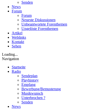
Senden
News
Forum
Forum
Neueste Diskussionen
Unbeantwortete Forenthemen
Ungelöste Forenthemen
Artikel
Weblinks
Kontakt
Sehen
Loading...
Navigation
Startseite
Radio
Sendeplan
Playhistory
Empfang
Bewerbung/Bemusterung
Musikwunsch
Unterbrochen ?
Senden
News