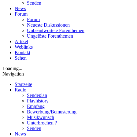
Senden
News
Forum
Forum
Neueste Diskussionen
Unbeantwortete Forenthemen
Ungelöste Forenthemen
Artikel
Weblinks
Kontakt
Sehen
Loading...
Navigation
Startseite
Radio
Sendeplan
Playhistory
Empfang
Bewerbung/Bemusterung
Musikwunsch
Unterbrochen ?
Senden
News