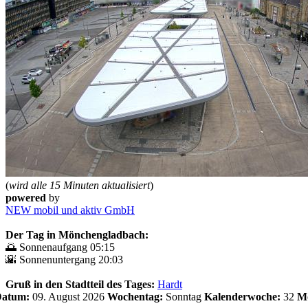
(
wird alle 15 Minuten aktualisiert
)
powered
by
NEW mobil und aktiv GmbH
Der Tag in Mönchengladbach:
🌅 Sonnenaufgang 05:15
🌇 Sonnenuntergang 20:03
Gruß in den Stadtteil des Tages:
Hardt
 Datum:
09. August 2026
Wochentag:
Sonntag
Kalenderwoche:
32
Mo