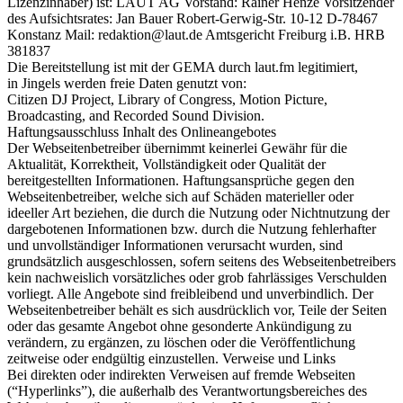
Lizenzinhaber) ist: LAUT AG Vorstand: Rainer Henze Vorsitzender
des Aufsichtsrates: Jan Bauer Robert-Gerwig-Str. 10-12 D-78467
Konstanz Mail: redaktion@laut.de Amtsgericht Freiburg i.B. HRB
381837
Die Bereitstellung ist mit der GEMA durch laut.fm legitimiert,
in Jingels werden freie Daten genutzt von:
Citizen DJ Project, Library of Congress, Motion Picture,
Broadcasting, and Recorded Sound Division.
Haftungsausschluss Inhalt des Onlineangebotes
Der Webseitenbetreiber übernimmt keinerlei Gewähr für die
Aktualität, Korrektheit, Vollständigkeit oder Qualität der
bereitgestellten Informationen. Haftungsansprüche gegen den
Webseitenbetreiber, welche sich auf Schäden materieller oder
ideeller Art beziehen, die durch die Nutzung oder Nichtnutzung der
dargebotenen Informationen bzw. durch die Nutzung fehlerhafter
und unvollständiger Informationen verursacht wurden, sind
grundsätzlich ausgeschlossen, sofern seitens des Webseitenbetreibers
kein nachweislich vorsätzliches oder grob fahrlässiges Verschulden
vorliegt. Alle Angebote sind freibleibend und unverbindlich. Der
Webseitenbetreiber behält es sich ausdrücklich vor, Teile der Seiten
oder das gesamte Angebot ohne gesonderte Ankündigung zu
verändern, zu ergänzen, zu löschen oder die Veröffentlichung
zeitweise oder endgültig einzustellen. Verweise und Links
Bei direkten oder indirekten Verweisen auf fremde Webseiten
(“Hyperlinks”), die außerhalb des Verantwortungsbereiches des