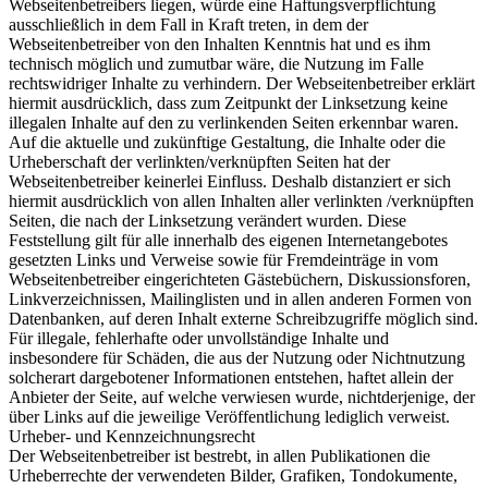
Webseitenbetreibers liegen, würde eine Haftungsverpflichtung
ausschließlich in dem Fall in Kraft treten, in dem der
Webseitenbetreiber von den Inhalten Kenntnis hat und es ihm
technisch möglich und zumutbar wäre, die Nutzung im Falle
rechtswidriger Inhalte zu verhindern. Der Webseitenbetreiber erklärt
hiermit ausdrücklich, dass zum Zeitpunkt der Linksetzung keine
illegalen Inhalte auf den zu verlinkenden Seiten erkennbar waren.
Auf die aktuelle und zukünftige Gestaltung, die Inhalte oder die
Urheberschaft der verlinkten/verknüpften Seiten hat der
Webseitenbetreiber keinerlei Einfluss. Deshalb distanziert er sich
hiermit ausdrücklich von allen Inhalten aller verlinkten /verknüpften
Seiten, die nach der Linksetzung verändert wurden. Diese
Feststellung gilt für alle innerhalb des eigenen Internetangebotes
gesetzten Links und Verweise sowie für Fremdeinträge in vom
Webseitenbetreiber eingerichteten Gästebüchern, Diskussionsforen,
Linkverzeichnissen, Mailinglisten und in allen anderen Formen von
Datenbanken, auf deren Inhalt externe Schreibzugriffe möglich sind.
Für illegale, fehlerhafte oder unvollständige Inhalte und
insbesondere für Schäden, die aus der Nutzung oder Nichtnutzung
solcherart dargebotener Informationen entstehen, haftet allein der
Anbieter der Seite, auf welche verwiesen wurde, nichtderjenige, der
über Links auf die jeweilige Veröffentlichung lediglich verweist.
Urheber- und Kennzeichnungsrecht
Der Webseitenbetreiber ist bestrebt, in allen Publikationen die
Urheberrechte der verwendeten Bilder, Grafiken, Tondokumente,