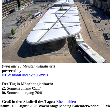
(
wird alle 15 Minuten aktualisiert
)
powered
by
NEW mobil und aktiv GmbH
Der Tag in Mönchengladbach:
🌅 Sonnenaufgang 05:17
🌇 Sonnenuntergang 20:01
Gruß in den Stadtteil des Tages:
Rheindahlen
 Datum:
10. August 2026
Wochentag:
Montag
Kalenderwoche:
33
Mo