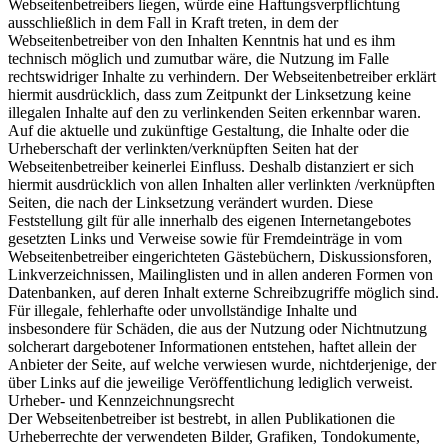
Webseitenbetreibers liegen, würde eine Haftungsverpflichtung
ausschließlich in dem Fall in Kraft treten, in dem der
Webseitenbetreiber von den Inhalten Kenntnis hat und es ihm
technisch möglich und zumutbar wäre, die Nutzung im Falle
rechtswidriger Inhalte zu verhindern. Der Webseitenbetreiber erklärt
hiermit ausdrücklich, dass zum Zeitpunkt der Linksetzung keine
illegalen Inhalte auf den zu verlinkenden Seiten erkennbar waren.
Auf die aktuelle und zukünftige Gestaltung, die Inhalte oder die
Urheberschaft der verlinkten/verknüpften Seiten hat der
Webseitenbetreiber keinerlei Einfluss. Deshalb distanziert er sich
hiermit ausdrücklich von allen Inhalten aller verlinkten /verknüpften
Seiten, die nach der Linksetzung verändert wurden. Diese
Feststellung gilt für alle innerhalb des eigenen Internetangebotes
gesetzten Links und Verweise sowie für Fremdeinträge in vom
Webseitenbetreiber eingerichteten Gästebüchern, Diskussionsforen,
Linkverzeichnissen, Mailinglisten und in allen anderen Formen von
Datenbanken, auf deren Inhalt externe Schreibzugriffe möglich sind.
Für illegale, fehlerhafte oder unvollständige Inhalte und
insbesondere für Schäden, die aus der Nutzung oder Nichtnutzung
solcherart dargebotener Informationen entstehen, haftet allein der
Anbieter der Seite, auf welche verwiesen wurde, nichtderjenige, der
über Links auf die jeweilige Veröffentlichung lediglich verweist.
Urheber- und Kennzeichnungsrecht
Der Webseitenbetreiber ist bestrebt, in allen Publikationen die
Urheberrechte der verwendeten Bilder, Grafiken, Tondokumente,