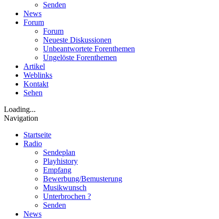
Senden
News
Forum
Forum
Neueste Diskussionen
Unbeantwortete Forenthemen
Ungelöste Forenthemen
Artikel
Weblinks
Kontakt
Sehen
Loading...
Navigation
Startseite
Radio
Sendeplan
Playhistory
Empfang
Bewerbung/Bemusterung
Musikwunsch
Unterbrochen ?
Senden
News