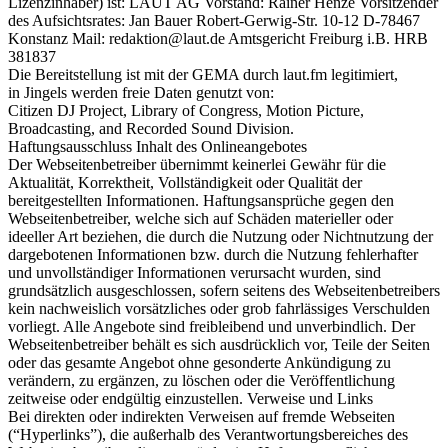
Lizenzinhaber) ist: LAUT AG Vorstand: Rainer Henze Vorsitzender
des Aufsichtsrates: Jan Bauer Robert-Gerwig-Str. 10-12 D-78467
Konstanz Mail: redaktion@laut.de Amtsgericht Freiburg i.B. HRB
381837
Die Bereitstellung ist mit der GEMA durch laut.fm legitimiert,
in Jingels werden freie Daten genutzt von:
Citizen DJ Project, Library of Congress, Motion Picture,
Broadcasting, and Recorded Sound Division.
Haftungsausschluss Inhalt des Onlineangebotes
Der Webseitenbetreiber übernimmt keinerlei Gewähr für die
Aktualität, Korrektheit, Vollständigkeit oder Qualität der
bereitgestellten Informationen. Haftungsansprüche gegen den
Webseitenbetreiber, welche sich auf Schäden materieller oder
ideeller Art beziehen, die durch die Nutzung oder Nichtnutzung der
dargebotenen Informationen bzw. durch die Nutzung fehlerhafter
und unvollständiger Informationen verursacht wurden, sind
grundsätzlich ausgeschlossen, sofern seitens des Webseitenbetreibers
kein nachweislich vorsätzliches oder grob fahrlässiges Verschulden
vorliegt. Alle Angebote sind freibleibend und unverbindlich. Der
Webseitenbetreiber behält es sich ausdrücklich vor, Teile der Seiten
oder das gesamte Angebot ohne gesonderte Ankündigung zu
verändern, zu ergänzen, zu löschen oder die Veröffentlichung
zeitweise oder endgültig einzustellen. Verweise und Links
Bei direkten oder indirekten Verweisen auf fremde Webseiten
(“Hyperlinks”), die außerhalb des Verantwortungsbereiches des