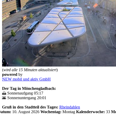
(
wird alle 15 Minuten aktualisiert
)
powered
by
NEW mobil und aktiv GmbH
Der Tag in Mönchengladbach:
🌅 Sonnenaufgang 05:17
🌇 Sonnenuntergang 20:01
Gruß in den Stadtteil des Tages:
Rheindahlen
 Datum:
10. August 2026
Wochentag:
Montag
Kalenderwoche:
33
Mo