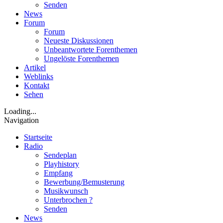
Senden
News
Forum
Forum
Neueste Diskussionen
Unbeantwortete Forenthemen
Ungelöste Forenthemen
Artikel
Weblinks
Kontakt
Sehen
Loading...
Navigation
Startseite
Radio
Sendeplan
Playhistory
Empfang
Bewerbung/Bemusterung
Musikwunsch
Unterbrochen ?
Senden
News