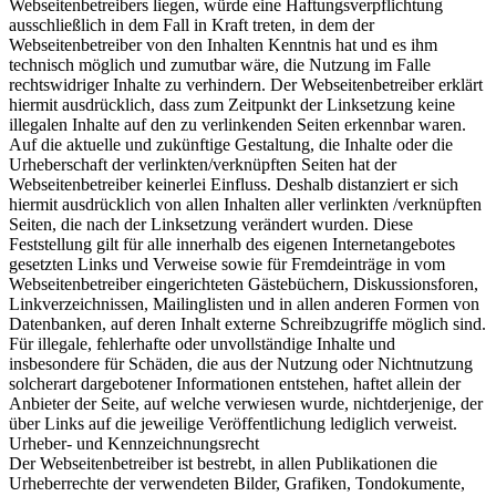
Webseitenbetreibers liegen, würde eine Haftungsverpflichtung
ausschließlich in dem Fall in Kraft treten, in dem der
Webseitenbetreiber von den Inhalten Kenntnis hat und es ihm
technisch möglich und zumutbar wäre, die Nutzung im Falle
rechtswidriger Inhalte zu verhindern. Der Webseitenbetreiber erklärt
hiermit ausdrücklich, dass zum Zeitpunkt der Linksetzung keine
illegalen Inhalte auf den zu verlinkenden Seiten erkennbar waren.
Auf die aktuelle und zukünftige Gestaltung, die Inhalte oder die
Urheberschaft der verlinkten/verknüpften Seiten hat der
Webseitenbetreiber keinerlei Einfluss. Deshalb distanziert er sich
hiermit ausdrücklich von allen Inhalten aller verlinkten /verknüpften
Seiten, die nach der Linksetzung verändert wurden. Diese
Feststellung gilt für alle innerhalb des eigenen Internetangebotes
gesetzten Links und Verweise sowie für Fremdeinträge in vom
Webseitenbetreiber eingerichteten Gästebüchern, Diskussionsforen,
Linkverzeichnissen, Mailinglisten und in allen anderen Formen von
Datenbanken, auf deren Inhalt externe Schreibzugriffe möglich sind.
Für illegale, fehlerhafte oder unvollständige Inhalte und
insbesondere für Schäden, die aus der Nutzung oder Nichtnutzung
solcherart dargebotener Informationen entstehen, haftet allein der
Anbieter der Seite, auf welche verwiesen wurde, nichtderjenige, der
über Links auf die jeweilige Veröffentlichung lediglich verweist.
Urheber- und Kennzeichnungsrecht
Der Webseitenbetreiber ist bestrebt, in allen Publikationen die
Urheberrechte der verwendeten Bilder, Grafiken, Tondokumente,