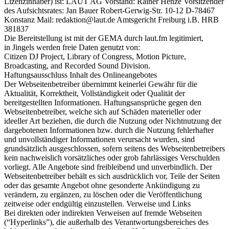
Lizenzinhaber) ist: LAUT AG Vorstand: Rainer Henze Vorsitzender
des Aufsichtsrates: Jan Bauer Robert-Gerwig-Str. 10-12 D-78467
Konstanz Mail: redaktion@laut.de Amtsgericht Freiburg i.B. HRB
381837
Die Bereitstellung ist mit der GEMA durch laut.fm legitimiert,
in Jingels werden freie Daten genutzt von:
Citizen DJ Project, Library of Congress, Motion Picture,
Broadcasting, and Recorded Sound Division.
Haftungsausschluss Inhalt des Onlineangebotes
Der Webseitenbetreiber übernimmt keinerlei Gewähr für die
Aktualität, Korrektheit, Vollständigkeit oder Qualität der
bereitgestellten Informationen. Haftungsansprüche gegen den
Webseitenbetreiber, welche sich auf Schäden materieller oder
ideeller Art beziehen, die durch die Nutzung oder Nichtnutzung der
dargebotenen Informationen bzw. durch die Nutzung fehlerhafter
und unvollständiger Informationen verursacht wurden, sind
grundsätzlich ausgeschlossen, sofern seitens des Webseitenbetreibers
kein nachweislich vorsätzliches oder grob fahrlässiges Verschulden
vorliegt. Alle Angebote sind freibleibend und unverbindlich. Der
Webseitenbetreiber behält es sich ausdrücklich vor, Teile der Seiten
oder das gesamte Angebot ohne gesonderte Ankündigung zu
verändern, zu ergänzen, zu löschen oder die Veröffentlichung
zeitweise oder endgültig einzustellen. Verweise und Links
Bei direkten oder indirekten Verweisen auf fremde Webseiten
(“Hyperlinks”), die außerhalb des Verantwortungsbereiches des