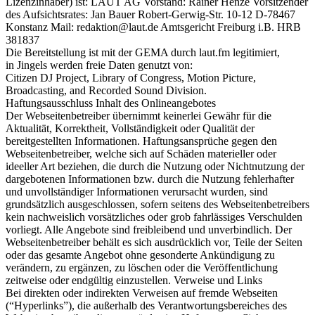
Lizenzinhaber) ist: LAUT AG Vorstand: Rainer Henze Vorsitzender
des Aufsichtsrates: Jan Bauer Robert-Gerwig-Str. 10-12 D-78467
Konstanz Mail: redaktion@laut.de Amtsgericht Freiburg i.B. HRB
381837
Die Bereitstellung ist mit der GEMA durch laut.fm legitimiert,
in Jingels werden freie Daten genutzt von:
Citizen DJ Project, Library of Congress, Motion Picture,
Broadcasting, and Recorded Sound Division.
Haftungsausschluss Inhalt des Onlineangebotes
Der Webseitenbetreiber übernimmt keinerlei Gewähr für die
Aktualität, Korrektheit, Vollständigkeit oder Qualität der
bereitgestellten Informationen. Haftungsansprüche gegen den
Webseitenbetreiber, welche sich auf Schäden materieller oder
ideeller Art beziehen, die durch die Nutzung oder Nichtnutzung der
dargebotenen Informationen bzw. durch die Nutzung fehlerhafter
und unvollständiger Informationen verursacht wurden, sind
grundsätzlich ausgeschlossen, sofern seitens des Webseitenbetreibers
kein nachweislich vorsätzliches oder grob fahrlässiges Verschulden
vorliegt. Alle Angebote sind freibleibend und unverbindlich. Der
Webseitenbetreiber behält es sich ausdrücklich vor, Teile der Seiten
oder das gesamte Angebot ohne gesonderte Ankündigung zu
verändern, zu ergänzen, zu löschen oder die Veröffentlichung
zeitweise oder endgültig einzustellen. Verweise und Links
Bei direkten oder indirekten Verweisen auf fremde Webseiten
(“Hyperlinks”), die außerhalb des Verantwortungsbereiches des