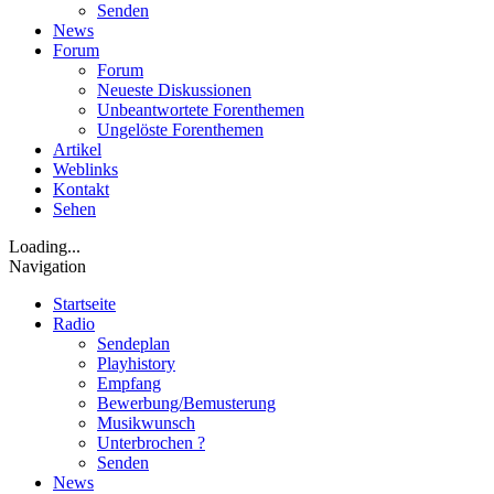
Senden
News
Forum
Forum
Neueste Diskussionen
Unbeantwortete Forenthemen
Ungelöste Forenthemen
Artikel
Weblinks
Kontakt
Sehen
Loading...
Navigation
Startseite
Radio
Sendeplan
Playhistory
Empfang
Bewerbung/Bemusterung
Musikwunsch
Unterbrochen ?
Senden
News