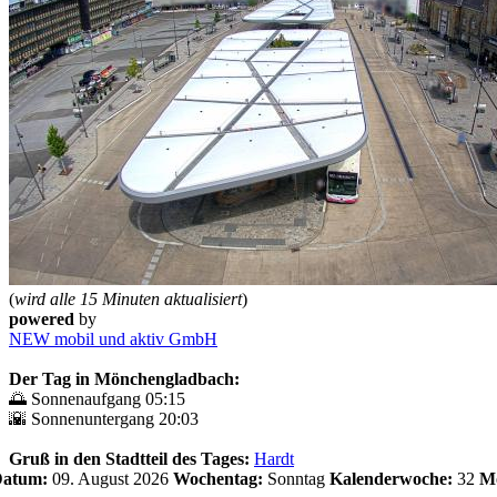
(
wird alle 15 Minuten aktualisiert
)
powered
by
NEW mobil und aktiv GmbH
Der Tag in Mönchengladbach:
🌅 Sonnenaufgang 05:15
🌇 Sonnenuntergang 20:03
Gruß in den Stadtteil des Tages:
Hardt
 Datum:
09. August 2026
Wochentag:
Sonntag
Kalenderwoche:
32
Mo