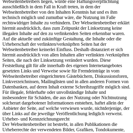
Webseitenbetreibers liegen, würde eine Haftungsverpflichtung
ausschließlich in dem Fall in Kraft treten, in dem der
Webseitenbetreiber von den Inhalten Kenntnis hat und es ihm
technisch möglich und zumutbar wäre, die Nutzung im Falle
rechtswidriger Inhalte zu verhindern. Der Webseitenbetreiber erklärt
hiermit ausdrücklich, dass zum Zeitpunkt der Linksetzung keine
illegalen Inhalte auf den zu verlinkenden Seiten erkennbar waren.
Auf die aktuelle und zukünftige Gestaltung, die Inhalte oder die
Urheberschaft der verlinkten/verknüpften Seiten hat der
Webseitenbetreiber keinerlei Einfluss. Deshalb distanziert er sich
hiermit ausdrücklich von allen Inhalten aller verlinkten /verknüpften
Seiten, die nach der Linksetzung verändert wurden. Diese
Feststellung gilt für alle innerhalb des eigenen Internetangebotes
gesetzten Links und Verweise sowie für Fremdeinträge in vom
Webseitenbetreiber eingerichteten Gästebüchern, Diskussionsforen,
Linkverzeichnissen, Mailinglisten und in allen anderen Formen von
Datenbanken, auf deren Inhalt externe Schreibzugriffe möglich sind.
Für illegale, fehlerhafte oder unvollständige Inhalte und
insbesondere für Schäden, die aus der Nutzung oder Nichtnutzung
solcherart dargebotener Informationen entstehen, haftet allein der
Anbieter der Seite, auf welche verwiesen wurde, nichtderjenige, der
über Links auf die jeweilige Veröffentlichung lediglich verweist.
Urheber- und Kennzeichnungsrecht
Der Webseitenbetreiber ist bestrebt, in allen Publikationen die
Urheberrechte der verwendeten Bilder, Grafiken, Tondokumente,