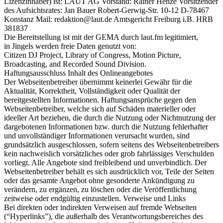
Lizenzinhaber) ist: LAUT AG Vorstand: Rainer Henze Vorsitzender
des Aufsichtsrates: Jan Bauer Robert-Gerwig-Str. 10-12 D-78467
Konstanz Mail: redaktion@laut.de Amtsgericht Freiburg i.B. HRB
381837
Die Bereitstellung ist mit der GEMA durch laut.fm legitimiert,
in Jingels werden freie Daten genutzt von:
Citizen DJ Project, Library of Congress, Motion Picture,
Broadcasting, and Recorded Sound Division.
Haftungsausschluss Inhalt des Onlineangebotes
Der Webseitenbetreiber übernimmt keinerlei Gewähr für die
Aktualität, Korrektheit, Vollständigkeit oder Qualität der
bereitgestellten Informationen. Haftungsansprüche gegen den
Webseitenbetreiber, welche sich auf Schäden materieller oder
ideeller Art beziehen, die durch die Nutzung oder Nichtnutzung der
dargebotenen Informationen bzw. durch die Nutzung fehlerhafter
und unvollständiger Informationen verursacht wurden, sind
grundsätzlich ausgeschlossen, sofern seitens des Webseitenbetreibers
kein nachweislich vorsätzliches oder grob fahrlässiges Verschulden
vorliegt. Alle Angebote sind freibleibend und unverbindlich. Der
Webseitenbetreiber behält es sich ausdrücklich vor, Teile der Seiten
oder das gesamte Angebot ohne gesonderte Ankündigung zu
verändern, zu ergänzen, zu löschen oder die Veröffentlichung
zeitweise oder endgültig einzustellen. Verweise und Links
Bei direkten oder indirekten Verweisen auf fremde Webseiten
(“Hyperlinks”), die außerhalb des Verantwortungsbereiches des