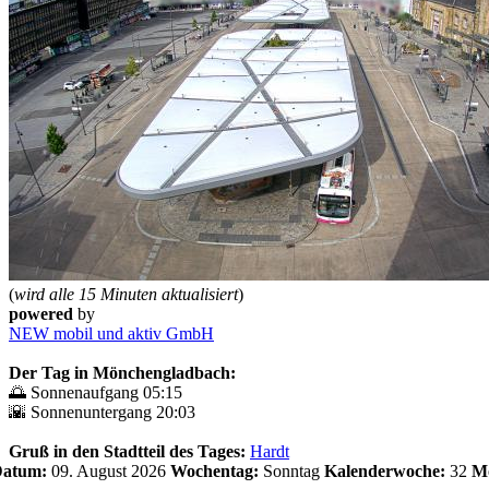
(
wird alle 15 Minuten aktualisiert
)
powered
by
NEW mobil und aktiv GmbH
Der Tag in Mönchengladbach:
🌅 Sonnenaufgang 05:15
🌇 Sonnenuntergang 20:03
Gruß in den Stadtteil des Tages:
Hardt
 Datum:
09. August 2026
Wochentag:
Sonntag
Kalenderwoche:
32
Mo