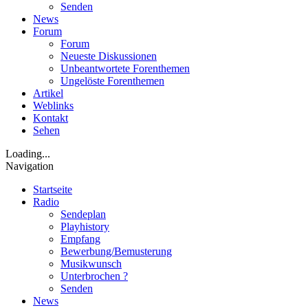
Senden
News
Forum
Forum
Neueste Diskussionen
Unbeantwortete Forenthemen
Ungelöste Forenthemen
Artikel
Weblinks
Kontakt
Sehen
Loading...
Navigation
Startseite
Radio
Sendeplan
Playhistory
Empfang
Bewerbung/Bemusterung
Musikwunsch
Unterbrochen ?
Senden
News