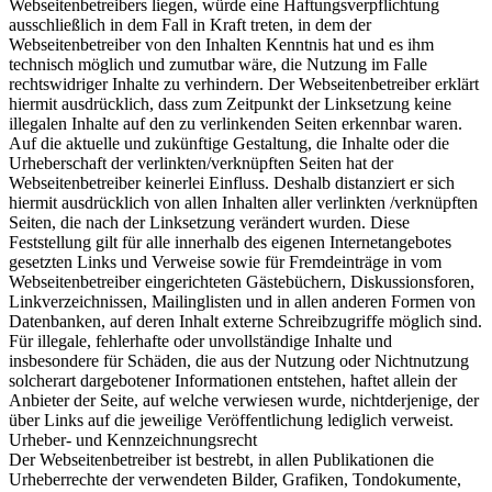
Webseitenbetreibers liegen, würde eine Haftungsverpflichtung
ausschließlich in dem Fall in Kraft treten, in dem der
Webseitenbetreiber von den Inhalten Kenntnis hat und es ihm
technisch möglich und zumutbar wäre, die Nutzung im Falle
rechtswidriger Inhalte zu verhindern. Der Webseitenbetreiber erklärt
hiermit ausdrücklich, dass zum Zeitpunkt der Linksetzung keine
illegalen Inhalte auf den zu verlinkenden Seiten erkennbar waren.
Auf die aktuelle und zukünftige Gestaltung, die Inhalte oder die
Urheberschaft der verlinkten/verknüpften Seiten hat der
Webseitenbetreiber keinerlei Einfluss. Deshalb distanziert er sich
hiermit ausdrücklich von allen Inhalten aller verlinkten /verknüpften
Seiten, die nach der Linksetzung verändert wurden. Diese
Feststellung gilt für alle innerhalb des eigenen Internetangebotes
gesetzten Links und Verweise sowie für Fremdeinträge in vom
Webseitenbetreiber eingerichteten Gästebüchern, Diskussionsforen,
Linkverzeichnissen, Mailinglisten und in allen anderen Formen von
Datenbanken, auf deren Inhalt externe Schreibzugriffe möglich sind.
Für illegale, fehlerhafte oder unvollständige Inhalte und
insbesondere für Schäden, die aus der Nutzung oder Nichtnutzung
solcherart dargebotener Informationen entstehen, haftet allein der
Anbieter der Seite, auf welche verwiesen wurde, nichtderjenige, der
über Links auf die jeweilige Veröffentlichung lediglich verweist.
Urheber- und Kennzeichnungsrecht
Der Webseitenbetreiber ist bestrebt, in allen Publikationen die
Urheberrechte der verwendeten Bilder, Grafiken, Tondokumente,